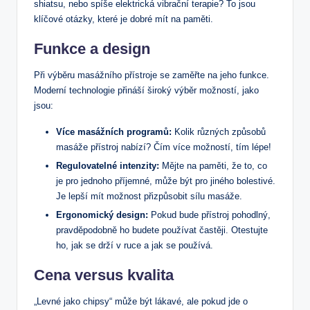
shiatsu, nebo spíše elektrická​ vibrační terapie?‌ To jsou
klíčové otázky, které ⁣je ​dobré mít na‌ paměti.
Funkce a design
Při výběru‌ masážního přístroje se​ zaměřte na jeho funkce.
Moderní technologie přináší⁣ široký​ výběr ​možností, jako
jsou:
Více masážních​ programů:
Kolik​ různých způsobů‌
masáže ⁣přístroj ‍nabízí? Čím více‌ možností, tím lépe!
Regulovatelné intenzity:
Mějte na paměti, že ⁤to, co
je pro jednoho‌ příjemné, ⁤může být pro jiného bolestivé.⁣
Je lepší mít možnost přizpůsobit‍ sílu masáže.
Ergonomický design:
Pokud bude přístroj pohodlný,
pravděpodobně ho budete používat častěji. Otestujte
ho, jak se drží v ruce a jak se používá.
Cena versus kvalita
„Levné jako chipsy“ může‍ být‌ lákavé,⁣ ale pokud‍ jde o⁢