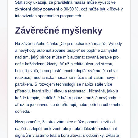
Statistiky ukazují,⁣ že pravidelná masáž‌ může vyústit ve
zkrácení doby zotavení
o 30-50 %, což‌ může být klíčové​ v
intenzivních sportovních programech.
Závěrečné myšlenky
Na ​závěr​ našeho článku „Co je mechanická masáž: Výhody
a nevýhody automatizované terapie“‌ se pojďme zamyslet
⁤nad tím, jaký přínos ‍může mít automatizovaná terapie pro⁢
naše každodenní životy. Ať už hledáte úlevu od ⁣stresu,‍
bolestí svalů, nebo⁣ prostě chcete dopřát ⁣svému tělu chvíli
relaxace, mechanická‌ masáž se může ​stát vaším ​novým
⁣parťákem.⁢ S rozvojem technologií se nabízí stále více
přístrojů, které slibují úlevu a regeneraci.‌ Nicméně, ⁤jako u
‌každé⁤ terapie, je důležité brát v potaz i možné nevýhody –‍
ať⁢ už to jsou investice ‌do přístrojů, nebo potřeba odborného
‍dohledu.‍
Nezapomeňte, že stroj vám sice může pomoci ulevit od
napětí ⁢a zlepšit prokrvení, ale je také⁢ důležité naslouchat
‌signálům vlastního ⁣těla⁤ a konzultovat s odborníky, zvláště⁤