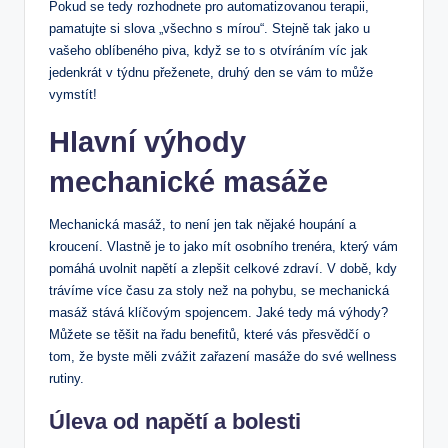
Pokud se tedy rozhodnete pro automatizovanou⁣ terapii,‍
pamatujte si slova⁤ „všechno s mírou“. Stejně tak ​jako u
⁢vašeho oblíbeného piva, ⁢když se to s otvíráním víc jak
jedenkrát v​ týdnu přeženete, ⁤druhý den se vám to může⁣
vymstít!
Hlavní výhody
mechanické masáže
Mechanická​ masáž,‍ to není jen tak nějaké houpání ⁣a
kroucení. Vlastně⁢ je to‍ jako mít ⁤osobního ‌trenéra,​ který ⁤vám
pomáhá uvolnit napětí a zlepšit celkové zdraví. V době, ⁤kdy
trávíme ‍více⁢ času za stoly ⁣než na pohybu,​ se mechanická⁤
masáž stává klíčovým spojencem. Jaké tedy má výhody?
Můžete se těšit na ⁢řadu benefitů, které vás‌ přesvědčí ⁢o⁤
tom, ​že byste měli zvážit zařazení masáže do své wellness
rutiny.
Úleva od napětí⁢ a bolesti