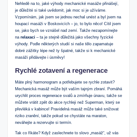
Nehledě na to, jaké výhody​ mechanické ⁢masáže přinášejí,
je důležité⁢ si ‌také uvědomit, jak moc si je užíváme.
Vzpomínám,⁢ jak jsem se jednou‍ nechal unést a byl⁤ jsem na
houpací masáži v Boskovicích –​ jo, to ⁢bylo něco! Cítil jsem
se, jako ⁣bych ⁢se vznášel⁢ nad ⁤zemí. Takže⁤ nezapomínejte
na
relaxaci
– ta je stejně důležitá jako všechny fyzické
výhody. Podle některých studií⁣ si naše tělo zapamatuje
dobré zážitky lépe než ty špatné, takže si k mechanické
masáži přidávejte⁣ i úsměvy!
Rychlé zotavení ⁣a regenerace
Máte plný⁤ harmonogram a potřebujete se⁣ rychle zotavit?
Mechanická​ masáž může být‍ vaším⁢ tajným zbraní. Pomáhá
urychlit proces⁢ regenerace svalů a zmírňuje únavu, takže se
můžete vrátit zpět do akce rychleji ⁤než Superman, který se
převléká v⁤ kabince! Pravidelná masáž může také snižovat
riziko zranění, takže pokud⁤ se chystáte na maraton,
neváhejte a rezervujte‌ si ‍termín.
Tak co říkáte? ‌Když zaslechnete ⁢to slovo⁢ „masáž“, už vás