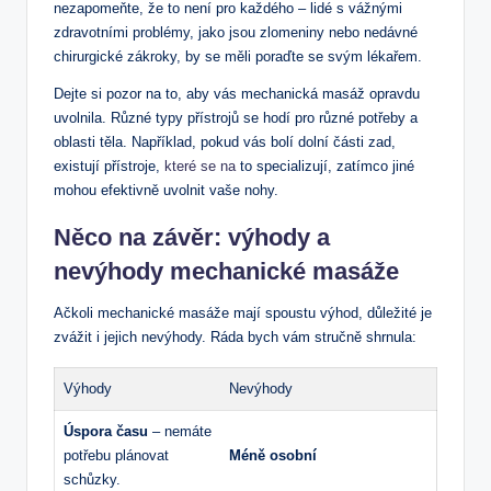
nezapomeňte, že ​to ‍není pro každého – ‌lidé ‌s vážnými
zdravotními problémy,‍ jako jsou zlomeniny nebo ⁢nedávné
chirurgické zákroky, by se měli poraďte se‌ svým lékařem.
Dejte si ⁢pozor na to, aby vás mechanická masáž opravdu
uvolnila. Různé typy přístrojů se‌ hodí pro různé potřeby a
oblasti těla. Například, pokud vás bolí dolní⁣ části ⁤zad,
existují přístroje,
které se na
to specializují, zatímco jiné
mohou efektivně uvolnit vaše nohy.
Něco na závěr: výhody a
nevýhody ⁢mechanické ⁣masáže
Ačkoli mechanické masáže mají spoustu výhod, důležité je
‍zvážit ‌i jejich nevýhody. Ráda bych vám stručně shrnula:
Výhody
Nevýhody
Úspora⁤ času
– nemáte
⁢potřebu plánovat
Méně osobní
schůzky.