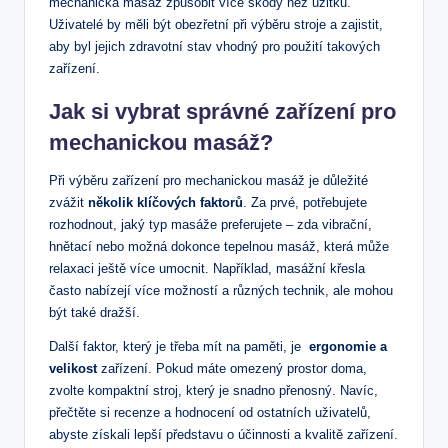
⁤mechanická masáž ⁢způsobit více škody než ​užitku.‍
Uživatelé by ⁤měli být obezřetní‌ při ‌výběru ​stroje a zajistit,‍
aby byl jejich zdravotní stav vhodný pro použití takových
zařízení.
Jak si vybrat správné⁣ zařízení pro
mechanickou⁢ masáž?
Při výběru‌ zařízení⁤ pro mechanickou masáž ‌je ‌důležité
zvážit
několik klíčových​ faktorů
.​ Za prvé, potřebujete
rozhodnout, jaký ⁣typ masáže preferujete –⁤ zda vibrační,
hnětací nebo ⁣možná dokonce tepelnou masáž, která⁢ může
relaxaci ještě⁢ více umocnit. ‌Například, masážní křesla
často⁢ nabízejí ‌více možností a různých⁢ technik,⁤ ale ‌mohou⁢
být ⁤také ‍dražší.
Další faktor, který je třeba mít na paměti, je ‌
ergonomie a
velikost
zařízení. Pokud máte omezený prostor doma,⁤
zvolte kompaktní stroj, který je snadno přenosný. Navíc,
⁤přečtěte si recenze a hodnocení‍ od ⁤ostatních uživatelů,
abyste získali lepší představu o účinnosti a‍ kvalitě⁤ zařízení.