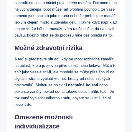
‌nahradit empatii a intuici​ praktického maséra. Dokonce i‌ ten
nejvychytanější robot může‌ mít‌ problém pochopit, že vaše
ramena jsou napjatá⁣ jako struna ‍nebo že preferujete masáž
teplým olejem⁣ místo studeného gelu. Hlavně když například
masér ⁢ví, že ⁣během masáže⁢ vám raději občas⁤ dá na chvíli
pauzu, kdežto robot se do ​procesu hrne bez ohledu na ​to. ⁤
Možné zdravotní rizika
A teď si představte⁢ situaci, kdy se robot rozhodne zaměřit
na⁢ oblast, která je zrovna ⁣příliš​ citlivá⁢ nebo⁣ bolavá. Může to​
znít jako veselé sci-fi, ale mnohdy se může přešlápnutí na
digitální ​stranu vyplatit víc než hmaty od netechnických
pracovníků. Mohou se objevit i
nechtěné bolesti
nebo ​
dokonce záněty,⁣ pokud se na takové oblasti ‍příliš tlačí. ‍Je
rozumné vyhledat odbornou radu, abyste se ujistili, že si
neublížíte.
Omezené⁣ možnosti
individualizace