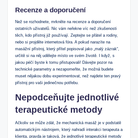
Recenze‌ a doporučení
Než‌ se rozhodnete,‌ mrkněte na recenze a⁤ doporučení
ostatních​ uživatelů. Nic vám neřekne víc než zkušenosti
těch, kdo přístroj ​již používají.‌ Zeptejte se přátel a rodiny,
nebo si projděte internetová ⁢fóra.​ A pokud narazíte ‌na
masážní přístroj,​ který přítel popisoval jako ‍„malý zázrak“,
určitě si na něj udělejte ⁤místo ve ​svém životě. I⁣ když, s
jakou péčí byste k tomu ⁣přistupovali! ⁣Dávejte pozor ⁢na
technické parametry a nezapomeňte, že možná⁣ budete
⁤muset nějakou ⁢dobu experimentovat, než najdete ten pravý
přístroj pro vaši jedinečnou potřebu.
Nepodceňujte jednotlivé
⁣terapeutické ⁢metody
Ačkoliv se⁤ může ​zdát, že‌ mechanická masáž ​je v podstatě
automatickým nástrojem, který nahradí⁤ interakci terapeuta⁢ a
klienta, pravda je taková,⁤ že jednotlivé terapeutické metody