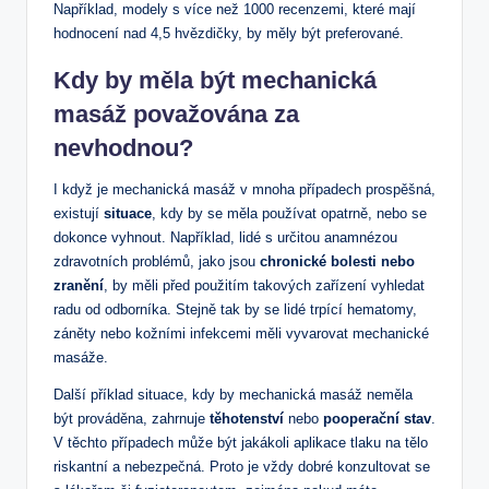
‌Například, modely s více než ⁤1000 recenzemi, které ⁢mají
⁤hodnocení nad‍ 4,5 hvězdičky, by⁢ měly být preferované.
Kdy by měla být mechanická
masáž ‍považována za
nevhodnou?
I​ když je ⁣mechanická masáž v ⁢mnoha případech prospěšná,
existují
situace
, kdy by se⁤ měla​ používat opatrně, nebo​ se
dokonce vyhnout. Například, lidé​ s ‍určitou anamnézou
zdravotních problémů, jako jsou
chronické bolesti nebo
zranění
, by měli⁢ před⁤ použitím takových ‌zařízení vyhledat
radu od odborníka. Stejně tak by se lidé trpící⁣ hematomy,
záněty nebo ​kožními⁤ infekcemi měli vyvarovat mechanické
masáže.
Další‍ příklad situace, kdy by mechanická⁣ masáž neměla
být prováděna, zahrnuje
těhotenství
⁣nebo
pooperační stav
.
V těchto případech může být‌ jakákoli aplikace tlaku na tělo
‍riskantní a‌ nebezpečná. Proto ⁢je⁣ vždy dobré konzultovat se⁢