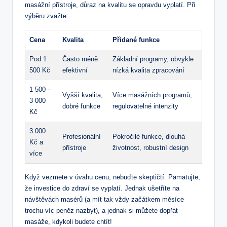
masážní ⁢přístroje, důraz na kvalitu se opravdu vyplatí. Při
výběru zvažte:
Cena
Kvalita
Přidané funkce
Pod 1
Často méně
Základní programy, obvykle
500⁤ Kč
efektivní
nízká kvalita zpracování
1 500 –
Vyšší kvalita,
Více masážních programů,
3 000
dobré funkce
regulovatelné intenzity
Kč
3 000
Profesionální
Pokročilé​ funkce, dlouhá
Kč a
přístroje
životnost, robustní design
více
Když vezmete v ⁢úvahu ⁤cenu,​ nebuďte skeptičtí. ‌Pamatujte,
že investice do zdraví se vyplatí. Jednak ‌ušetříte na
návštěvách masérů (a​ mít tak vždy začátkem měsíce
⁢trochu víc peněz nazbyt), a jednak si můžete⁢ dopřát
masáže, kdykoli budete chtít!