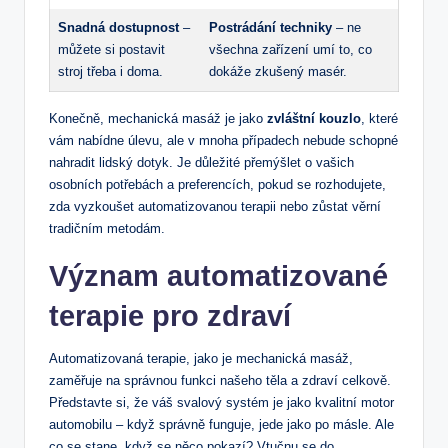
Snadná dostupnost
–
Postrádání techniky
– ne
můžete si postavit⁣
všechna zařízení ​umí to,⁣ co
stroj‌ třeba i ⁢doma.
dokáže zkušený masér.
Konečně, ⁢mechanická masáž​ je jako
zvláštní kouzlo
, které
vám nabídne úlevu, ale​ v mnoha případech nebude ⁣schopné⁣
nahradit‌ lidský‌ dotyk. Je ‍důležité‌ přemýšlet⁣ o vašich
osobních potřebách a preferencích, ‍pokud se​ rozhodujete,⁣
zda vyzkoušet automatizovanou ‌terapii nebo zůstat věrní‌
tradičním metodám.
Význam automatizované⁣
terapie​ pro zdraví
Automatizovaná terapie, jako je mechanická masáž,
zaměřuje na správnou funkci našeho těla⁣ a zdraví celkově.
Představte si, že váš svalový⁤ systém je ⁤jako kvalitní motor⁤
automobilu – když správně⁢ funguje, jede‌ jako po másle. Ale
co se stane, když ‍se ​něco ⁢pokazí? Vtučnu se‌ do