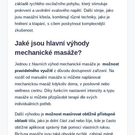
základě rychlého oscilačního pohybu,‍ který​ stimuluje
prokrvení‍ a uvolnění svalového napětí. Další stroje,‍ jako
jsou masážní křesla, kombinují různé techniky, jako je⁣
hnětení‍ a klapání, s cílem ⁢poskytnout komplexnější
⁢zkušenost.
Jaké ⁤jsou ​hlavní ‌výhody
mechanické ⁢masáže?
Jednou z hlavních výhod mechanické masáže je ​
možnost ​
pravidelného využití
z důvodu dostupnosti zařízení. Na
rozdíl od manuální masáže si můžete naplánovat
mechanickou masáž kdykoliv doma, v posilovně ⁢nebo
wellness centru. ⁢Díky ​funkcím nastavení intenzity a typu
masáže si můžete​ přizpůsobit ‌terapii​ dle svých
individuálních potřeb.
Další výhodou je
možnost masírovat obtížně přístupné
oblasti
těla, jako je dolní ‍část zad nebo šíje, kde je často
‍obtížné aplikovat správný tlak pomocí⁤ vlastních​ rukou.
Rich-na⁢ masáže jsou také⁣ obvykle rychlé, ​zabírají⁤ méně