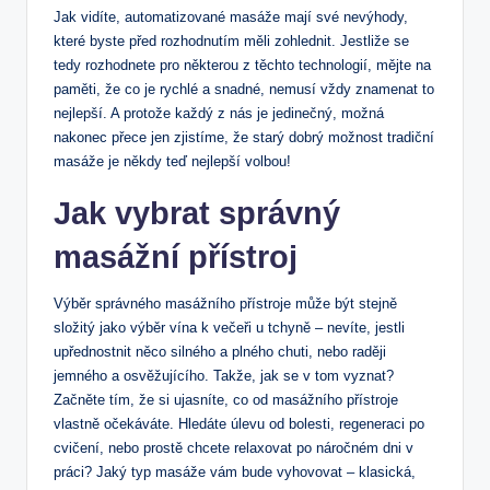
Jak‌ vidíte, automatizované ‍masáže mají své nevýhody,‌
které byste ⁣před rozhodnutím měli​ zohlednit. Jestliže se
⁢tedy rozhodnete pro některou ⁤z těchto⁢ technologií, ‌mějte na
paměti, že‍ co je ‌rychlé a snadné, nemusí vždy znamenat to
⁣nejlepší. A protože každý ⁣z ⁣nás ⁢je jedinečný, možná
nakonec přece ⁢jen zjistíme, že starý dobrý možnost tradiční
masáže je ⁢někdy teď nejlepší ​volbou!
Jak ⁢vybrat ‍správný ​
masážní přístroj
Výběr správného ⁤masážního ‌přístroje může ​být stejně⁣
složitý⁢ jako výběr vína k večeři​ u tchyně – ⁢nevíte, jestli
upřednostnit‌ něco silného a plného chuti,⁢ nebo raději
jemného a osvěžujícího. ⁣Takže, ⁢jak se v tom vyznat?
⁤Začněte‌ tím, že⁤ si ujasníte, co od masážního přístroje
‍vlastně očekáváte.⁣ Hledáte úlevu‌ od ​bolesti, regeneraci po
cvičení, nebo prostě chcete relaxovat po náročném ​dni v
práci?⁢ Jaký ‍typ masáže‌ vám bude ‌vyhovovat –⁢ klasická,