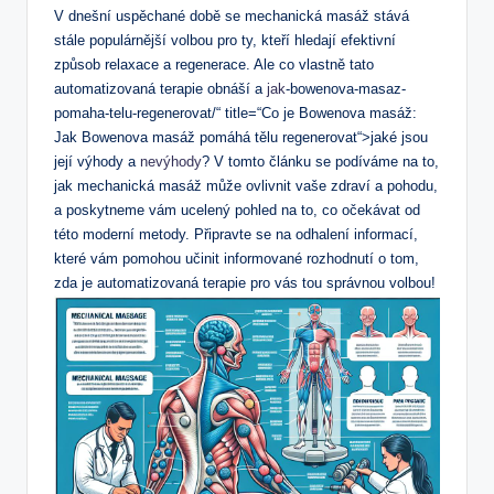
V dnešní uspěchané době se⁣ mechanická masáž stává
stále⁢ populárnější volbou⁤ pro ty,​ kteří hledají efektivní
⁣způsob⁣ relaxace a ⁣regenerace. Ale co vlastně ⁢tato
automatizovaná⁣ terapie obnáší ⁣a
jak
-bowenova-masaz-
pomaha-telu-regenerovat/“ title=“Co je Bowenova masáž:
Jak Bowenova masáž pomáhá tělu regenerovat“>jaké jsou
její výhody a
nevýhody
? V tomto ⁤článku ​se podíváme na ​to,
jak⁤ mechanická masáž může ovlivnit vaše zdraví a pohodu,
‌a ‍poskytneme⁢ vám ucelený pohled na to, co očekávat ‍od
‍této ⁤moderní metody.​ Připravte se na odhalení ⁢informací,
⁣které vám pomohou učinit informované⁤ rozhodnutí​ o tom,
‍zda je automatizovaná terapie pro vás⁢ tou ​správnou‌ volbou!