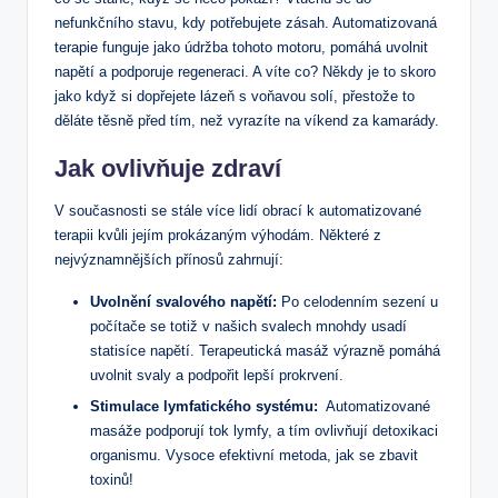
nefunkčního stavu,‌ kdy potřebujete zásah. Automatizovaná
terapie​ funguje jako údržba tohoto motoru, pomáhá uvolnit
napětí a podporuje regeneraci. A ​víte co? Někdy je to skoro
jako⁢ když si dopřejete lázeň s‌ voňavou solí, přestože to
‌děláte těsně před tím, než vyrazíte na‍ víkend za kamarády.
Jak ovlivňuje zdraví
V současnosti se stále ⁤více lidí obrací k automatizované
terapii kvůli jejím ⁣prokázaným výhodám. Některé z
nejvýznamnějších přínosů zahrnují:
Uvolnění⁢ svalového napětí:
Po celodenním sezení u
počítače​ se totiž v našich svalech mnohdy​ usadí
⁤statisíce napětí. Terapeutická ‌masáž výrazně pomáhá
⁤uvolnit svaly a podpořit lepší ​prokrvení.
Stimulace lymfatického ⁣systému:
‍ Automatizované⁤
masáže ⁢podporují tok‌ lymfy, a tím ovlivňují detoxikaci
organismu. Vysoce efektivní⁢ metoda, jak ‍se ⁣zbavit
toxinů!