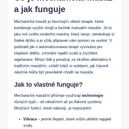
a jak funguje
Mechanická masáž je ⁢fascinující oblast terapie,⁣ která⁢
kombinuje ‌využití strojů a technik manuální‌ masáže. Je to
jako mít svého osobního maséra, který nespí, nenárokuje si
⁤žádné dýško a‍ je ‌vždy připraven vám pomoci se ⁢uvolnit. V
podstatě⁣ jde o automatizovanou terapii vyvinutou pro
zlepšení oběhu, ‍zmírnění napětí svalů a zrychlení⁤
regenerace. Mnozí lidé ji ​považují za ​skvělou alternativu k
tradičním ‌masážím, zvlášť když⁢ si ‍uvědomí, jak časově
‌náročné ‍může být pravidelně chodit na masáže.
Jak ‍to
vlastně funguje
?
Mechanické masážní přístroje využívají
technologie
⁢různých typů – ⁣od⁣ vibračních až⁢ po tlakové systémy.⁢
Množství funkcí, které nabízejí, je impozantní: ⁣
Vibrace
– jemné třepání, které může uklidnit napjaté
svaly.