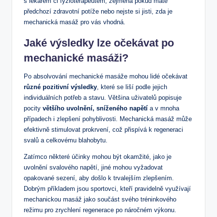
s lékařem‍ či ⁤fyzioterapeutem,⁢ zejména pokud máte
předchozí zdravotní potíže nebo nejste si jisti, zda ​je
mechanická masáž pro vás vhodná.
Jaké‌ výsledky ⁣lze očekávat po‍
mechanické masáži?
Po⁣ absolvování mechanické ​masáže ⁣mohou lidé očekávat ⁤
různé pozitivní ⁢výsledky
,‌ které se liší ⁢podle‌ jejich ​
individuálních‌ potřeb a stavu. Většina uživatelů popisuje
pocity
většího uvolnění, sníženého napětí
a ‌v mnoha
případech i zlepšení ‍pohyblivosti. ⁤Mechanická masáž‌ může
efektivně⁤ stimulovat prokrvení, což​ přispívá k regeneraci
svalů⁤ a celkovému blahobytu.
Zatímco některé účinky mohou být okamžité, jako je
uvolnění‌ svalového ⁤napětí, jiné⁤ mohou ‌vyžadovat
opakované sezení,⁤ aby⁢ došlo k trvalejším zlepšením.
Dobrým příkladem jsou ⁣sportovci, kteří pravidelně využívají
mechanickou masáž jako součást svého tréninkového
režimu⁢ pro zrychlení regenerace po náročném ‌výkonu. ​