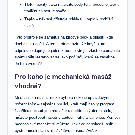
Tlak
– ⁤pocity ⁣tlaku na určité body těla,
podobně jako
u
tradiční shiatsu masáže.
Teplo
–‌ některé přístroje přidávají⁣ i ‌
teplo
k prohřátí
svalů.
Tyto‍ přístroje se zaměřují na klíčové body a oblasti, kde
dochází k napětí. A⁣ teď si ⁢představte, že když si na
odpoledne dopřejete jeden z ⁣těchto ​strojů, vlastně‍ pomáháte
​svému tělu restartovat se‌ jako počítač, který se‌ zasekne.
Je to ​skvostné!
Pro koho je mechanická ‍masáž
vhodná?
Mechanická masáž ‌může⁤ být pro někoho opravdovým
požehnáním – zejména⁣ pro lidi, kteří⁣ mají⁣ nabitý program.
Například pokud jste manažer a sedíte ‍celý den u stolu,
můžete pociťovat napětí v zádech, krku a ‍ramenou.‌ Pomocí⁣
mechanické masáže si můžete ulevit od nepohodlí, aniž
byste museli plánovat návštěvu maséra. ⁤Avšak⁤