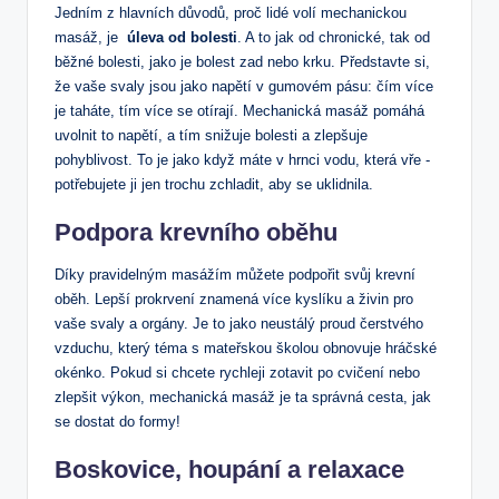
Jedním z hlavních⁤ důvodů, proč lidé‌ volí mechanickou
masáž, je ⁤
úleva od ​bolesti
. A to jak​ od‍ chronické, tak od⁤
běžné bolesti, jako je bolest zad nebo krku. Představte si,
že vaše svaly ⁤jsou⁣ jako napětí v gumovém pásu: čím‍ více
je taháte, tím více se ‍otírají.‌ Mechanická masáž pomáhá
uvolnit to napětí, a ‌tím snižuje bolesti a zlepšuje
pohyblivost. To je‍ jako když máte v hrnci vodu, která vře ​-
potřebujete⁣ ji jen trochu zchladit, ⁤aby se uklidnila.
Podpora krevního oběhu
Díky pravidelným masážím můžete podpořit svůj krevní
oběh. Lepší prokrvení znamená více kyslíku a živin ‌pro
vaše svaly ⁢a orgány. Je to jako neustálý proud⁤ čerstvého
vzduchu, který téma s mateřskou školou obnovuje ⁢hráčské
okénko. Pokud si chcete rychleji zotavit po cvičení nebo
zlepšit výkon, mechanická masáž⁢ je ta správná ⁤cesta, jak
se dostat do formy!
Boskovice, ‍houpání‌ a relaxace