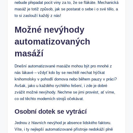
nebude přepadat‍ pocit viny za ⁢to, že se ⁣flákáte. Mechanická
masáž je ‍totiž⁢ způsob, jak se postarat o sebe i ⁤o své tělo, a
‌to ‌si zaslouží⁢ každý z‌ nás!
Možné nevýhody
automatizovaných
masáží
Dnešní automatizované masáže mohou být ‌pro mnohé z
nás lákavé – vždyť kdo ​by se nechtěl nechat hýčkat
knihomolsky v pohodlí domova nebo během pauzy⁤ v práci?
Avšak, jako ​u každého rychlého řešení, i zde je dobré
zvážit‍ možné ‍nevýhody. Nechme se jimi provést, ať víme,⁢
co od ​těchto moderních ‌strojů ⁤očekávat.
Osobní dotek se vytrácí
Jednou⁣ z hlavních nevýhod ‍je​ absence lidského faktoru.
Víte, i ty nejlepší automatizované přístroje nedokáží ‍plně