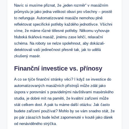
Navíc ​si musíme ‌přiznat, že‍ „jeden rozměr“ v ‌masážním
průmyslu je jako jedna⁤ velikost obuvi pro ‍všechny – prostě
to nefunguje. Automatizované masáže nemohou plně
reflektovat specifické‍ potřeby ⁢každého jednotlivce. ⁣Všichni‌
víme, že máme různé tělesné potřeby. Někomu vyhovuje
hluboká tkáňová‍ masáž, jinému zase lehčí, relaxační
schéma. Na roboty se nelze spolehnout, aby ​dokázali-
detektovali ​vaši jedinečnost přesně tak, jak to ⁤udělá
zkušený masér.
Finanční investice ​vs. přínosy
A co​ se týče ⁢finanční stránky věci? I ⁤když se investice do‌
automatizovaných masážních přístrojů může zdát jako
úspora ​v porovnání ⁢s pravidelnými​ návštěvami masérského
studia, je dobré mít‍ na paměti, že​ kvalitní zařízení ⁤může
stát celkem dost. A pak tu máme další otázku: Jak často‌
budete ⁤zařízení​ používat?⁣ Mohlo by ⁢se vám snadno stát, že
⁢po pár‍ zásazích bude ležet zapomenuté v ‍koutě⁣ jako ‍dárek‍
od ‍nenáviděného ‍strýčka.