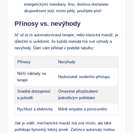
energetickými meridiany. Ano, doslova dostanete ​
akupunkturní⁢ bod, místo ⁤jehly, použijete prst!
Přínosy vs.⁤ nevýhody
Ať už⁤ je to⁤ automatizovaná terapie, nebo‌ klasická masáž, je
⁢důležité si‌ uvědomit,⁤ že každá metoda má své ​výhody a
nevýhody. Dám vám příklad ⁢v podobě tabulky:
Přínosy
Nevýhody
Nižší náklady na
Nedostatek⁢ osobního přístupu
terapii
Snadná dostupnost
Omezené přizpůsobení
a pohodlí
jednotlivým potřebám
Rychlost a efektivita
Méně empatie a porozumění
Jak je vidět, mechanická masáž ‍má své místo, ale⁣ také
potřebuje ‍bytostný lidský​ prvek. ⁤Zatímco automaty mohou