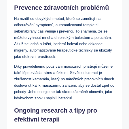
Prevence zdravotních​ problémů
Na​ rozdíl od obvyklých ‍metod, které se zaměřují na
⁣odbourávání ‍symptomů, automatizovaná terapie si
sebenabíraný‍ čas věnuje i ‌prevenci. To znamená, že se
můžete​ vyhnout​ mnoha⁣ chronickým bolestem ⁤a ‍poruchám.
Ať ‌už ‍se ⁤jedná o krční, bederní⁤ bolesti nebo dokonce
migrény, ⁣automatizované terapeutické⁤ techniky se ukázaly
‌jako ‌efektivní prostředek.
Díky pravidelnému používání⁢ masážních přístrojů ⁤můžeme
‌také lépe ⁤zvládat stres a úzkost.‍ Skvělou ilustrací ‍je
zkušenost kamaráda, který po náročných pracovních dnech
doslova utíkal k masážnímu zařízení, aby se dostal zpět do
pohody. Jeho energie ⁣se tak skoro zázračně obnovila, ⁢jako⁤
kdybychom znovu naplnili baterku!
Ongoing research a tipy​ pro
efektivní⁣ terapii