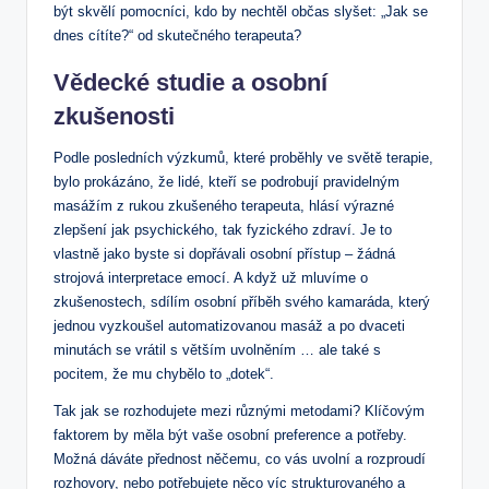
být⁤ skvělí pomocníci, kdo​ by nechtěl⁤ občas slyšet: „Jak se
dnes cítíte?“ ⁢od skutečného‍ terapeuta?
Vědecké studie a ⁣osobní
zkušenosti
Podle posledních ⁤výzkumů, které proběhly ⁢ve světě ‌terapie,
bylo prokázáno, ⁣že lidé, kteří⁣ se ⁣podrobují ⁣pravidelným
masážím z rukou zkušeného ‍terapeuta,‍ hlásí výrazné
zlepšení jak psychického, tak fyzického zdraví. Je ‍to
vlastně jako byste si dopřávali⁤ osobní přístup – žádná
⁢strojová interpretace emocí. ‍A když už mluvíme o
zkušenostech,‌ sdílím osobní příběh svého ⁢kamaráda,‌ který‍
jednou ‌vyzkoušel automatizovanou ⁣masáž​ a po ⁤dvaceti
minutách se vrátil s větším uvolněním …‌ ale‍ také s
pocitem, že mu chybělo to „dotek“.
Tak jak ⁢se rozhodujete​ mezi různými ‌metodami? Klíčovým
faktorem by měla být vaše osobní ​preference a potřeby.
Možná dáváte přednost něčemu, co vás ‍uvolní a⁣ rozproudí‍
rozhovory, ‌nebo potřebujete něco víc strukturovaného a