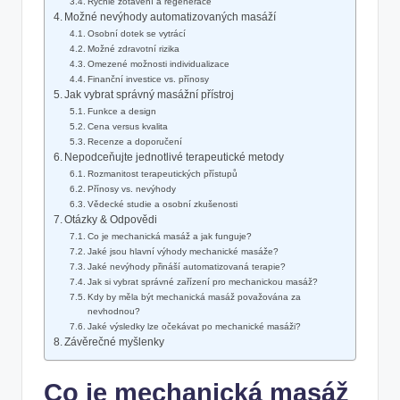
Rychlé zotavení ⁣a regenerace
Možné nevýhody automatizovaných masáží
Osobní dotek se vytrácí
Možné zdravotní rizika
Omezené⁣ možnosti individualizace
Finanční investice ​vs. přínosy
Jak ⁢vybrat ‍správný ​masážní přístroj
Funkce a design
Cena versus kvalita
Recenze‌ a doporučení
Nepodceňujte jednotlivé ⁣terapeutické ⁢metody
Rozmanitost terapeutických⁤ přístupů
Přínosy vs.⁤ nevýhody
Vědecké studie a ⁣osobní zkušenosti
Otázky ⁣& Odpovědi
Co ⁤je mechanická ⁣masáž a jak funguje?
Jaké ⁤jsou ​hlavní ‌výhody mechanické ⁢masáže?
Jaké nevýhody ‌přináší automatizovaná terapie?
Jak si vybrat správné⁣ zařízení pro mechanickou⁢ masáž?
Kdy by měla být mechanická masáž ‍považována za
nevhodnou?
Jaké‌ výsledky ⁣lze očekávat po‍ mechanické masáži?
Závěrečné myšlenky
Co ⁤je ⁤mechanická masáž