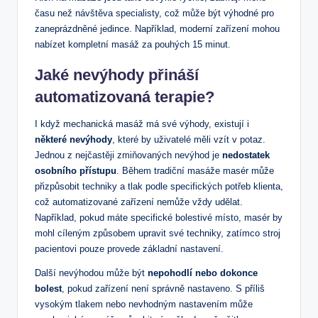
času‌ než návštěva specialisty, což může být výhodné pro
⁤zaneprázdněné jedince. Například, moderní zařízení mohou⁢
nabízet kompletní masáž za pouhých 15 minut.
Jaké nevýhody ‌přináší
automatizovaná terapie?
I když mechanická ​masáž má své​ výhody, ‍existují ⁣i
některé nevýhody
, které by uživatelé měli⁢ vzít v potaz.
Jednou z nejčastěji zmiňovaných nevýhod je
nedostatek
osobního přístupu
.⁢ Během‍ tradiční masáže ‌masér může
přizpůsobit techniky a tlak podle specifických potřeb klienta,
což automatizované zařízení nemůže vždy udělat.
Například, pokud máte specifické bolestivé místo, masér by
mohl cíleným způsobem upravit své ‍techniky, zatímco stroj
pacientovi pouze provede základní ‍nastavení.
Další‍ nevýhodou​ může ⁢být
nepohodlí nebo⁤ dokonce
bolest
, ​pokud zařízení není správně nastaveno. S příliš⁣
vysokým tlakem nebo nevhodným nastavením může