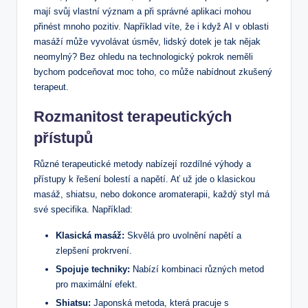
mají ⁤svůj vlastní význam ⁢a při správné aplikaci‌ mohou
přinést ⁢mnoho pozitiv. Například víte, že i když ‍AI v oblasti
masáží může vyvolávat úsměv, lidský ​dotek je tak ​nějak
neomylný? ‌Bez ohledu na ​technologický pokrok ​neměli
bychom podceňovat moc toho, co může nabídnout zkušený
terapeut.
Rozmanitost terapeutických⁤
přístupů
Různé terapeutické metody nabízejí rozdílné výhody a
přístupy ⁣k řešení ‍bolestí a napětí. Ať už jde ⁢o klasickou
⁣masáž, shiatsu, nebo dokonce aromaterapii,‍ každý styl⁤ má ​
své⁤ specifika. Například:
Klasická ⁣masáž:
⁤Skvělá pro uvolnění napětí ​a
zlepšení prokrvení.
Spojuje techniky:
​Nabízí kombinaci‌ různých metod
pro⁢ maximální efekt.
Shiatsu:
Japonská metoda, ⁣která pracuje s