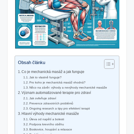
Obsah článku
Co ⁤je ⁤mechanická masáž a jak funguje
Jak ‍to vlastně funguje?
Pro koho je mechanická ‍masáž vhodná?
Něco na závěr: výhody a nevýhody ⁢mechanické ⁣masáže
Význam automatizované⁣ terapie​ pro zdraví
Jak ovlivňuje zdraví
Prevence zdravotních​ problémů
Ongoing research a tipy​ pro efektivní⁣ terapii
Hlavní výhody mechanické masáže
Úleva od napětí⁢ a bolesti
Podpora krevního oběhu
Boskovice, ‍houpání‌ a relaxace