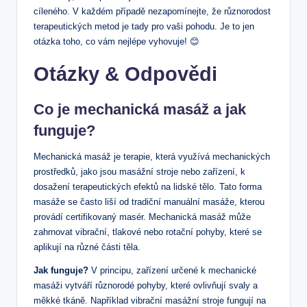
⁣cíleného. V každém případě nezapomínejte, že různorodost
terapeutických metod je tady‍ pro ‌vaši pohodu. Je to jen
otázka toho, co ⁢vám nejlépe ‍vyhovuje!⁣ 😊
Otázky ⁣& Odpovědi
Co ⁤je mechanická ⁣masáž a jak
funguje?
Mechanická masáž je terapie, která ⁣využívá mechanických
prostředků, jako ⁣jsou masážní stroje nebo zařízení, k
dosažení terapeutických efektů na⁢ lidské ‌tělo. Tato forma​
masáže se často liší od tradiční manuální masáže, kterou
⁣provádí⁢ certifikovaný masér. Mechanická ​masáž může
zahrnovat vibrační, tlakové nebo⁢ rotační pohyby,​ které se
aplikují ⁣na různé části těla.
Jak funguje?
⁣V ‍principu, zařízení určené k mechanické
masáži vytváří různorodé pohyby, které ovlivňují svaly ‌a
měkké tkáně. ‍Například⁣ vibrační⁤ masážní ⁣stroje fungují na