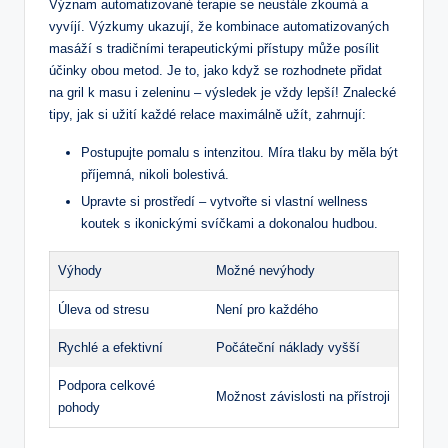
Význam automatizované terapie se neustále zkoumá a
vyvíjí. Výzkumy ukazují, že kombinace automatizovaných
masáží s ​tradičními terapeutickými přístupy může posílit
účinky obou ⁢metod. Je to, jako když se rozhodnete přidat
na gril k masu ⁢i zeleninu ‌– výsledek je vždy⁣ lepší! Znalecké
tipy, jak si užití každé relace ​maximálně užít, zahrnují:
Postupujte pomalu s intenzitou.‍ Míra tlaku by měla být
příjemná, nikoli‌ bolestivá.
Upravte si prostředí – vytvořte⁢ si vlastní ⁣wellness
koutek s ikonickými svíčkami a ‍dokonalou ⁢hudbou.
Výhody
Možné nevýhody
Úleva od stresu
Není pro každého
Rychlé a‍ efektivní
Počáteční‍ náklady vyšší
Podpora celkové
Možnost závislosti na přístroji
pohody