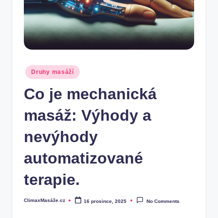
Posted
Druhy masáží
in
Co je mechanická
masáž: Výhody a
nevýhody
automatizované
terapie.
ClimaxMasáže.cz
16 prosince, 2025
No Comments
Posted
by