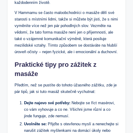
každodenním životě.
V Hammamu se často maloobchodníci ‍o masáže dělí své
starosti s místními lidmi, takže si můžete být jisti,⁤ že s nimi
vyměníte více než jen pár⁢ pohodlných⁤ slov. Vezměte na
vědomí,‌ že​ tato forma masáže není jen o příjemnosti, ale
také o vzájemné komunikační výměně, která posiluje
mezilidské vztahy. Tímto způsobem ​se dostáváte na hlubší ​
úroveň očisty – nejen fyzické, ale i emocionální a duchovní.
Praktické‌ tipy pro zážitek z
masáže
Předtím, ‍než se‍ pustíte do tohoto úžasného zážitku,⁢ zde je
pár tipů, jak si tuto masáž skutečně vychutnat:
Dejte ​najevo své potřeby:
Nebojte se říct ⁢masérovi,
⁤co vám⁢ vyhovuje a co ne. Všichni jsme různí a co
jinde funguje, zde nemusí.
Uvolněte se:
Přijďte s otevřenou myslí a nenechejte si
narušit zážitek ⁣myšlenkami ⁢na domácí úkoly nebo‌