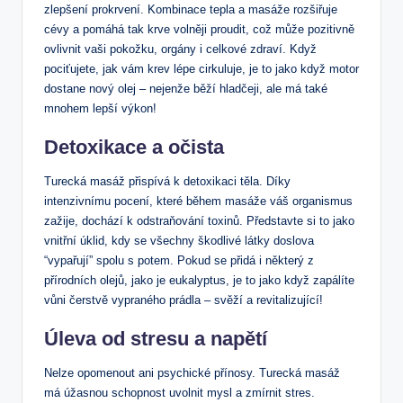
zlepšení prokrvení. ⁣Kombinace tepla a‌ masáže rozšiřuje
cévy a pomáhá tak ⁣krve volněji proudit, což ‍může⁤ pozitivně
ovlivnit vaši pokožku,⁤ orgány⁢ i celkové zdraví. Když
‌pociťujete, jak vám krev‌ lépe cirkuluje, ‍je⁣ to jako ‍když motor
dostane nový olej – nejenže běží hladčeji, ⁣ale ​má ​také
mnohem lepší výkon!
Detoxikace a ⁢očista
Turecká masáž přispívá‍ k detoxikaci těla. ⁢Díky
intenzivnímu pocení, které během ⁣masáže váš ‌organismus
zažije, dochází k odstraňování ‌toxinů. Představte si to jako
‌vnitřní‌ úklid,‌ kdy se všechny škodlivé látky doslova
“vypařují” spolu ⁣s potem. Pokud⁤ se přidá i ⁤některý z
⁢přírodních olejů, jako je eukalyptus, je to jako když​ zapálíte ​
vůni čerstvě⁤ vypraného prádla⁣ – svěží a revitalizující!
Úleva od⁤ stresu a napětí
Nelze opomenout ‍ani ⁣psychické přínosy. Turecká masáž
má úžasnou schopnost uvolnit mysl a⁤ zmírnit stres.