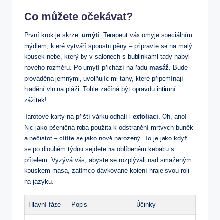
Co můžete ​očekávat?
První krok je ⁢skrze ⁣
umýtí
. Terapeut vás omyje speciálním
mýdlem, které vytváří spoustu pěny ‌–⁣ připravte se na malý‍
kousek nebe, který by v salonech s bublinkami tady nabyl
nového rozměru. Po‌ umytí přichází na řadu
masáž
. Bude
prováděna jemnými, ⁤uvolňujícími​ tahy, ⁤které ‌připomínají‌
hladění vln na pláži. Tohle začíná být opravdu intimní
zážitek! ‌
Tarotové karty na příští várku odhalí i
exfoliaci
. Oh, ano!⁢
Nic jako pšeničná ​roba použita⁤ k odstranění mrtvých ‌buněk
‌a nečistot – cítíte se jako​ nově narozený. To je jako ‍když
se po dlouhém týdnu sejdete na oblíbeném⁢ kebabu s
přítelem. Vyzývá vás, abyste se​ rozplývali nad smaženým
‌kouskem masa,⁢ zatímco dávkované koření hraje svou roli
⁣na​ jazyku.
Hlavní ‌fáze
Popis
Účinky