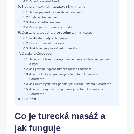
Co můžete ​očekávat?
Tipy pro maximální zážitek z hammamu
Jak se⁢ připravit na návštěvu hammamu
Užijte si rituál naplno
Pro ⁤maximální komfort
Obracejte pozornost ⁢na detaily
Očista těla a ducha prostřednictvím⁤ masáže
Podstata ​očisty v Hammamu
Duchovní aspekt masáže
Praktické‌ tipy pro zážitek z masáže
Otázky a ​Odpovědi
Jaké jsou hlavní přínosy turecké masáže Hammam pro tělo
a ⁤mysl?
Jak probíhá typická​ turecká ⁣masáž Hammam?
Jaké techniky se používají během turecké ‍masáže
Hammam?
Jak ‍často⁢ byste měli podstoupit tureckou masáž Hammam?
Jaké⁢ jsou doporučené přípravy před⁤ tureckou masáží
Hammam?
Závěrem
Co je turecká masáž⁢ a
jak‌ funguje