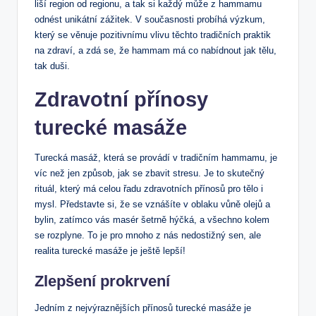
liší region od regionu,⁣ a tak si každý může z hammamu
odnést unikátní zážitek. V ‌současnosti probíhá výzkum,
který se věnuje ​pozitivnímu vlivu‌ těchto⁣ tradičních⁢ praktik
na zdraví, a zdá se, že⁣ hammam má co nabídnout ‍jak tělu,
tak duši.
Zdravotní přínosy
turecké masáže
Turecká masáž, která se provádí v tradičním hammamu, je
víc než jen způsob, jak se zbavit ⁢stresu. Je to skutečný‌
rituál, který má celou řadu‍ zdravotních přínosů pro tělo i⁢
mysl. ⁣Představte si, že se⁢ vznášíte v ⁣oblaku vůně olejů a
⁤bylin, zatímco vás ‌masér šetrně hýčká, a všechno ‍kolem
se rozplyne. To je pro mnoho ⁣z nás nedostižný sen, ale
realita turecké masáže je ​ještě ⁢lepší!
Zlepšení prokrvení
Jedním⁣ z nejvýraznějších přínosů turecké masáže je