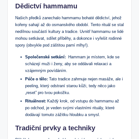
Dědictví hammamu
Našich předků zanechalo hammamu bohaté dědictví, ‍jehož
kořeny sahají až‌ do osmanského období. Tento rituál se stal
​nedílnou součástí kultury a tradice. Uvnitř⁣ hammamu⁣ se lidé
mohou setkávat, sdílet příběhy, a dokonce i vyřešit rodinné
spory (obvykle pod záštitou parní mlhy!).
Společenské setkání:
‌ Hammam⁣ je místem, kde se
scházejí muži i ženy, aby se oddávali relaxaci ⁢a
⁢vzájemným povídáním.
Péče⁣ o tělo:
Tato tradice zahrnuje nejen masáže, ale ‌i⁢
peeling, který odstraní ⁣starou kůži,​ tedy ‌něco jako
„reset” pro‍ tvou ​pokožku.
Rituálnost:
Každý krok, od vstupu‍ do hammamu až⁢
po odchod, je veden svými vlastními rituály, které
dodávají tomuto zážitku hloubku a smysl.
Tradiční prvky a techniky