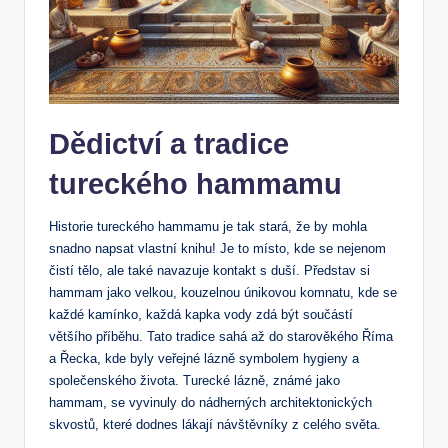
Dědictví a tradice
tureckého hammamu
Historie tureckého‍ hammamu je⁢ tak ‍stará,​ že‌ by mohla
snadno napsat vlastní‌ knihu!⁢ Je to místo, kde se nejenom⁤
čistí tělo, ale také navazuje kontakt s⁣ duší. Představ‍ si
hammam jako velkou, kouzelnou únikovou komnatu, kde se
‍každé kamínko, každá kapka vody zdá být⁣ součástí
⁤většího příběhu. Tato ⁣tradice sahá až do starověkého⁤ Říma
a Řecka, kde ‌byly veřejné lázně symbolem ⁤hygieny a
společenského života. ⁣Turecké lázně, známé jako
hammam, se vyvinuly ⁢do nádherných architektonických
skvostů, které dodnes lákají návštěvníky z celého světa.