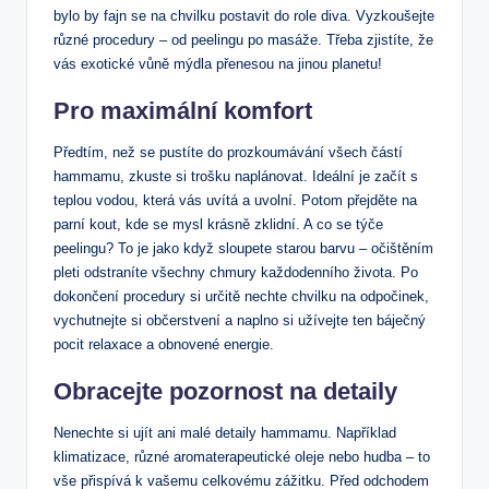
bylo by⁤ fajn se na chvilku ⁣postavit ‌do role‍ diva. Vyzkoušejte
různé procedury – od peelingu po masáže. Třeba ⁣zjistíte, ⁤že
vás⁤ exotické‌ vůně mýdla‌ přenesou na jinou planetu!
Pro ⁤maximální komfort
Předtím, než se⁣ pustíte do prozkoumávání všech částí⁣
hammamu, zkuste si trošku naplánovat. ‌Ideální je začít s
teplou vodou,‌ která vás uvítá a uvolní. Potom přejděte na
parní kout, ⁢kde se mysl krásně ⁤zklidní. A co se týče
peelingu? To je jako když sloupete ​starou barvu​ – očištěním
pleti‍ odstraníte všechny chmury každodenního života. Po
dokončení procedury si ⁣určitě nechte chvilku na odpočinek,
vychutnejte si občerstvení‍ a naplno si užívejte ten ⁢báječný
pocit relaxace a⁤ obnovené energie.
Obracejte pozornost ⁢na detaily
Nenechte‍ si ujít ani ⁤malé​ detaily hammamu.⁤ Například
klimatizace, různé aromaterapeutické oleje ‍nebo hudba – to
vše přispívá ​k vašemu celkovému zážitku. Před odchodem⁣