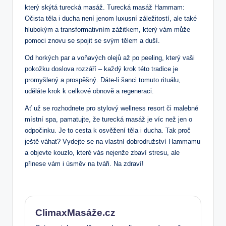
který‌ skýtá turecká masáž. Turecká masáž ⁤Hammam:
Očista těla i ducha není jenom luxusní záležitostí, ale ⁤také
hlubokým a transformativním zážitkem, který vám může
pomoci znovu se spojit⁤ se svým tělem a duší.
Od horkých ‌par a ⁤voňavých⁢ olejů‍ až po peeling, ‌který vaši
pokožku doslova rozzáří – každý krok této tradice je
promyšlený a prospěšný. Dáte-li ⁣šanci tomuto rituálu,
⁣uděláte krok k⁤ celkové obnově a regeneraci.
Ať už se rozhodnete​ pro stylový wellness resort či malebné‌
místní spa, ⁢pamatujte, že turecká masáž je víc než jen o
odpočinku. Je to cesta k osvěžení těla i ducha.‍ Tak proč
ještě váhat? Vydejte se na vlastní dobrodružství Hammamu‍
a objevte kouzlo, které ⁢vás nejenže zbaví stresu, ‍ale
‍přinese ⁣vám ​i úsměv na tváři. Na zdraví!
ClimaxMasáže.cz