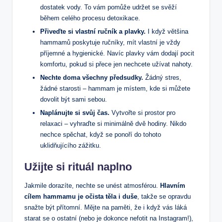
dostatek‌ vody.⁢ To vám pomůže udržet se svěží
‍během celého procesu detoxikace.
Přiveďte si vlastní ručník a plavky.
I když většina
hammamů⁢ poskytuje ručníky, mít vlastní je vždy⁤
příjemné a hygienické. Navíc plavky‌ vám‌ dodají pocit
komfortu, pokud si přece jen nechcete užívat nahoty.
Nechte doma všechny předsudky.
Žádný stres,
žádné starosti – hammam ⁣je místem, kde si můžete⁢
dovolit být sami sebou.
Naplánujte si svůj čas.
Vytvořte si prostor pro
relaxaci – ‌vyhraďte‌ si minimálně ‍dvě‌ hodiny. Nikdo
nechce spěchat, když se ponoří do tohoto
uklidňujícího zážitku.
Užijte si rituál naplno
Jakmile dorazíte, nechte se unést atmosférou.
Hlavním
‌cílem⁤ hammamu je‌ očista těla i duše
, ‌takže se opravdu
⁤snažte ⁢být⁤ přítomní. Mějte na paměti, že i když⁤ vás láká
starat se o ⁢ostatní ​(nebo je ‍dokonce nefotit ⁢na Instagram!),