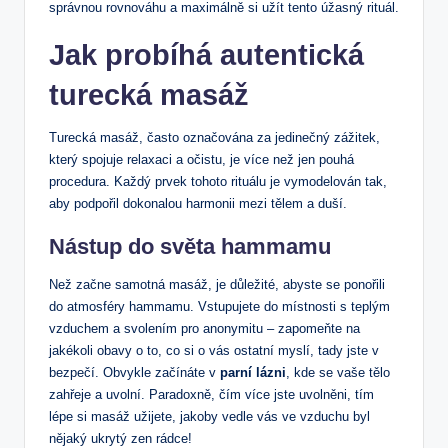
správnou rovnováhu ‌a‍ maximálně si‍ užít tento úžasný rituál.
Jak⁢ probíhá autentická
turecká masáž
Turecká masáž, často ​označována za jedinečný zážitek,
který spojuje ⁤relaxaci ⁤a​ očistu, je více než jen pouhá
procedura. ‌Každý prvek tohoto rituálu je vymodelován tak,‌
aby podpořil dokonalou harmonii⁢ mezi ‌tělem a duší.
Nástup do světa hammamu
Než začne samotná​ masáž, je důležité,⁢ abyste se ponořili
do​ atmosféry hammamu. ‍Vstupujete do ‍místnosti s teplým
vzduchem a svolením pro⁢ anonymitu – zapomeňte na
jakékoli obavy⁣ o to, co si o vás ‍ostatní myslí, tady jste v
bezpečí. Obvykle začínáte v
parní lázni
, ⁢kde se vaše tělo
zahřeje‍ a ⁢uvolní.⁤ Paradoxně, čím ⁢více ⁣jste uvolněni, tím
lépe si masáž užijete, jakoby vedle vás ve vzduchu byl⁢
nějaký ukrytý zen rádce!