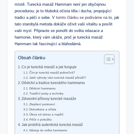
místě. Turecká masáž Hammam není jen obyčejnou
procedurou; je to hluboká očista těla i ducha, propojující
tradici ⁤a ‍péči o sebe. V
tomto článku se podíváme na
to, jak‌
tato starobylá metoda dokáže oživit vaši vitalitu‍ a​ posílit
vaši mysl. Připravte‍ se ponořit do​ světa ​relaxace a
harmonie, který vám ukáže, proč je turecká masáž
Hammam tak fascinující ​a blahodárná.
Obsah článku
Co je turecká masáž⁢ a jak‌ funguje
Čím ⁣je turecká‌ masáž jedinečná?
Jaké výhody⁣ vám⁢ turecká masáž přináší?
Dědictví a tradice tureckého hammamu
Dědictví hammamu
Tradiční prvky a techniky
Zdravotní přínosy turecké masáže
Zlepšení prokrvení
Detoxikace a ⁢očista
Úleva od⁤ stresu a napětí
Péče o pokožku
Jak⁢ probíhá autentická turecká masáž
Nástup do světa hammamu