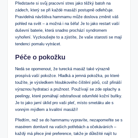
Představte si ⁣svůj pracovní⁤ stres​ jako těžký batoh⁤ na
‍zádech, který se⁤ při ⁣každé masáži postupně odlehčuje.
Pravidelná návštěva hammamu ​může doslova změnit váš
pohled na svět – a možná i⁤ na šéfa! Je ​to jako restart vaší
duševní baterie, ⁣která snadno prochází syndromem
vyhoření.‍ Vyzkoušejte to a zjistíte, že vaše starosti se mají
⁣tendenci pomalu vytrácet.
Péče o pokožku
Nedá se opomenout, že ⁣turecká masáž také​ výrazně⁣
prospívá vaší pokožce. ⁢Hladká⁤ a ⁤jemná pokožka, ⁢po které
toužíte, je výsledkem hloubkového čištění pórů, což přináší
‌výraznou hydrataci a pružnost. ⁢Používají se zde oplachy a
peelingy, ⁢které pomáhají ‍odstraňovat odumřelé kožní buňky.
Je to jako‍ jarní ‍úklid pro⁣ vaši⁣ pleť, ⁣místo smetáku ale s‌
vonným mýdlem a kvalitní masáží!
Předtím, ⁢než se ‌do ⁢hammamu vypravíte, ‌nezapomeňte se s
masérem domluvit ⁣na vašich potřebách⁤ a očekáváních –
každý má přece ‍jiné preference, takže ‌je důležité najít tu