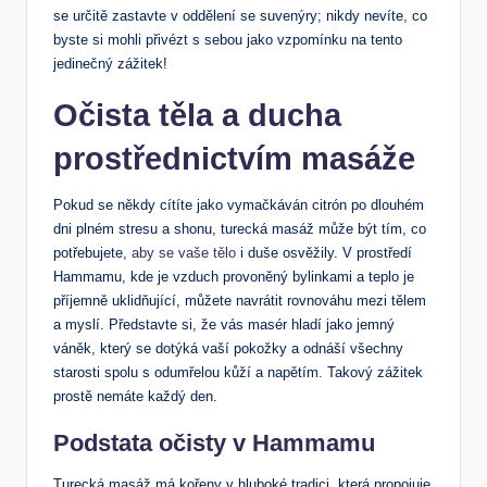
se⁤ určitě zastavte ⁢v oddělení se suvenýry; nikdy nevíte, co
byste si mohli přivézt s ⁣sebou ‌jako ⁣vzpomínku na tento
jedinečný zážitek!
Očista těla a ducha
prostřednictvím⁤ masáže
Pokud se někdy cítíte⁤ jako vymačkáván citrón po dlouhém
dni plném stresu ⁣a shonu, turecká masáž může být tím, co
‌potřebujete,
aby se vaše tělo
i duše osvěžily. V prostředí
Hammamu, kde je vzduch ​provoněný ⁤bylinkami a‍ teplo je
příjemně uklidňující, ​můžete navrátit⁣ rovnováhu mezi⁤ tělem‍
a myslí. Představte si, že vás masér hladí jako jemný
váněk, který se dotýká vaší‍ pokožky a odnáší ‍všechny
starosti ​spolu s odumřelou‍ kůží a napětím. Takový zážitek‌
prostě nemáte každý den.
Podstata ​očisty v Hammamu
Turecká masáž má⁣ kořeny v hluboké tradici, která propojuje