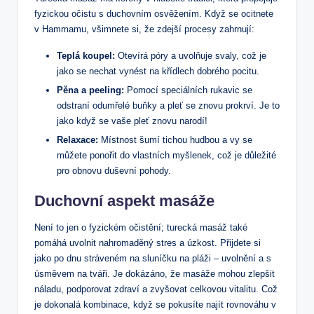
fyzickou očistu s ‍duchovním osvěžením. Když se ocitnete
v Hammamu, všimnete‍ si, že zdejší procesy zahrnují:
Teplá koupel:
Otevírá póry a uvolňuje⁤ svaly, což je ​
jako se nechat vynést​ na křídlech dobrého pocitu.
Pěna a peeling:
Pomocí ​speciálních rukavic se
odstraní odumřelé buňky a pleť se ⁢znovu prokrví. ⁤Je to
jako když se vaše pleť znovu narodí!
Relaxace:
Místnost šumí ‌tichou ​hudbou⁢ a vy se
můžete ​ponořit do vlastních myšlenek,‍ což ⁣je důležité
pro⁢ obnovu ⁣duševní pohody.
Duchovní aspekt masáže
Není to jen o fyzickém‍ očistění; turecká ⁣masáž také
pomáhá uvolnit nahromaděný⁢ stres a ⁣úzkost. Přijdete si
jako po dnu⁣ stráveném‌ na sluníčku ⁢na pláži – uvolnění a ‌s
úsměvem na tváři. Je ‍dokázáno, že masáže mohou zlepšit
náladu, podporovat zdraví a‍ zvyšovat celkovou vitalitu. Což
je dokonalá kombinace, když se pokusíte najít rovnováhu v