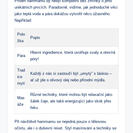
Příběh hammamu by ‍nebyl kompletní⁢ bez⁤ zmínky o jeho‌
unikátních prvcích.‍ Paradoxně, vidíme, jak jednoduché věci
jako teplá voda a pára dokážou vytvořit něco úžasného.
Například:
Polo
Popis
žka
Hlavní ingredience, která uvolňuje svaly ​a⁤ otevírá
Pára
póry!
Trad
Každý‍ z‍ nás ‍si zaslouží‌ být „umytý”⁣ s​ láskou –
ice
ať už jde o olivový olej nebo ​přírodní mýdla.
⁤mytí
Různé techniky, které⁤ mohou být relaxační ‌jako ​
Mas
šálek čaje, ale také energizující ​jako skok přes
áže
řeku.
Při návštěvě ‌hammamu se nejedná pouze o‌ tělesnou
očistu, ale i o duševní reset. Styl ⁢masírování⁤ a techniky se