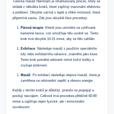
Turecká masáž Hammam je strukturovaný proces, který se
skládá ‌z několika⁢ kroků, které zajišťují maximální efektivitu
a potěšení. Obvykle začíná‌ v teplé a vlhké místnosti, která
připomíná saunu.​ Zde jsou ⁣obvyklé fáze procedury:
Párová⁤ terapie
: Klienti jsou umístěni ⁤na vyhřívané
kamenné ⁢lavice, což umožňuje⁣ tělu uvolnit se. Tento
krok trvá‍ obvykle​ 10-15 minut,⁣ aby se tělo zahřálo.
Exfoliace
:‍ Následuje masáž s použitím speciálního
lufy nebo exfoliačního ⁤rukavice, známého jako kese.
Tento ⁤krok pomáhá odstranit mrtvé‍ kožní buňky a
zvyšuje prokrvení.⁣
Masáž
:⁤ Po exfoliaci následuje ⁤olejová masáž,‌ která⁢ je
⁢zaměřena⁤ na odstranění napětí a obnovu energie.
Každý z těchto kroků je důležitý, protože se propojují a⁣
posilují navzájem. Celkově trvá procedura přibližně⁤ 60-90‌
minut​ a zajišťuje nejen fyzické, ale i emocionální
osvobození.