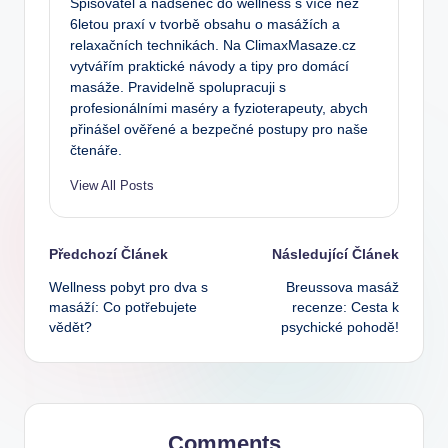
Spisovatel a nadšenec do wellness s více než
6letou praxí v tvorbě obsahu o masážích a
relaxačních technikách. Na ClimaxMasaze.cz
vytvářím praktické návody a tipy pro domácí
masáže. Pravidelně spolupracuji s
profesionálními maséry a fyzioterapeuty, abych
přinášel ověřené a bezpečné postupy pro naše
čtenáře.
View All Posts
Post
Předchozí Článek
Následující Článek
Wellness pobyt pro dva s
Breussova masáž
navigation
masáží: Co potřebujete
recenze: Cesta k
vědět?
psychické pohodě!
Comments