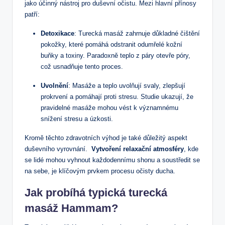
jako účinný nástroj pro ‌duševní očistu. Mezi hlavní přínosy
patří:
Detoxikace
: Turecká masáž zahrnuje důkladné čištění
pokožky, které pomáhá odstranit odumřelé kožní
buňky a toxiny. Paradoxně ⁤teplo⁢ z ⁢páry otevře póry,
což usnadňuje tento‍ proces.
Uvolnění
: Masáže a teplo uvolňují svaly, zlepšují
prokrvení a pomáhají proti stresu. Studie‌ ukazují, že
pravidelné ‌masáže‌ mohou vést k významnému
snížení ‌stresu a ⁣úzkosti.
Kromě těchto zdravotních výhod je také důležitý aspekt
duševního ⁤vyrovnání. ⁤
Vytvoření relaxační atmosféry
, kde
se lidé mohou vyhnout každodennímu shonu a soustředit se
⁢na sebe, je klíčovým prvkem procesu očisty ducha.
Jak probíhá typická​ turecká
⁣masáž Hammam?