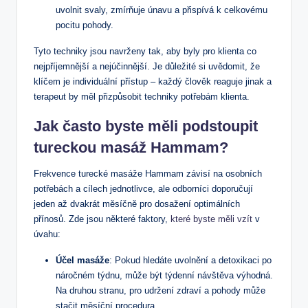
uvolnit‍ svaly,⁣ zmírňuje únavu a přispívá k⁢ celkovému
pocitu⁢ pohody.
Tyto techniky jsou navrženy tak, aby ‌byly​ pro klienta co
nejpříjemnější a⁤ nejúčinnější.⁤ Je důležité si uvědomit, že
klíčem je ⁣individuální ‍přístup – každý člověk reaguje jinak‌ a
terapeut by měl přizpůsobit techniky potřebám klienta.
Jak ‍často⁢ byste měli podstoupit
tureckou masáž Hammam?
Frekvence turecké masáže Hammam závisí na osobních​
potřebách ‍a cílech jednotlivce, ale odborníci doporučují
jeden až ‍dvakrát měsíčně ‌pro dosažení ‍optimálních
přínosů. Zde jsou některé faktory,
které byste měli vzít
v
úvahu:
Účel masáže
: Pokud hledáte⁣ uvolnění a detoxikaci po
náročném týdnu, ​může být⁢ týdenní návštěva výhodná.
‍Na​ druhou stranu, pro​ udržení zdraví a pohody⁣ může
stačit měsíční procedura.