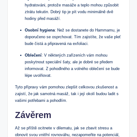
hydratováni, protože masáže a teplo mohou​ způsobit
⁤ztrátu‍ tekutin. Dobrý tip je‌ pít vodu minimálně‌ dvě
hodiny ‍před masáží.
Osobní hygiena
: Než se dostanete‌ do Hammamu, ‍je
doporučeno se ‍osprchovat. Tím ‌zajistíte, že vaše pleť
bude ⁢čistá ⁤a připravená na exfoliaci.
Oblečení
: V některých zařízeních vám mohou
poskytnout speciální šaty, ale je dobré se‍ předem
informovat. ⁣Z⁤ pohodlného a volného oblečení‌ se bude
lépe uvolňovat.
Tyto přípravy vám pomohou zlepšit celkovou⁢ zkušenost a
⁤zajistí, ‌že jak samotná ⁣masáž, ​tak i její okolí budou‍ ladit⁢ s ​
vašimi potřebami a pohodlím.
Závěrem
Až se příště ocitnete v dilematu,‍ jak se zbavit‍ stresu a
⁤obnovit svou vnitřní ‌rovnováhu,‍ nezapomeňte na ‍potenciál,