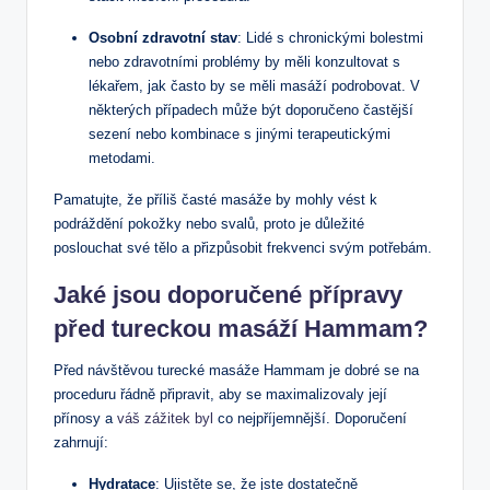
Osobní zdravotní stav
: Lidé s ‌chronickými ‍bolestmi
nebo ⁢zdravotními problémy by měli konzultovat s
lékařem, jak často by se měli masáží podrobovat. V
některých případech ⁣může ​být ⁢doporučeno častější
sezení ⁣nebo kombinace s jinými ​terapeutickými
metodami.
Pamatujte, že příliš časté masáže⁤ by mohly vést k
podráždění pokožky nebo svalů, proto⁣ je důležité
poslouchat své tělo‍ a přizpůsobit frekvenci svým potřebám.
Jaké⁢ jsou doporučené přípravy
před⁤ tureckou masáží Hammam?
Před návštěvou turecké masáže Hammam je ‌dobré se‌ na
proceduru řádně připravit, aby ⁣se⁣ maximalizovaly její
přínosy a
váš zážitek byl
co nejpříjemnější. Doporučení
zahrnují:
Hydratace
: Ujistěte se, že jste dostatečně