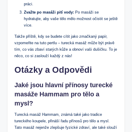
práci.
Zvažte ⁤po masáži pití vody:
‌Po masáži ⁣se
hydratujte, aby vaše tělo mělo možnost ‍očistit se ještě​
více.
Takže příště, kdy se budete cítit jako ⁢zmačkaný papír,
⁢vzpomeňte na tuto pertlu ‍– turecká masáž může být právě
tím, co ​vás zbaví starých kůže a obnoví vaši dušičku. To je
něco, co si‍ zaslouží každý z nás!
Otázky a ​Odpovědi
Jaké jsou hlavní přínosy turecké
masáže Hammam pro tělo a
⁤mysl?
Turecká masáž Hammam, známá ‌také jako tradice
tureckého koupele, přináší řadu přínosů pro tělo a ⁤mysl.
Tato⁣ masáž nejenže zlepšuje ​fyzické zdraví, ale také slouží