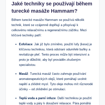
Jaké techniky se používají během
turecké ‍masáže Hammam?
Během turecké masáže Hammam⁤ se používá několik
technik, ⁤které se ‌vzájemně doplňují ⁢a přispívají k
celkovému ‌relaxačnímu a regeneračnímu zážitku. Mezi
klíčové techniky patří:
Exfoliace
: Jak již bylo zmíněno, použití lufy (kese)‍ je
klíčovou technikou, ⁤která odstraní ⁤odumřelé buňky a
revitalizuje pleť. Tento ⁢proces může ⁢být intenzivní ⁣a
proto​ je ⁤důležité, aby byl prováděn zkušeným‍
specialistou.
Masáž
: Turecká‍ masáž často zahrnuje⁢ používání
aromaterapeutických olejů, které pomáhají uvolnit
napětí a zklidnit mysl.⁤ Tyto oleje mohou mít různorodé
účinky ⁢– od zklidnění po stimulaci.
Teplá voda a parní ⁢infuze
:⁣ Další technikou je použití
teplé vody a⁤ páry k​ dosažení⁤ relaxace. Pára pomáhá