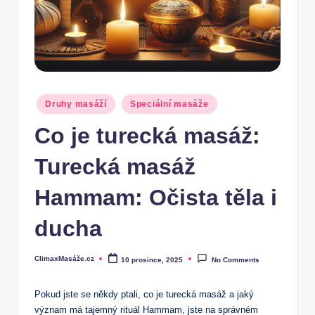
Posted
Druhy masáží
Speciální masáže
in
Co je turecká masáž:
Turecká masáž
Hammam: Očista těla i
ducha
ClimaxMasáže.cz
10 prosince, 2025
No Comments
Posted
by
Pokud jste ​se někdy ptali, co ⁤je turecká masáž a jaký‍
význam má tajemný rituál Hammam, ⁤jste na správném