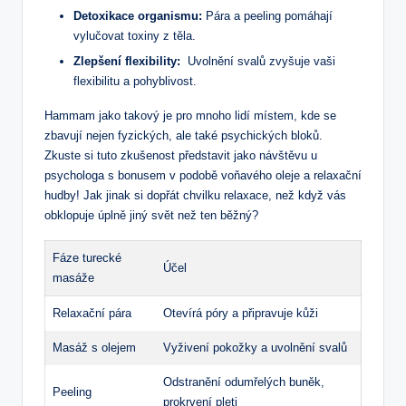
Detoxikace organismu:
Pára a‍ peeling pomáhají⁣
vylučovat toxiny z těla.
Zlepšení flexibility:
‌ Uvolnění svalů zvyšuje vaši‍
flexibilitu a pohyblivost.
Hammam jako takový je pro mnoho lidí místem, kde se
zbavují nejen fyzických, ale také psychických bloků.
Zkuste ‍si tuto‌ zkušenost představit jako návštěvu u
psychologa s bonusem⁣ v podobě voňavého oleje‍ a ‌relaxační
hudby! Jak‍ jinak si⁢ dopřát chvilku ​relaxace, než ⁣když vás‍
obklopuje úplně jiný svět než ten⁤ běžný?
Fáze turecké
Účel
masáže
Relaxační ​pára
Otevírá póry ‌a připravuje kůži
Masáž s olejem
Vyživení pokožky a⁣ uvolnění ⁤svalů
Odstranění odumřelých ⁤buněk,
Peeling
prokrvení pleti