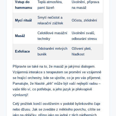
Vstup do
Teplá atmosféra,
Uvolnění, příprava
hammamu
parní lázeň
na masáž
Smytí nečistot​ a ​
Mycí ‌rituál
Očista, zklidnění
relaxační zážitek
Celotělové‌ masážní
Uvolnění‌ svalů,
Masáž
techniky
odbourání stresu
Odstranění mrtvých
Oživení pleti,
Exfoliace
buněk
hladkost
Připravte se také na to, že masáž je jakýmsi dialogem.
Vzájemná interakce s terapeutem se⁣ promění ve vzájemně
se ⁣hrající orchestry, kde se ujistíte, co je pro ‍vás příjemné.
Pamatujte, že hlasité „ahh“ může být vaší nejlepší radou –
vaše tělo ví, co potřebuje, a jeho jazyk⁣ je ​překvapivě
výmluvný!
Celý ⁢prožitek končí osvěžením v podobě bylinkového ​čaje
nebo džusu. Jak se zvedáte z měkkého povrchu, cítíte se
jako na ‌obláčku, přímo​ jako po jedné z těch nádherných