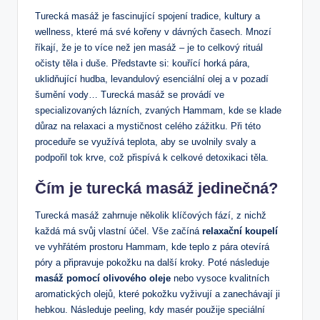
Turecká masáž je fascinující spojení tradice, kultury a‌
wellness, které ​má své kořeny v dávných časech. Mnozí
říkají,‌ že‌ je to více než jen masáž –​ je to celkový rituál
očisty těla⁣ i duše. ‌Představte si: kouřící ⁣horká ⁢pára,
uklidňující hudba, ⁢levandulový esenciální olej a v pozadí⁢
šumění vody… Turecká masáž se provádí⁤ ve
⁢specializovaných lázních, zvaných Hammam, kde se‍ klade
důraz ⁣na relaxaci a ⁣mystičnost celého zážitku. Při této
proceduře‍ se využívá teplota, aby⁢ se uvolnily svaly a
podpořil tok krve, ‍což přispívá k celkové detoxikaci těla.
Čím ⁣je turecká‌ masáž jedinečná?
Turecká masáž zahrnuje ⁢několik klíčových fází, z nichž
každá má svůj vlastní účel. ⁣Vše ⁤začíná
relaxační​ koupelí
ve vyhřátém prostoru Hammam, ‌kde teplo z pára otevírá⁣
póry a připravuje‍ pokožku na další⁤ kroky. Poté následuje
masáž pomocí olivového oleje
nebo vysoce kvalitních
aromatických olejů, které pokožku‍ vyživují a zanechávají ji
hebkou.⁣ Následuje peeling, kdy masér použije speciální