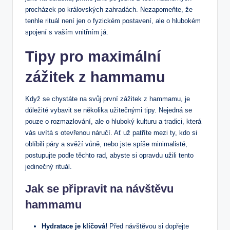
procházek‍ po královských zahradách. ⁤Nezapomeňte, že⁤
tenhle​ rituál není jen o fyzickém postavení, ale o hlubokém
spojení s vaším vnitřním já.
Tipy pro maximální
zážitek z hammamu
Když se chystáte na svůj ⁤první⁤ zážitek z ⁤hammamu, ⁤je
důležité vybavit ⁣se několika⁢ užitečnými tipy. Nejedná se​
pouze ⁣o​ rozmazlování, ale o hluboký kulturu a tradici, která
vás‍ uvítá s otevřenou náručí. ⁣Ať už patříte mezi ty, kdo si
oblíbili páry a svěží vůně, nebo jste spíše⁣ minimalisté,
⁢postupujte podle‍ těchto ‍rad, ⁤abyste si opravdu užili tento
jedinečný rituál.
Jak se⁢ připravit na návštěvu
hammamu
Hydratace je‌ klíčová!
‍Před návštěvou si dopřejte