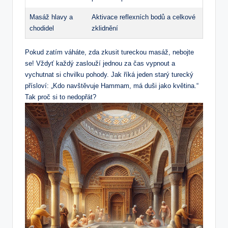
Masáž hlavy ‍a
Aktivace reflexních bodů a ⁤celkové
chodidel
‍zklidnění
Pokud zatím váháte,‌ zda zkusit tureckou masáž, ⁣nebojte
se!‍ Vždyť každý zaslouží jednou za čas vypnout a​
vychutnat si chvilku pohody. ‍Jak říká jeden starý turecký​
přísloví: „Kdo ⁣navštěvuje ⁣Hammam, má duši‌ jako květina.“
Tak proč ‍si to nedopřát?