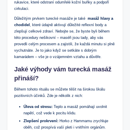
rukavice,‍ které odstraní ‌odumřelé ⁤kožní buňky a podpoří
‍cirkulaci.
Důležitým⁣ prvkem turecké⁤ masáže je také ​
masáž​ hlavy a
chodidel
, které údajně aktivují⁤ důležité‌ reflexní body a
zlepšují celkové zdraví. ‌Nebojte ‍se, že byste byli během
této procedury nešikovní – maséři jsou ⁢tady, aby vás
provedli celým procesem a zajistili,⁣ že každá minutu ‌si plně
vychutnáte. Je to jako když ‌se setkáte s dobrým
kamarádem – vše je o vzájemném vztahu a důvěře.
Jaké výhody⁣ vám⁢ turecká masáž
přináší?
Během tohoto rituálu se ⁢můžete těšit na širokou⁢ škálu
pozitivních účinků. Zde je několik z⁢ nich:
Úleva od ‌stresu:
Teplo a masáž pomáhají uvolnit
napětí, což vede k pocitu klidu.
Zlepšení prokrvení:
Horko z Hammamu zrychluje
⁤oběh, což prospívá vaší pleti ⁢i vnitřním ​orgánům.