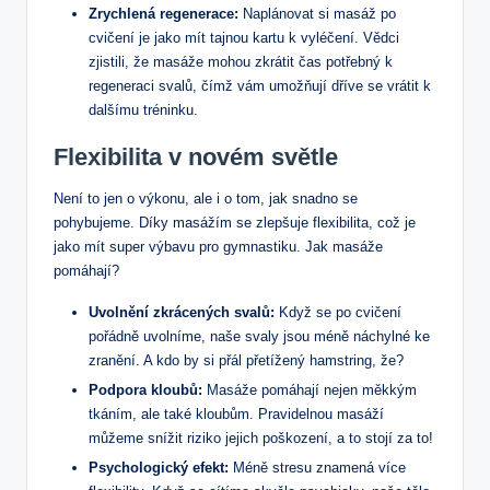
Zrychlená regenerace:
Naplánovat si masáž po
cvičení je jako mít tajnou kartu k vyléčení. Vědci
zjistili, že masáže mohou zkrátit čas potřebný k
regeneraci svalů, čímž vám umožňují dříve se vrátit k
dalšímu tréninku.
Flexibilita v novém světle
Není to jen o výkonu, ale i o tom, jak snadno se
pohybujeme. Díky masážím se zlepšuje flexibilita, což je
jako mít super výbavu pro gymnastiku. Jak masáže
pomáhají?
Uvolnění zkrácených svalů:
Když se po cvičení
pořádně uvolníme, naše svaly jsou méně náchylné ke
zranění. A kdo by si přál přetížený hamstring, že?
Podpora kloubů:
Masáže pomáhají nejen měkkým
tkáním, ale také kloubům. Pravidelnou masáží
můžeme snížit riziko jejich poškození, a to stojí za to!
Psychologický efekt:
Méně stresu znamená více