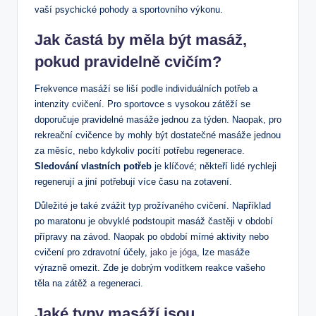
vaší psychické pohody a sportovního výkonu.
Jak častá by měla být masáž,
pokud pravidelně cvičím?
Frekvence masáží se liší podle individuálních potřeb a
intenzity cvičení. Pro sportovce s vysokou zátěží se
doporučuje pravidelné masáže jednou za týden. Naopak, pro
rekreační cvičence by mohly být dostatečné masáže jednou
za měsíc, nebo kdykoliv pocítí potřebu regenerace.
Sledování vlastních potřeb
je klíčové; někteří lidé rychleji
regenerují a jiní potřebují více času na zotavení.
Důležité je také zvážit typ prožívaného cvičení. Například
po maratonu je obvyklé podstoupit masáž častěji v období
přípravy na závod. Naopak po období mírné aktivity nebo
cvičení pro zdravotní účely,
jako je jóga
, lze masáže
výrazně omezit. Zde je dobrým vodítkem reakce vašeho
těla na zátěž a regeneraci.
Jaké typy masáží jsou