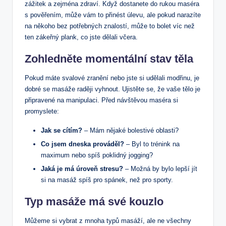
zážitek a zejména zdraví. Když dostanete do rukou maséra
s pověřením, může vám to přinést úlevu, ale pokud narazíte
na někoho bez potřebných znalostí, může to bolet víc než
ten zákeřný plank, co jste dělali včera.
Zohledněte momentální stav těla
Pokud máte svalové zranění nebo jste si udělali modřinu, je
dobré se masáže raději vyhnout. Ujistěte se, že vaše tělo je
připravené na manipulaci. Před návštěvou maséra si
promyslete:
Jak se cítím?
– Mám nějaké bolestivé oblasti?
Co jsem dneska prováděl?
– Byl to trénink na
maximum nebo spíš poklidný jogging?
Jaká je má úroveň stresu?
– Možná by bylo lepší jít
si na masáž spíš pro spánek, než pro sporty.
Typ masáže má své kouzlo
Můžeme si vybrat z mnoha typů masáží, ale ne všechny