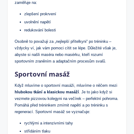
zaměřuje na:
zlepšení prokrvení
uvolnění napětí
redukování bolesti
Osobně to považuji za „nejlepší přítelkyni“ po tréninku –
vždycky ví, jak vám pomoci cítit se lépe. Důležité však je,
abyste si našli maséra nebo masérku, kteří rozumí
sportovním zraněním a adaptačním procesům svalů.
Sportovní masáž
Když mluvíme o sportovní masáži, mluvíme o něčem mezi
hlubokou tkání a klasickou masáží
. Je to jako když si
vezmete pizzovou kolegyni na večírek – perfektní pohroma.
Pomáhá před tréninkem zmírnit napětí a po tréninku s
regenerací. Sportovní masáž se vyznačuje:
rychlými a intenzivními tahy
střídáním tlaku