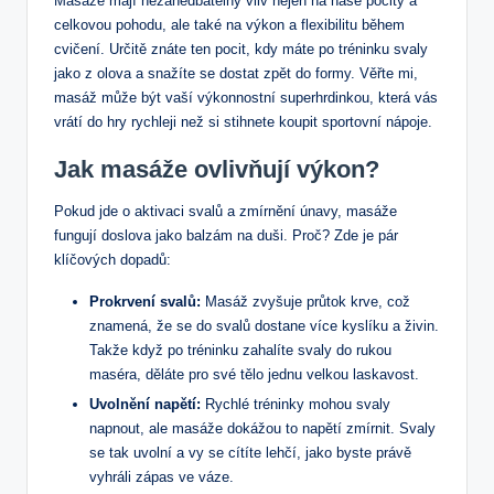
Masáže mají nezanedbatelný vliv nejen na naše pocity a
celkovou pohodu, ale také na výkon a flexibilitu během
cvičení. Určitě znáte ten pocit, kdy máte po tréninku svaly
jako z olova a snažíte se dostat zpět do formy. Věřte mi,
masáž může být vaší výkonnostní superhrdinkou, která vás
vrátí do hry rychleji než si stihnete koupit sportovní nápoje.
Jak masáže ovlivňují výkon?
Pokud jde o aktivaci svalů a zmírnění únavy, masáže
fungují doslova jako balzám na duši. Proč? Zde je pár
klíčových dopadů:
Prokrvení svalů:
Masáž zvyšuje průtok krve, což
znamená, že se do svalů dostane více kyslíku a živin.
Takže když po tréninku zahalíte svaly do rukou
maséra, děláte pro své tělo jednu velkou laskavost.
Uvolnění napětí:
Rychlé tréninky mohou svaly
napnout, ale masáže dokážou to napětí zmírnit. Svaly
se tak uvolní a vy se cítíte lehčí, jako byste právě
vyhráli zápas ve váze.