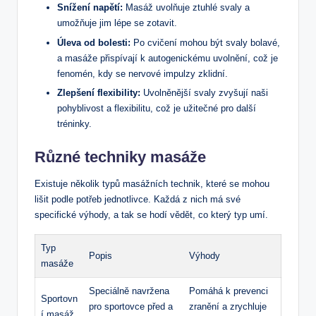
Snížení napětí:
Masáž uvolňuje ztuhlé svaly a
umožňuje jim lépe se zotavit.
Úleva od bolesti:
Po cvičení mohou být svaly bolavé,
a masáže přispívají k autogenickému uvolnění, což je
fenomén, kdy se nervové impulzy zklidní.
Zlepšení flexibility:
Uvolněnější svaly zvyšují naši
pohyblivost a flexibilitu, což je užitečné pro další
tréninky.
Různé techniky masáže
Existuje několik typů masážních technik, které se mohou
lišit podle potřeb jednotlivce. Každá z nich má své
specifické výhody, a tak se hodí vědět, co který typ umí.
Typ
Popis
Výhody
masáže
Speciálně navržena
Pomáhá k prevenci
Sportovn
pro sportovce před a
zranění a zrychluje
í masáž