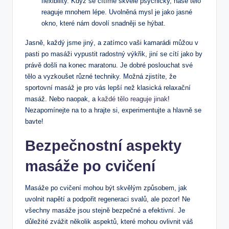
flexibility. Když se cítíme skvěle psychicky, naše tělo
reaguje mnohem lépe. Uvolněná mysl je jako jasné
okno, které nám dovolí snadněji se hýbat.
Jasně, každý jsme jiný, a zatímco vaši kamarádi můžou v
pasti po masáži vypustit radostný výkřik, jiní se cítí jako by
právě došli na konec maratonu. Je dobré poslouchat své
tělo a vyzkoušet různé techniky. Možná zjistíte, že
sportovní masáž je pro vás lepší než klasická relaxační
masáž. Nebo naopak, a
každé tělo reaguje jinak
!
Nezapomínejte na to a hrajte si, experimentujte a hlavně se
bavte!
Bezpečnostní aspekty
masáže po cvičení
Masáže po cvičení mohou být skvělým způsobem, jak
uvolnit napětí a podpořit regeneraci svalů, ale pozor! Ne
všechny masáže jsou stejně bezpečné a efektivní. Je
důležité zvážit několik aspektů, které mohou ovlivnit váš