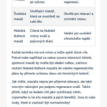
po výkonu.
regeneraci.
Uvolňující masáž,
Švédská
Skvělá pro relaxaci a
která se soustředí na
masáž
zmírnění stresu.
celé tělo.
Hluboká
Cílená na hluboké
Ideální pro uvolnění
tkáňová
vrstvy svalů a
chronického napětí.
masáž
pojivových tkání.
Každá technika má své místo a může splnit různé cíle.
Pokud máte například za sebou vysoce intenzivní trénink,
sportovní masáž by mohla být ideální volbou, zatímco
vložení hluboké tkáňové masáže do vašeho regeneračního
plánu by přineslo uvítanou úlevu od chronických bolestí.
Jak vidíte, masáže nejsou jen příjemná relaxace, ale také
mocným nástrojem pro podporu regenerace svalů. Takže
příště, když se budete cítit jako vyždímaný citrón,
vzpomeňte si na sílu masáže a jejích benefitů. Jsou to vaše
svaly, které si zaslouží být rozmazlovány!