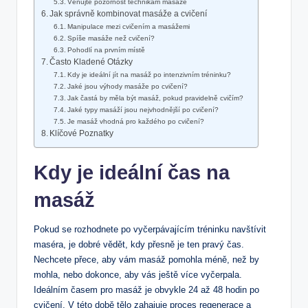
Věnujte pozornost technikám masáže
Jak správně kombinovat masáže a cvičení
Manipulace mezi cvičením a masážemi
Spíše masáže než cvičení?
Pohodlí na prvním místě
Často Kladené Otázky
Kdy je ideální jít na masáž po intenzivním tréninku?
Jaké jsou výhody masáže po cvičení?
Jak častá by měla být masáž, pokud pravidelně cvičím?
Jaké typy masáží jsou nejvhodnější po cvičení?
Je masáž vhodná pro každého po cvičení?
Klíčové Poznatky
Kdy je ideální čas na
masáž
Pokud se rozhodnete po vyčerpávajícím tréninku navštívit
maséra, je dobré vědět, kdy přesně je ten pravý čas.
Nechcete přece, aby vám masáž pomohla méně, než by
mohla, nebo dokonce, aby vás ještě více vyčerpala.
Ideálním časem pro masáž je obvykle 24 až 48 hodin po
cvičení. V této době tělo zahajuje proces regenerace a