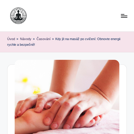
Skip
to
content
Úvod
»
Návody
»
Časování
»
Kdy jít na masáž po cvičení: Obnovte energii
rychle a bezpečně!