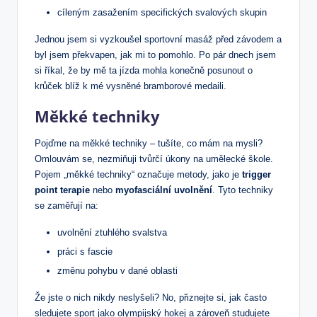
cíleným zasažením specifických svalových skupin
Jednou jsem si vyzkoušel sportovní masáž před závodem a
byl jsem překvapen, jak mi to pomohlo. Po pár dnech jsem
si říkal, že by mě ta jízda mohla konečně posunout o
krůček blíž k mé vysněné bramborové medaili.
Měkké techniky
Pojďme na měkké techniky – tušíte, co mám na mysli?
Omlouvám se, nezmiňuji tvůrčí úkony na umělecké škole.
Pojem „měkké techniky“ označuje metody, jako je
trigger
point terapie
nebo
myofasciální uvolnění
. Tyto techniky
se zaměřují na:
uvolnění ztuhlého svalstva
práci s fascie
změnu pohybu v dané oblasti
Že jste o nich nikdy neslyšeli? No, přiznejte si, jak často
sledujete sport jako olympijský hokej a zároveň studujete