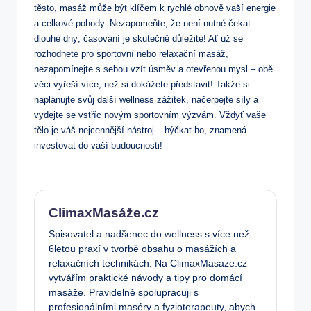
těsto, masáž může být klíčem k rychlé obnově vaší energie
a celkové pohody. Nezapomeňte, že není nutné čekat
dlouhé dny; časování je skutečně důležité! Ať už se
rozhodnete pro sportovní nebo relaxační masáž,
nezapomínejte s sebou vzít úsměv a otevřenou mysl – obě
věci vyřeší více, než si dokážete představit! Takže si
naplánujte svůj další wellness zážitek, načerpejte síly a
vydejte se vstříc novým sportovním výzvám. Vždyť vaše
tělo je váš nejcennější nástroj – hýčkat ho, znamená
investovat do vaší budoucnosti!
ClimaxMasáže.cz
Spisovatel a nadšenec do wellness s více než
6letou praxí v tvorbě obsahu o masážích a
relaxačních technikách. Na ClimaxMasaze.cz
vytvářím praktické návody a tipy pro domácí
masáže. Pravidelně spolupracuji s
profesionálními maséry a fyzioterapeuty, abych