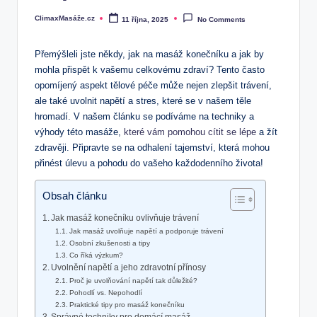
ClimaxMasáže.cz
11 října, 2025
No Comments
Posted
by
Přemýšleli jste někdy, jak na masáž konečníku a jak by
mohla přispět k vašemu celkovému zdraví? Tento často
opomíjený aspekt tělové péče může nejen zlepšit trávení,
ale také uvolnit napětí a stres, které se v našem těle
hromadí. V našem článku se podíváme na techniky a
výhody této masáže,
které vám pomohou cítit se lépe
a žít
zdravěji. Připravte se na odhalení tajemství, která mohou
přinést úlevu a pohodu do vašeho každodenního života!
Obsah článku
Jak masáž konečníku ovlivňuje trávení
Jak masáž uvolňuje napětí a podporuje trávení
Osobní zkušenosti a tipy
Co říká výzkum?
Uvolnění napětí a jeho zdravotní přínosy
Proč je uvolňování napětí tak důležité?
Pohodlí vs. Nepohodlí
Praktické tipy pro masáž konečníku