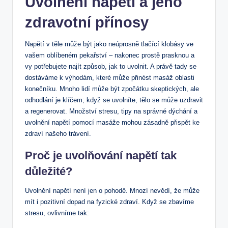
Uvolnění napětí a jeho
zdravotní přínosy
Napětí v těle může být jako neúprosně tlačící klobásy ve
vašem oblíbeném pekařství – nakonec prostě prasknou a
vy potřebujete najít způsob, jak to uvolnit. A právě tady se
dostáváme k výhodám, které může přinést masáž oblasti
konečníku. Mnoho lidí může být zpočátku skeptických, ale
odhodlání je klíčem; když se uvolníte, tělo se může uzdravit
a regenerovat. Množství stresu, tipy na správné dýchání a
uvolnění napětí pomocí masáže mohou zásadně přispět ke
zdraví našeho trávení.
Proč je uvolňování napětí tak
důležité?
Uvolnění napětí není jen o pohodě. Mnozí nevědí, že může
mít i pozitivní dopad na fyzické zdraví. Když se zbavíme
stresu, ovlivníme tak: