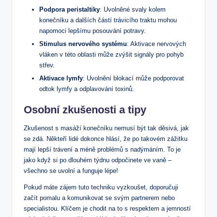
Podpora peristaltiky
: Uvolněné svaly kolem
konečníku a dalších částí trávicího traktu mohou
napomoci lepšímu posouvání potravy.
Stimulus nervového systému
: Aktivace nervových
vláken v této oblasti může zvýšit signály pro pohyb
střev.
Aktivace lymfy
: Uvolnění blokací může podporovat
odtok lymfy a odplavování toxinů.
Osobní zkušenosti a tipy
Zkušenost s masáží konečníku nemusí být tak děsivá, jak
se zdá. Někteří lidé dokonce hlásí, že po takovém zážitku
mají lepší trávení a méně problémů s nadýmáním. To je
jako když si po dlouhém týdnu odpočinete ve vaně –
všechno se uvolní a funguje lépe!
Pokud máte zájem tuto techniku vyzkoušet, doporučuji
začít pomalu a komunikovat se svým partnerem nebo
specialistou. Klíčem je chodit na to s respektem a jemností