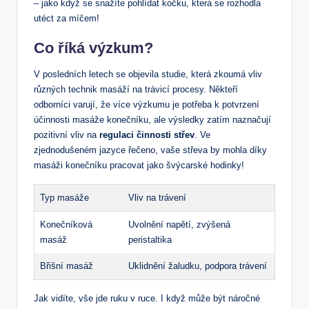
– jako když se snažíte pohlídat kočku, která se rozhodla
utéct za míčem!
Co říká výzkum?
V posledních letech se objevila studie, která zkoumá vliv
různých technik masáží na trávicí procesy. Někteří
odborníci varují, že více výzkumu je potřeba k potvrzení
účinnosti masáže konečníku, ale výsledky zatím naznačují
pozitivní vliv na
regulaci činnosti střev
. Ve
zjednodušeném jazyce řečeno, vaše střeva by mohla díky
masáži konečníku pracovat jako švýcarské hodinky!
Typ masáže
Vliv na trávení
Konečníková
Uvolnění napětí, zvýšená
masáž
peristaltika
Břišní masáž
Uklidnění žaludku, podpora trávení
Jak vidíte, vše jde ruku v ruce. I když může být náročné