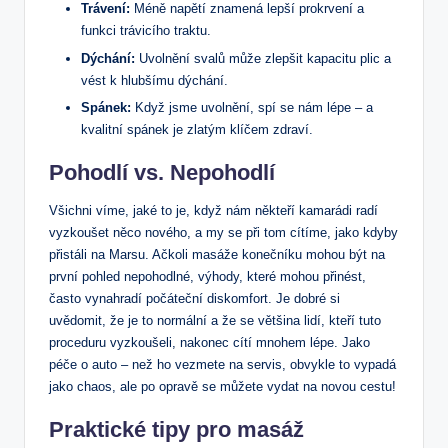
Trávení:
Méně napětí znamená lepší prokrvení a
funkci trávicího traktu.
Dýchání:
Uvolnění svalů může zlepšit kapacitu plic a
vést k hlubšímu dýchání.
Spánek:
Když jsme uvolnění, spí se nám lépe – a
kvalitní spánek je zlatým klíčem zdraví.
Pohodlí vs. Nepohodlí
Všichni víme, jaké to je, když nám někteří kamarádi radí
vyzkoušet něco nového, a my se při tom cítíme, jako kdyby
přistáli na Marsu. Ačkoli masáže konečníku mohou být na
první pohled nepohodlné, výhody, které mohou přinést,
často vynahradí počáteční diskomfort. Je dobré si
uvědomit, že je to normální a že se většina lidí, kteří tuto
proceduru vyzkoušeli, nakonec cítí mnohem lépe. Jako
péče o auto – než ho vezmete na servis, obvykle to vypadá
jako chaos, ale po opravě se můžete vydat na novou cestu!
Praktické tipy pro masáž