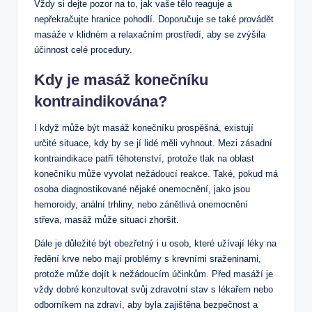
Vždy si dejte pozor na to, jak vaše tělo reaguje a
nepřekračujte hranice pohodlí. Doporučuje se také provádět
masáže v klidném a relaxačním prostředí, aby se zvýšila
účinnost celé procedury.
Kdy je masáž konečníku
kontraindikována?
I když může být masáž konečníku prospěšná, existují
určité situace, kdy by se jí lidé měli vyhnout. Mezi zásadní
kontraindikace patří těhotenství, protože tlak na oblast
konečníku může vyvolat nežádoucí reakce. Také, pokud má
osoba diagnostikované nějaké onemocnění, jako jsou
hemoroidy, anální trhliny, nebo zánětlivá onemocnění
střeva, masáž může situaci zhoršit.
Dále je důležité být obezřetný i u osob, které užívají léky na
ředění krve nebo mají problémy s krevními sraženinami,
protože může dojít k nežádoucím účinkům. Před masáží je
vždy dobré konzultovat svůj zdravotní stav s lékařem nebo
odborníkem na zdraví, aby byla zajištěna bezpečnost a