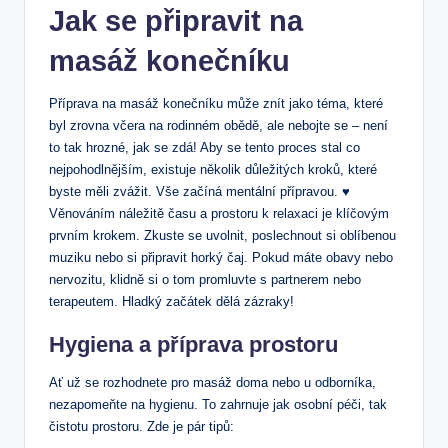
Jak se připravit na
masáž konečníku
Příprava na masáž konečníku může znít jako téma, které
byl zrovna včera na rodinném obědě, ale nebojte se – není
to tak hrozné, jak se zdá! Aby se tento proces stal co
nejpohodlnějším, existuje několik důležitých kroků, které
byste měli zvážit. Vše začíná mentální přípravou. ♥️
Věnováním náležitě času a prostoru k relaxaci je klíčovým
prvním krokem. Zkuste se uvolnit, poslechnout si oblíbenou
muziku nebo si připravit horký čaj. Pokud máte obavy nebo
nervozitu, klidně si o tom promluvte s partnerem nebo
terapeutem. Hladký začátek dělá zázraky!
Hygiena a příprava prostoru
Ať už se rozhodnete pro masáž doma nebo u odborníka,
nezapomeňte na hygienu. To zahrnuje jak osobní péči, tak
čistotu prostoru. Zde je pár tipů: