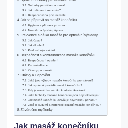
Správné techniky pro domácí masáž
Techniky pro účinnou masáž
Jak zvládnout nervozitu?
Bezpečnost na prvním místě
Jak se připravit na masáž konečníku
Hygiena a příprava prostoru
Mentální a fyzická příprava
Frekvence a délka masáže pro optimální výsledky
Jak často?
Jak dlouho?
Poslouchejte své tělo
Bezpečnost a kontraindikace masáže konečníku
Bezpečnostní opatření
Kontraindikace
Zásady po masáži
Otázky a Odpovědi
Jaké jsou výhody masáže konečníku pro trávení?
Jak správně provádět masáž konečníku?
Kdy je masáž konečníku kontraindikována?
Jaké techniky masáže konečníku jsou nejefektivnější?
Jak masáž konečníku ovlivňuje psychickou pohodu?
Jaké je kulturní a historické pozadí masáže konečníku?
Závěrečné myšlenky
Jak masáž konečníku