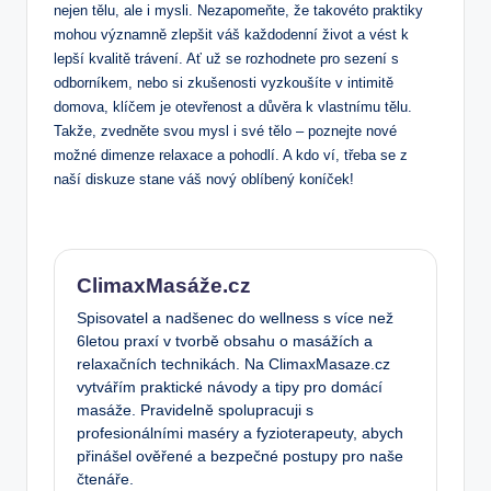
nejen tělu, ale i mysli. Nezapomeňte, že takovéto praktiky
mohou významně zlepšit váš každodenní život a vést k
lepší kvalitě trávení. Ať už se rozhodnete pro sezení s
odborníkem, nebo si zkušenosti vyzkoušíte v intimitě
domova, klíčem je otevřenost a důvěra k vlastnímu tělu.
Takže, zvedněte svou mysl i své tělo – poznejte nové
možné dimenze relaxace a pohodlí. A kdo ví, třeba se z
naší diskuze stane váš nový oblíbený koníček!
ClimaxMasáže.cz
Spisovatel a nadšenec do wellness s více než
6letou praxí v tvorbě obsahu o masážích a
relaxačních technikách. Na ClimaxMasaze.cz
vytvářím praktické návody a tipy pro domácí
masáže. Pravidelně spolupracuji s
profesionálními maséry a fyzioterapeuty, abych
přinášel ověřené a bezpečné postupy pro naše
čtenáře.