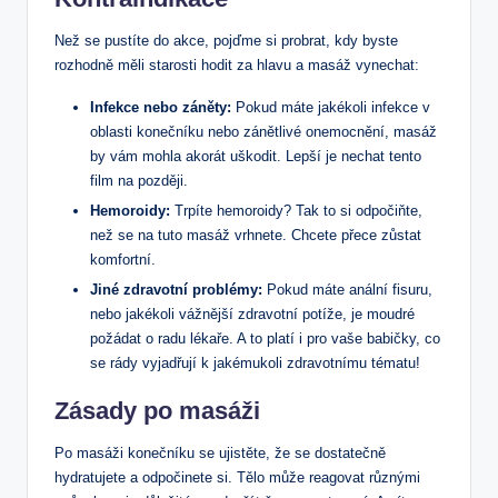
Než se pustíte do akce, pojďme si probrat, kdy byste
rozhodně měli starosti hodit za hlavu a masáž vynechat:
Infekce nebo záněty:
Pokud máte jakékoli infekce v
oblasti konečníku nebo zánětlivé onemocnění, masáž
by vám mohla akorát uškodit. Lepší je nechat tento
film na později.
Hemoroidy:
Trpíte hemoroidy? Tak to si odpočiňte,
než se na tuto masáž vrhnete. Chcete přece zůstat
komfortní.
Jiné zdravotní problémy:
Pokud máte anální fisuru,
nebo jakékoli vážnější zdravotní potíže, je moudré
požádat o radu lékaře. A to platí i pro vaše babičky, co
se rády vyjadřují k jakémukoli zdravotnímu tématu!
Zásady po masáži
Po masáži konečníku se ujistěte, že se dostatečně
hydratujete a odpočinete si. Tělo může reagovat různými