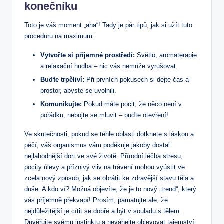
konečníku
Toto je váš moment „aha“! Tady je pár tipů, jak si užít tuto
proceduru na maximum:
Vytvořte si příjemné prostředí:
Světlo, aromaterapie
a relaxační hudba – nic vás nemůže vyrušovat.
Buďte trpěliví:
Při prvních pokusech si dejte čas a
prostor, abyste se uvolnili.
Komunikujte:
Pokud máte pocit, že něco není v
pořádku, nebojte se mluvit – buďte otevření!
Ve skutečnosti, pokud se téhle oblasti dotknete s láskou a
péčí, váš organismus vám poděkuje jakoby dostal
nejlahodnější dort ve své životě. Přírodní léčba stresu,
pocity úlevy a příznivý vliv na trávení mohou vyústit ve
zcela nový způsob, jak se obrátit ke zdravější stavu těla a
duše. A kdo ví? Možná objevíte, že je to nový „trend“, který
vás příjemně překvapí! Prosím, pamatujte ale, že
nejdůležitější je cítit se dobře a být v souladu s tělem.
Důvěřujte svému instinktu a neváhejte objevovat tajemství