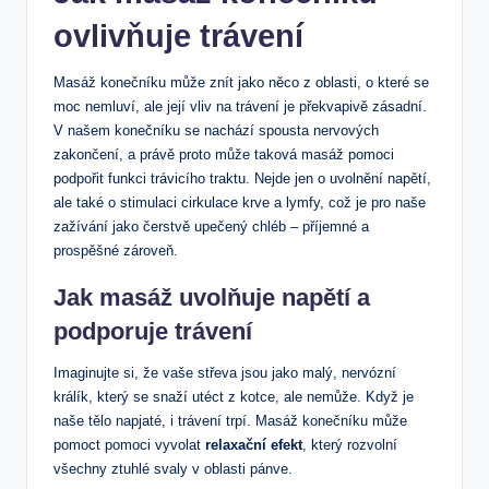
ovlivňuje trávení
Masáž konečníku může znít jako něco z oblasti, o které se
moc nemluví, ale její vliv na trávení je překvapivě zásadní.
V našem konečníku se nachází spousta nervových
zakončení, a právě proto může taková masáž pomoci
podpořit funkci trávicího traktu. Nejde jen o uvolnění napětí,
ale také o stimulaci cirkulace krve a lymfy, což je pro naše
zažívání jako čerstvě upečený chléb – příjemné a
prospěšné zároveň.
Jak masáž uvolňuje napětí a
podporuje trávení
Imaginujte si, že vaše střeva jsou jako malý, nervózní
králík, který se snaží utéct z kotce, ale nemůže. Když je
naše tělo napjaté, i trávení trpí. Masáž konečníku může
pomoct pomoci vyvolat
relaxační efekt
, který rozvolní
všechny ztuhlé svaly v oblasti pánve.