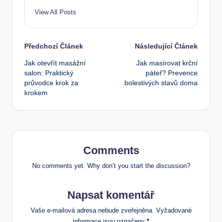
View All Posts
Post
Předchozí Článek
Následující Článek
Jak otevřít masážní
Jak masírovat krční
navigation
salon: Praktický
páteř? Prevence
průvodce krok za
bolestivých stavů doma
krokem
Comments
No comments yet. Why don’t you start the discussion?
Napsat komentář
Vaše e-mailová adresa nebude zveřejněna.
Vyžadované
informace jsou označeny
*