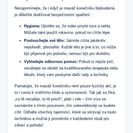
Nezapomínejte, že i když je masáž konečníku blahodárná,
je důležité dodržovat bezpečnostní opatření:
Hygiena:
Ujistěte se, že máte umyté ruce a nehty.
Můžete také použít rukavice, pokud se cítíte lépe.
Poslouchejte své tělo:
Jakmile cítíte jakékoliv
nepohodlí, přestaňte. Každé tělo je jiné a to, co může
být příjemné pro jednoho, nemusí být pro druhého.
Vyhledejte odbornou pomoc:
Pokud si nejste jistí,
neváhejte se obrátit na kvalifikovaného terapeuta nebo
lékaře, který vám poskytne další rady a techniky.
Pamatujte, že masáž konečníku není pouze fyzický akt; je
to i cesta k vnitřnímu klidu a vyrovnanosti. Tak jak se říká,
„co tě nezabije, to tě posílí“, platí i zde – čím více se
seznámíte s tímto procesem, tím sebevědoměji se budete
cítit. Odhalte všechny tajemství, které se skrývají za touto
technikou a možná ji proměníte v každodenní rituál pro
zdraví a pohodu!