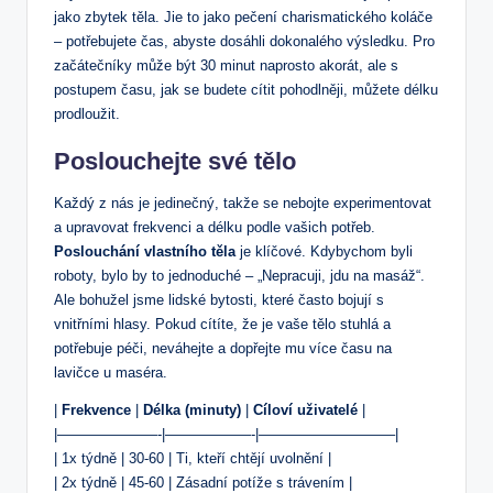
jako zbytek těla. Jie to jako pečení charismatického koláče
– potřebujete čas, abyste dosáhli dokonalého výsledku. Pro
začátečníky může být 30 minut naprosto akorát, ale s
postupem času, jak se budete cítit pohodlněji, můžete délku
prodloužit.
Poslouchejte své tělo
Každý z nás je jedinečný, takže se nebojte experimentovat
a upravovat frekvenci a délku podle vašich potřeb.
Poslouchání vlastního těla
je klíčové. Kdybychom byli
roboty, bylo by to jednoduché – „Nepracuji, jdu na masáž“.
Ale bohužel jsme lidské bytosti, které často bojují s
vnitřními hlasy. Pokud cítíte, že je vaše tělo stuhlá a
potřebuje péči, neváhejte a dopřejte mu více času na
lavičce u maséra.
|
Frekvence
|
Délka (minuty)
|
Cíloví uživatelé
|
|———————-|——————-|—————————–|
| 1x týdně | 30-60 | Ti, kteří chtějí uvolnění |
| 2x týdně | 45-60 | Zásadní potíže s trávením |