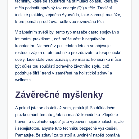
techniky, které se soustředí na stimulaci oblasti, která by
měla podpořit správný tok energie (Qi) v těle. Tradiční
indické praktiky, zejména Ayurvéda, také zahrnují masáže,
které pomáhají udržovat celkovou rovnováhu těla.
V západním světě byl tento typ masáže často spojován s
intimními praktikami, což může vést k negativním
konotacím. Nicméně v posledních letech se objevuje
rostoucí zájem o tuto techniku pro zdravotní a terapeutické
účely. Lidé stále více uznávají, že masáž konečníku může
být důležitou součástí zdravého životního stylu, což
podtrhuje širší trend v zaměření na holistické zdraví a
wellness.
Závěrečné myšlenky
A pokud jste se dostali až sem, gratuluji! Po důkladném
prozkoumání tématu „Jak na masáž konečníku: Zlepšete
trávení a uvolněte napětí“ jste vybaveni nejen znalostmi, ale
i sebejistotou, abyste tuto techniku bezpečně vyzkoušeli.
Pamatujte, že zdraví za to stojí a uvolnění napětí pomáhá