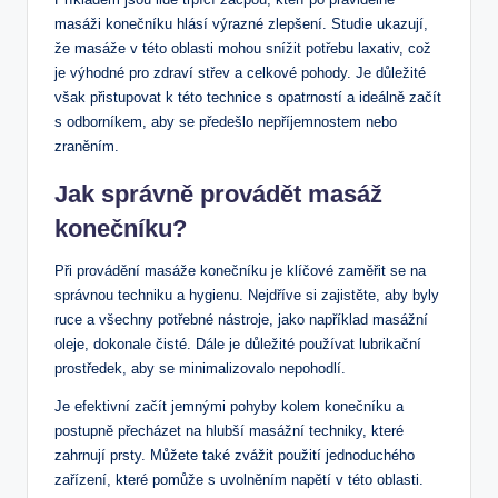
masáži konečníku hlásí výrazné zlepšení. Studie ukazují,
že masáže v této oblasti mohou snížit potřebu laxativ, což
je výhodné pro zdraví střev a celkové pohody. Je důležité
však přistupovat k této technice s opatrností a ideálně začít
s odborníkem, aby se předešlo nepříjemnostem nebo
zraněním.
Jak správně provádět masáž
konečníku?
Při provádění masáže konečníku je klíčové zaměřit se na
správnou techniku a hygienu. Nejdříve si zajistěte, aby byly
ruce a všechny potřebné nástroje, jako například masážní
oleje, dokonale čisté. Dále je důležité používat lubrikační
prostředek, aby se minimalizovalo nepohodlí.
Je efektivní začít jemnými pohyby kolem konečníku a
postupně přecházet na hlubší masážní techniky, které
zahrnují prsty. Můžete také zvážit použití jednoduchého
zařízení, které pomůže s uvolněním napětí v této oblasti.