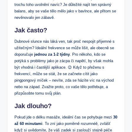
trochu toho uvolnění navíc? Je důležité najít ten správný
balans, aby se vaše tělo mělo jako v bavlnce, ale přitom se
nevěnovalo jen zábavě.
Jak často?
Dubnové slunce nás láká ven, tak proč nespojit příjemné s
užitečným? Ideální frekvence se může lišit, ale obecně se
doporučuje
jednou za 1-2 týdny
. Pro někoho, kdo se
potýká s problémy jako je zácpa či napětí, by však mohla
být vhodná i častější aplikace. 😉 Když to přeženu s
frekvencí, může se stát, že se začnete cítit jako
pingpongový míček – nevíte, zda se házíte víc na východ
nebo na západ. Zvažte proto, co vaše tělo potřebuje, a
přizpůsobte tomu svůj plán.
Jak dlouho?
Pokud jde o délku masáže, ideální čas se pohybuje mezi
30
až 60 minutami
. To zní jako poměrně rozumnéě, zvlášť
když si uvědomíte, že váš zadek si zaslouží stejně péče