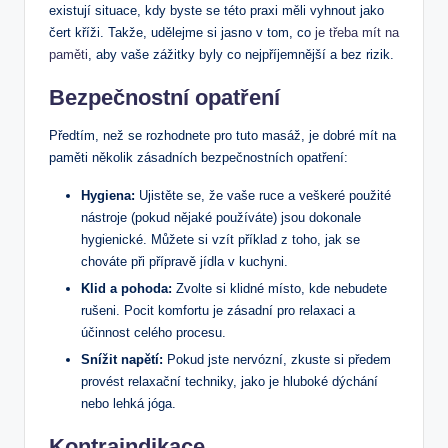
existují situace, kdy byste se této praxi měli vyhnout jako
čert kříži. Takže, udělejme si jasno v tom, co
je třeba mít na
paměti
, aby vaše zážitky byly co nejpříjemnější a bez rizik.
Bezpečnostní opatření
Předtím, než se rozhodnete pro tuto masáž, je dobré mít na
paměti několik zásadních bezpečnostních opatření:
Hygiena:
Ujistěte se, že vaše ruce a veškeré použité
nástroje (pokud nějaké používáte) jsou dokonale
hygienické. Můžete si vzít příklad z toho, jak se
chováte při přípravě jídla v kuchyni.
Klid a pohoda:
Zvolte si klidné místo, kde nebudete
rušeni. Pocit komfortu je zásadní pro relaxaci a
účinnost celého procesu.
Snížit napětí:
Pokud jste nervózní, zkuste si předem
provést relaxační techniky, jako je hluboké dýchání
nebo lehká jóga.
Kontraindikace