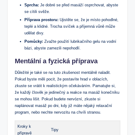
Sprcha:
Je dobré se před masáží osprchovat, abyste
se cítili svěže.
Příprava prostoru:
Ujistěte se, že je místo pohodlné,
teplé a klidné. Trocha svíček a příjemná vůně může
udělat divy.
Pomůcky:
Zvažte použití lubrikačního gelu na vodní
bázi, abyste zamezili nepohodlí.
Mentální a fyzická příprava
Důležité je také se na tuto zkušenost mentálně naladit.
Pokud byste měli pocit, že postavíte hrad v oblacích,
zkuste se vrátit k realistickým očekáváním. Pamatujte si,
že každý člověk je jedinečný a reakce na masáž konečníku
se mohou lišit. Pokud budete nervózní, zkuste si
naplánovat masáž po dni, kdy již máte nějaký relaxační
program, nebo nechte nervozitu na chvíli stranou.
Kroky k
Tipy
přípravě