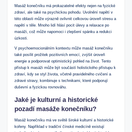
Masáž konečníku má prokazatelné efekty nejen na fyzické
zdraví, ale také na psychickou pohodu. Uvolnění napětí v
této oblasti může výrazně ovlivnit celkovou úroveň stresu a
napětí v těle. Mnoho lidí hlásí pocit úlevy a relaxace po
masáži, což může napomoci i zlepšení spánku a redukci
úzkosti.
V psychoemocionálním kontextu může masáž konečníku
také posílit prožitek pozitivních emocí, zvýšit úroveň
energie a podporovat optimistický pohled na život. Tento
přístup k masáži může být součástí holistického přístupu k
zdraví, kdy se styl života, včetně pravidelného cvičení a
zdravé stravy, kombinuje s technikami, které podporují
duševní a fyzickou rovnováhu.
Jaké je kulturní a historické
pozadí masáže konečníku?
Masáž konečníku má ve světě široké kulturní a historické
kořeny. Například v tradiční čínské medicíně existují