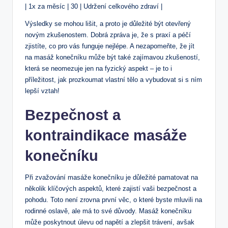
| 1x za měsíc | 30 | Udržení celkového zdraví |
Výsledky se mohou lišit, a proto je důležité být otevřený
novým zkušenostem. Dobrá zpráva je, že s praxí a péčí
zjistíte, co pro vás funguje nejlépe. A nezapomeňte, že jít
na masáž konečníku může být také zajímavou zkušeností,
která se neomezuje jen na fyzický aspekt – je to i
příležitost, jak prozkoumat vlastní tělo a vybudovat si s ním
lepší vztah!
Bezpečnost a
kontraindikace masáže
konečníku
Při zvažování masáže konečníku je důležité pamatovat na
několik klíčových aspektů, které zajistí vaši bezpečnost a
pohodu. Toto není zrovna první věc, o které byste mluvili na
rodinné oslavě, ale má to své důvody. Masáž konečníku
může poskytnout úlevu od napětí a zlepšit trávení, avšak