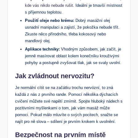
kde vás nikdo nebude rušit
. Ideální je tmavší místnost
s příjemnou teplotou.
Použití oleje nebo krému:
Dobrý masážní olej
usnadní manipulaci a zajistí, že pokožka nebude třít.
Zkuste něco přírodního, třeba kokosový nebo
mandlový olej.
Aplikace techniky:
Vhodným způsobem, jak začít, je
jemně masírovat oblast kolem konečníku krouživými
pohyby a postupně zvyšovat tlak, jak se svaly uvolní.
Jak zvládnout nervozitu?
Je normální cítit se na začátku trochu nervózní, to zná
každá z nás z prvního rande. Pomocí několika dýchacích
cvičení můžete své napětí zmírnit. Spojte hluboký nádech s
pozitivními myšlenkami o tom, jak vám masáž může
pomoci. Pokud málo mluvíte o svých pocitech, snažte se
najít pro ně slova – sdílení je prvním krokem k uvolnění.
Bezpečnost na prvním místě