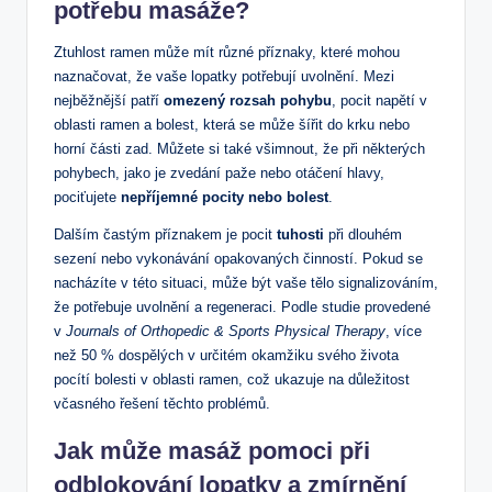
potřebu masáže?
Ztuhlost ramen může mít různé příznaky, které mohou
naznačovat, že vaše lopatky potřebují uvolnění. Mezi
nejběžnější patří
omezený rozsah pohybu
, pocit napětí v
oblasti ramen a bolest, která se může šířit do krku nebo
horní části zad. Můžete si také všimnout, že při některých
pohybech, jako je zvedání paže nebo otáčení hlavy,
pociťujete
nepříjemné pocity nebo bolest
.
Dalším častým příznakem je pocit
tuhosti
při dlouhém
sezení nebo vykonávání opakovaných činností. Pokud se
nacházíte v této situaci, může být vaše tělo signalizováním,
že potřebuje uvolnění a regeneraci. Podle studie provedené
v
Journals of Orthopedic & Sports Physical Therapy
, více
než 50 % dospělých v určitém okamžiku svého života
pocítí bolesti v oblasti ramen, což ukazuje na důležitost
včasného řešení těchto problémů.
Jak může masáž pomoci při
odblokování lopatky a zmírnění