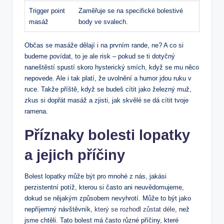
Trigger point
Zaměřuje se na specifické bolestivé
masáž
body ve svalech.
Občas se masáže dělají i na prvním rande, ne? A co si
budeme povídat, to je ale risk – pokud se ti dotyčný
naneštěstí spustí skoro hysterický smích, když se mu něco
nepovede. Ale i tak platí, že uvolnění a humor jdou ruku v
ruce. Takže příště, když se budeš cítit jako železný muž,
zkus si dopřát masáž a zjisti, jak skvělé se dá cítit tvoje
ramena.
Příznaky bolesti lopatky
a jejich příčiny
Bolest lopatky může být pro mnohé z nás, jakási
perzistentní potíž, kterou si často ani neuvědomujeme,
dokud se nějakým způsobem nevyhrotí. Může to být jako
nepříjemný návštěvník,
který se rozhodl zůstat déle
, než
jsme chtěli. Tato bolest má často různé příčiny, které