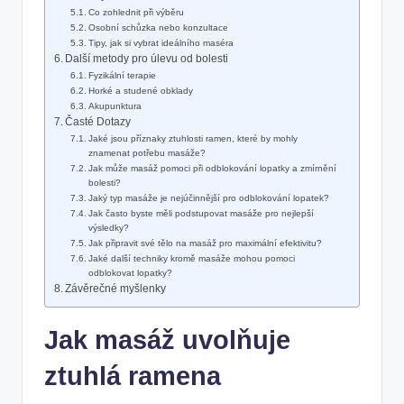
Co zohlednit při výběru
Osobní schůzka nebo konzultace
Tipy, jak si vybrat ideálního maséra
Další metody pro úlevu od bolesti
Fyzikální terapie
Horké a studené obklady
Akupunktura
Časté Dotazy
Jaké jsou příznaky ztuhlosti ramen, které by mohly
znamenat potřebu masáže?
Jak může masáž pomoci při odblokování lopatky a zmírnění
bolesti?
Jaký typ masáže je nejúčinnější pro odblokování lopatek?
Jak často byste měli podstupovat masáže pro nejlepší
výsledky?
Jak připravit své tělo na masáž pro maximální efektivitu?
Jaké další techniky kromě masáže mohou pomoci
odblokovat lopatky?
Závěrečné myšlenky
Jak masáž uvolňuje
ztuhlá ramena