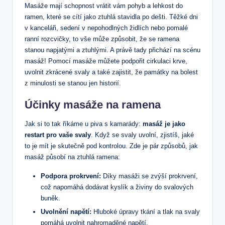
Masáže mají schopnost vrátit vám pohyb a lehkost do
ramen, které se cítí jako ztuhlá stavidla po dešti. Těžké dni
v kanceláři, sedení v nepohodlných židlích nebo pomalé
ranní rozcvičky, to vše může způsobit, že se ramena
stanou napjatými a ztuhlými. A právě tady přichází na scénu
masáž! Pomocí masáže můžete podpořit cirkulaci krve,
uvolnit zkrácené svaly a také zajistit, že památky na bolest
z minulosti se stanou jen historií.
Účinky masáže na ramena
Jak si to tak říkáme u piva s kamarády:
masáž je jako
restart pro vaše svaly
. Když se svaly uvolní, zjistíš, jaké
to je mít je skutečně pod kontrolou. Zde je pár způsobů, jak
masáž působí na ztuhlá ramena:
Podpora prokrvení:
Díky masáži se zvýší prokrvení,
což napomáhá dodávat kyslík a živiny do svalových
buněk.
Uvolnění napětí:
Hluboké úpravy tkání a tlak na svaly
pomáhá uvolnit nahromaděné napětí.