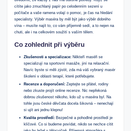
cítíte jako zmuchlaný papír po celodenním sezení u
počítače a vaše ramena volají o pomoc, je čas na hledání
specialisty. Výběr maséra by měl být jako výběr dobrého
vína – musíte najít to, co vám příjemně sedí, a to nejen na
chuti, ale i na celkovém soužití s vaším tělem.
Co zohlednit při výběru
Zkušenosti a specializace:
Někteří maséři se
specializují na sportovní masáže, jiní na relaxační.
Navíc byste si měli zjistit, zda má váš vybraný masér
školení v oblasti terapií, které potřebujete.
Recenze a doporučení:
Zeptejte se přátel, rodiny
nebo zkuste projít online recenze. Nic nepřekoná
dobrou zkušenost někoho, kdo už u maséra byl. Na
tohle jsou české děvčata docela šikovná – nenechají
si ujít ani jednu klepnu!
Kvalita prostředí:
Bezpečné a pohodlné prostředí je
klíčové. Co si budeme povídat, nikdo se nechce cítit
jako by ležel v tělocvičně. Příjemná atmosféra s