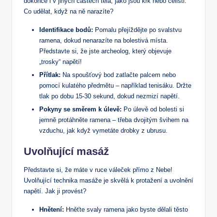
dokonce i v jiných částech těla, jako jsou krk nebo čelisti.
Co udělat, když na ně narazíte?
Identifikace bodů:
Pomalu přejíždějte po svalstvu
ramena, dokud nenarazíte na bolestivá místa.
Představte si, že jste archeolog, který objevuje
„trosky“ napětí!
Přítlak:
Na spoušťový bod zatlačte palcem nebo
pomocí kulatého předmětu – například tenisáku. Držte
tlak po dobu 15-30 sekund, dokud nezmizí napětí.
Pokyny se směrem k úlevě:
Po úlevě od bolesti si
jemně protáhněte ramena – třeba dvojitým švihem na
vzduchu, jak když vymetáte drobky z ubrusu.
Uvolňující masáž
Představte si, že máte v ruce váleček přímo z Nebe!
Uvolňující technika masáže je skvělá k protažení a uvolnění
napětí. Jak ji provést?
Hnětení:
Hněťte svaly ramena jako byste dělali těsto