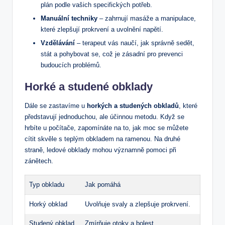
plán podle vašich specifických potřeb.
Manuální techniky
– zahrnují masáže a manipulace,
které zlepšují prokrvení a uvolnění napětí.
Vzdělávání
– terapeut vás naučí, jak správně sedět,
stát a pohybovat se, což je zásadní pro prevenci
budoucích problémů.
Horké a studené obklady
Dále se zastavíme u
horkých a studených obkladů
, které
představují jednoduchou, ale účinnou metodu. Když se
hrbíte u počítače, zapomínáte na to, jak moc se můžete
cítit skvěle s teplým obkladem na ramenou. Na druhé
straně, ledové obklady mohou významně pomoci při
zánětech.
Typ obkladu
Jak pomáhá
Horký obklad
Uvolňuje svaly a zlepšuje prokrvení.
Studený obklad
Zmírňuje otoky a bolest.