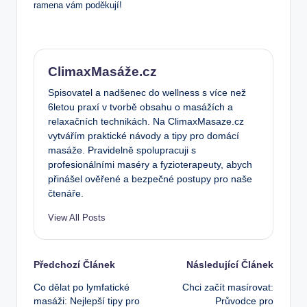
ramena vám poděkují!
ClimaxMasáže.cz
Spisovatel a nadšenec do wellness s více než
6letou praxí v tvorbě obsahu o masážích a
relaxačních technikách. Na ClimaxMasaze.cz
vytvářím praktické návody a tipy pro domácí
masáže. Pravidelně spolupracuji s
profesionálními maséry a fyzioterapeuty, abych
přinášel ověřené a bezpečné postupy pro naše
čtenáře.
View All Posts
Post
Předchozí Článek
Následující Článek
Co dělat po lymfatické
Chci začít masírovat:
navigation
masáži: Nejlepší tipy pro
Průvodce pro