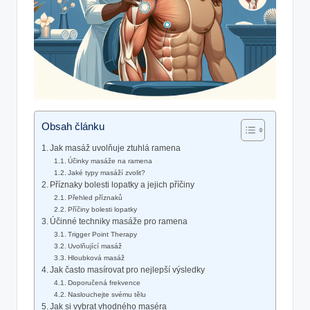
Obsah článku
Jak masáž uvolňuje ztuhlá ramena
Účinky masáže na ramena
Jaké typy masáží zvolit?
Příznaky bolesti lopatky a jejich příčiny
Přehled příznaků
Příčiny bolesti lopatky
Účinné techniky masáže pro ramena
Trigger Point Therapy
Uvolňující masáž
Hloubková masáž
Jak často masírovat pro nejlepší výsledky
Doporučená frekvence
Naslouchejte svému tělu
Jak si vybrat vhodného maséra