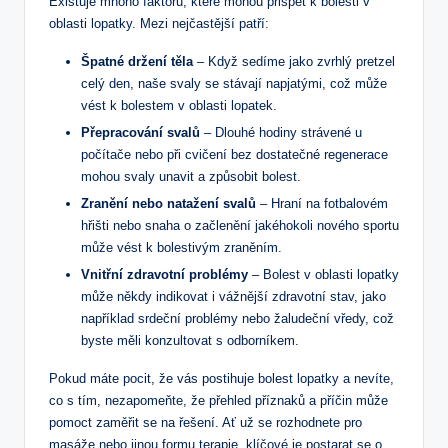
Existuje mnoho faktorů, které mohou přispět k bolesti v
oblasti lopatky. Mezi nejčastější patří:
Špatné držení těla
– Když sedíme jako zvrhlý pretzel
celý den, naše svaly se stávají napjatými, což může
vést k bolestem v oblasti lopatek.
Přepracování svalů
– Dlouhé hodiny strávené u
počítače nebo při cvičení bez dostatečné regenerace
mohou svaly unavit a způsobit bolest.
Zranění nebo natažení svalů
– Hraní na fotbalovém
hřišti nebo snaha o začlenění jakéhokoli nového sportu
může vést k bolestivým zraněním.
Vnitřní zdravotní problémy
– Bolest v oblasti lopatky
může někdy indikovat i vážnější zdravotní stav, jako
například srdeční problémy nebo žaludeční vředy, což
byste měli konzultovat s odborníkem.
Pokud máte pocit, že vás postihuje bolest lopatky a nevíte,
co s tím, nezapomeňte, že přehled příznaků a příčin může
pomoct zaměřit se na řešení. Ať už se rozhodnete pro
masáže nebo jinou formu terapie, klíčové je postarat se o