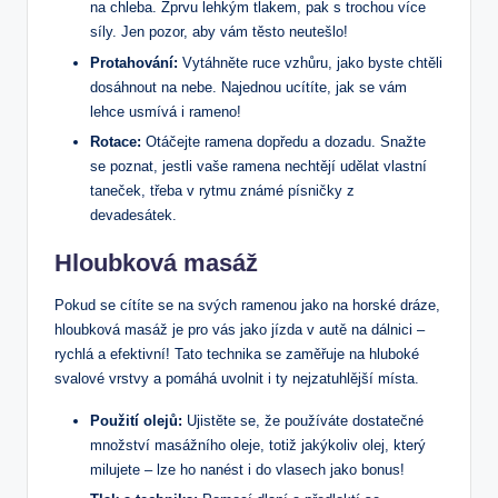
na chleba. Zprvu lehkým tlakem, pak s trochou více
síly. Jen pozor, aby vám těsto neutešlo!
Protahování:
Vytáhněte ruce vzhůru, jako byste chtěli
dosáhnout na nebe. Najednou ucítíte, jak se vám
lehce usmívá i rameno!
Rotace:
Otáčejte ramena dopředu a dozadu. Snažte
se poznat, jestli vaše ramena nechtějí udělat vlastní
taneček, třeba v rytmu známé písničky z
devadesátek.
Hloubková masáž
Pokud se cítíte se na svých ramenou jako na horské dráze,
hloubková masáž je pro vás jako jízda v autě na dálnici –
rychlá a efektivní! Tato technika se zaměřuje na hluboké
svalové vrstvy a pomáhá uvolnit i ty nejzatuhlější místa.
Použití olejů:
Ujistěte se, že používáte dostatečné
množství masážního oleje, totiž jakýkoliv olej, který
milujete – lze ho nanést i do vlasech jako bonus!