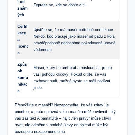
í od
Zeptejte se, kde se dobře cítili.
znám
ých
Certifi
Ujistěte se, že má masér potřebné certifikace.
kace
Někdo, kdo pracuje jako masér od pádu z kola,
a
pravděpodobně nedosáhne požadované úrovně
licenc
vědomostí.
e
Způs
Masér, který se umí ptát a naslouchat, je pro
ob
vaši pohodu klíčový. Pokud cítíte, že vás
komu
rozhovor nudí, možná byste se měli podívat
nikac
jinde.
e
Přemýšlíte o masáži? Nezapomeňte, že váš zdraví je
prioritou, a proto správná volba maséra může ovlivnit celý
váš zážitek! A pamatujte – najít „ten pravý“ může chvíli
trvat, ale odměna v podobě úlevy od bolesti může být
bezesporu nezapomenutelná.