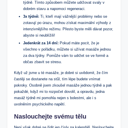
týdně. Tímto způsobem můžete udržovat svaly v
dobrém stavu a napomoci regeneraci.
3x týdně:
Ti, kteří mají vážnější problémy nebo se
zotavují po úrazu, mohou získat maximální výhody z
intenzivnějšího režimu. Přesto byste měli dávat pozor,
abyste si neublížili!
Jedenkrát za 14 dní:
Pokud máte pocit, že je
všechno v pořádku, můžete si užívat masáže jednou
za dva týdny. Pomůže vám to udržet se ve formě a
občas zbavit se stresu.
Když už jsme u té masáže, je dobré si uvědomit, že čím
častěji se dostanete na stůl, tím lépe budete vnímat
pokroky. Osobně jsem zkoušel masáže jednou týdně a pak
pokaždé, když mi to rozpočet dovolil, a opravdu, jedna
masáž týdně mi pomohla nejen s bolestmi, ale i s
uvolněním psychického napětí.
Naslouchejte svému tělu
Není však dobré se řídit jen čísly na kalendáři. Naslouchejte