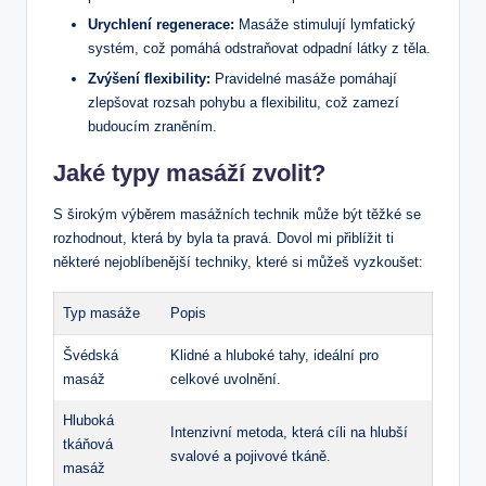
Urychlení regenerace:
Masáže stimulují lymfatický
systém, což pomáhá odstraňovat odpadní látky z těla.
Zvýšení flexibility:
Pravidelné masáže pomáhají
zlepšovat rozsah pohybu a flexibilitu, což zamezí
budoucím zraněním.
Jaké typy masáží zvolit?
S širokým výběrem masážních technik může být těžké se
rozhodnout, která by byla ta pravá. Dovol mi přiblížit ti
některé nejoblíbenější techniky, které si můžeš vyzkoušet:
Typ masáže
Popis
Švédská
Klidné a hluboké tahy, ideální pro
masáž
celkové uvolnění.
Hluboká
Intenzivní metoda, která cíli na hlubší
tkáňová
svalové a pojivové tkáně.
masáž