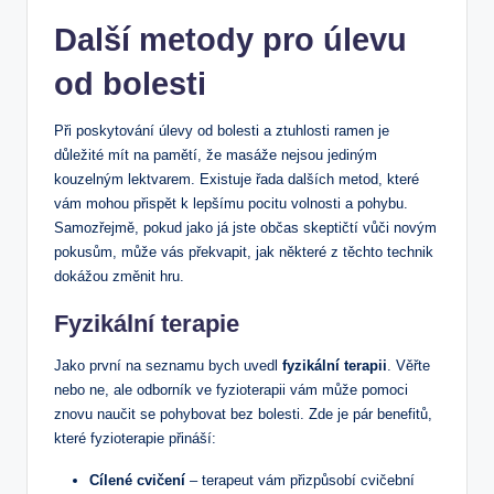
Další metody pro úlevu
od bolesti
Při poskytování úlevy od bolesti a ztuhlosti ramen je
důležité mít na pamětí, že masáže nejsou jediným
kouzelným lektvarem. Existuje řada dalších metod, které
vám mohou přispět k lepšímu pocitu volnosti a pohybu.
Samozřejmě, pokud jako já jste občas skeptičtí vůči novým
pokusům, může vás překvapit, jak některé z těchto technik
dokážou změnit hru.
Fyzikální terapie
Jako první na seznamu bych uvedl
fyzikální terapii
. Věřte
nebo ne, ale odborník ve fyzioterapii vám může pomoci
znovu naučit se pohybovat bez bolesti. Zde je pár benefitů,
které fyzioterapie přináší:
Cílené cvičení
– terapeut vám přizpůsobí cvičební