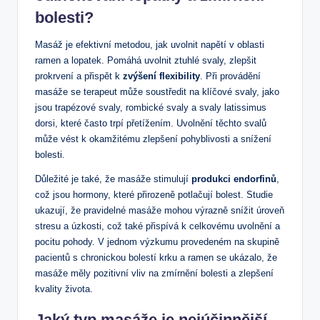
bolesti?
Masáž je efektivní metodou, jak uvolnit napětí v oblasti
ramen a lopatek. Pomáhá uvolnit ztuhlé svaly, zlepšit
prokrvení a přispět k
zvýšení flexibility
. Při provádění
masáže se terapeut může soustředit na klíčové svaly, jako
jsou trapézové svaly, rombické svaly a svaly latissimus
dorsi, které často trpí přetížením. Uvolnění těchto svalů
může vést k okamžitému zlepšení pohyblivosti a snížení
bolesti.
Důležité je také, že masáže stimulují
produkci endorfinů
,
což jsou hormony, které přirozeně potlačují bolest. Studie
ukazují, že pravidelné masáže mohou výrazně snížit úroveň
stresu a úzkosti, což také přispívá k celkovému uvolnění a
pocitu pohody. V jednom výzkumu provedeném na skupině
pacientů s chronickou bolestí krku a ramen se ukázalo, že
masáže měly pozitivní vliv na zmírnění bolesti a zlepšení
kvality života.
Jaký typ masáže je nejúčinnější