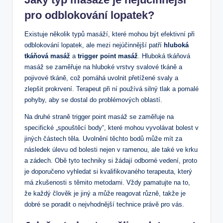
pro odblokování lopatek?
Existuje několik typů masáží, které mohou být efektivní při
odblokování lopatek, ale mezi nejúčinnější patří
hluboká
tkáňová masáž
a
trigger point masáž
. Hluboká tkáňová
masáž se zaměřuje na hluboké vrstvy svalové tkáně a
pojivové tkáně, což pomáhá uvolnit přetížené svaly a
zlepšit prokrvení. Terapeut při ní používá silný tlak a pomalé
pohyby, aby se dostal do problémových oblastí.
Na druhé straně trigger point masáž se zaměřuje na
specifické „spouštěcí body“, které mohou vyvolávat bolest v
jiných částech těla. Uvolnění těchto bodů může mít za
následek úlevu od bolesti nejen v ramenou, ale také ve krku
a zádech. Obě tyto techniky si žádají odborné vedení, proto
je doporučeno vyhledat si kvalifikovaného terapeuta, který
má zkušenosti s těmito metodami. Vždy pamatujte na to,
že každý člověk je jiný a může reagovat různě, takže je
dobré se poradit o nejvhodnější technice právě pro vás.