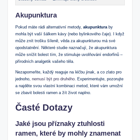
Akupunktura
Pokud máte rádi alternativní metody,
akupunktura
by
mohla být vaší šálkem kávy (nebo bylinkového čaje). I když
může znít trošku šíleně, věda za akupunkturou má své
opodstatnění. Některé studie naznačují, že akupunktura
může snížit bolest tím, že stimuluje uvolňování endorfinů –
přírodních analgetik vašeho těla.
Nezapomeňte, každý reaguje na léčbu jinak, a co zlato pro
jednoho,
nemusí být pro druhého
. Experimentujte, pozorujte
a najděte svou vlastní kombinaci metod, které vám umožní
se zbavit bolesti ramen a žít život naplno.
Časté Dotazy
Jaké jsou příznaky ztuhlosti
ramen, které by mohly znamenat