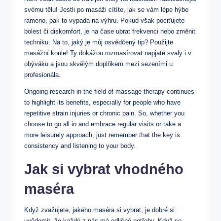
svému tělu! Jestli po masáži cítíte, jak se vám lépe hýbe
rameno, pak to vypadá na výhru. Pokud však pociťujete
bolest či diskomfort, je na čase ubrat frekvenci nebo změnit
techniku. Na to, jaký je můj osvědčený tip? Použijte
masážní koule! Ty dokážou rozmasírovat napjaté svaly i v
obýváku a jsou skvělým doplňkem mezi sezeními u
profesionála.
Ongoing research in the field of massage therapy continues
to highlight its benefits, especially for people who have
repetitive strain injuries or chronic pain. So, whether you
choose to go all in and embrace regular visits or take a
more leisurely approach, just remember that the key is
consistency and listening to your body.
Jak si vybrat vhodného
maséra
Když zvažujete, jakého maséra si vybrat, je dobré si
uvědomit, že každý z nás má odlišné potřeby. Když se