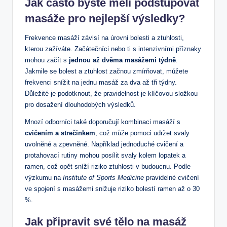
Jak často byste měli podstupovat
masáže pro nejlepší výsledky?
Frekvence masáží závisí na úrovni bolesti a ztuhlosti,
kterou zažíváte. Začátečníci nebo ti s intenzivními příznaky
mohou začít s
jednou až dvěma masážemi týdně
.
Jakmile se bolest a ztuhlost začnou zmírňovat, můžete
frekvenci snížit na jednu masáž za dva až tři týdny.
Důležité je podotknout, že pravidelnost je klíčovou složkou
pro dosažení dlouhodobých výsledků.
Mnozí odborníci také doporučují kombinaci masáží s
cvičením a strečinkem
, což může pomoci udržet svaly
uvolněné a zpevněné. Například jednoduché cvičení a
protahovací rutiny mohou posílit svaly kolem lopatek a
ramen, což opět sníží riziko ztuhlosti v budoucnu. Podle
výzkumu na
Institute of Sports Medicine
pravidelné cvičení
ve spojení s masážemi snižuje riziko bolestí ramen až o 30
%.
Jak připravit své tělo na masáž