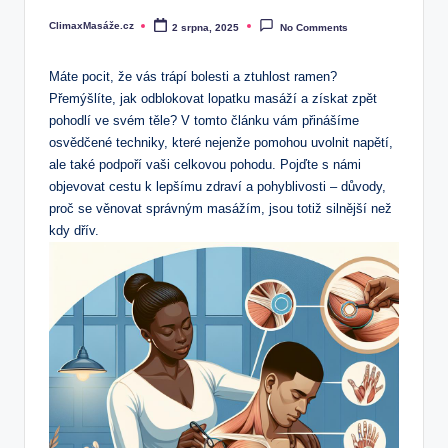
ClimaxMasáže.cz
2 srpna, 2025
No Comments
Posted
by
Máte pocit, že vás trápí bolesti a ztuhlost ramen?
Přemýšlíte, jak odblokovat lopatku masáží a získat zpět
pohodlí ve svém těle? V tomto článku vám přinášíme
osvědčené techniky, které nejenže pomohou uvolnit napětí,
ale také podpoří vaši celkovou pohodu. Pojďte s námi
objevovat cestu k lepšímu zdraví a pohyblivosti – důvody,
proč se věnovat správným masážím, jsou totiž silnější než
kdy dřív.