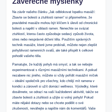
Závěrečné myšlenky
Na závěr našeho článku „Jak odblokovat lopatku masáží:
Zbavte se bolesti a ztuhlosti ramen“ si připomeňme, že
pravidelné masáže mohou být klíčem k úlevě od chronické
bolesti a napětí v oblasti ramen. Nenechte se svázat
ztuhlostí, kterou často způsobuje sedavý způsob života,
stres nebo nesprávné držení těla. Použitím správných
technik masáže, které jsme probírali, můžete nejen zlepšit
pohyblivost ramenních svalů, ale také přispět k celkové
pohodě vašeho těla.
Pamatujte, že každý pohyb má smysl, a tak se nebojte
experimentovat s různými masážními technikami. A pokud
nezabere nic jiného, můžete si vždy pořídit masážní míček
– ideální společník pro všechny, kdo chtějí mít ramena v
kondici a zároveň si užít domácí wellness. Výsledky, které
dosáhnete, se odrazí na vaší každodenní aktivitě, takže se
zbavte bolesti a ztuhlosti a užijte si volný pohyb! Pokud
máte nějaké dotazy nebo se chcete podělit o své
zkušenosti, neváhejte a napište nám do komentářů. Vaše