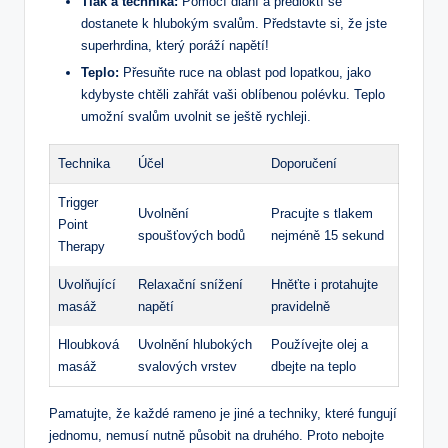
Tlak a technika:
Pomocí dlaní a předloktí se
dostanete k hlubokým svalům. Představte si, že jste
superhrdina, který poráží napětí!
Teplo:
Přesuňte ruce na oblast pod lopatkou, jako
kdybyste chtěli zahřát vaši oblíbenou polévku. Teplo
umožní svalům uvolnit se ještě rychleji.
Technika
Účel
Doporučení
Trigger
Uvolnění
Pracujte s tlakem
Point
spoušťových bodů
nejméně 15 sekund
Therapy
Uvolňující
Relaxační snížení
Hněťte i protahujte
masáž
napětí
pravidelně
Hloubková
Uvolnění hlubokých
Používejte olej a
masáž
svalových vrstev
dbejte na teplo
Pamatujte, že každé rameno je jiné a techniky, které fungují
jednomu, nemusí nutně působit na druhého. Proto nebojte