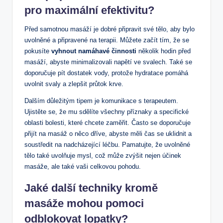
pro maximální efektivitu?
Před samotnou masáží je dobré připravit své tělo, aby bylo
uvolněné a připravené na terapii. Můžete začít tím, že se
pokusíte
vyhnout namáhavé činnosti
několik hodin před
masáží, abyste minimalizovali napětí ve svalech. Také se
doporučuje pít dostatek vody, protože hydratace pomáhá
uvolnit svaly a zlepšit průtok krve.
Dalším důležitým tipem je komunikace s terapeutem.
Ujistěte se, že mu sdělíte všechny příznaky a specifické
oblasti bolesti, které chcete zaměřit. Často se doporučuje
přijít na masáž o něco dříve, abyste měli čas se uklidnit a
soustředit na nadcházející léčbu. Pamatujte, že uvolněné
tělo také uvolňuje mysl, což může zvýšit nejen účinek
masáže, ale také vaši celkovou pohodu.
Jaké další techniky kromě
masáže mohou pomoci
odblokovat lopatky?