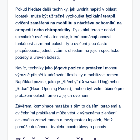
Pokud hledáte další techniky, jak uvolnit napětí v oblasti
lopatek, může být užitečné vyzkoušet
fyzikální terapii
,
cvičení zaměřená na mobilitu
a
návštěvu odborníků na
ortopedii nebo chiropraktiky
. Fyzikální terapie nabízí
specifické cvičení a techniky, které pomáhají obnovit
funkčnost a zmírnit bolest. Tyto cvičení jsou často
přizpůsobena jednotlivcům s ohledem na jejich specifické
potřeby a úroveň bolesti.
Navíc, techniky jako
jógové pozice
a
protažení
mohou
výrazně přispět k udržování flexibility a mobilizaci ramen.
Například pozice, jako je „Střechy“ (Downward Dog) nebo
„Srdce“ (Heart-Opening Poses), mohou být velmi účinné pro
protažení oblasti ramen a jejich uvolnění.
Závěrem, kombinace masáže s těmito dalšími terapiemi a
cvičebními praktikami může vést k výraznému zlepšení
celkového zdraví ramen a meziprostoru lopatek, čímž
pomůže dosáhnout trvalého pocitu úlevy a pohody.