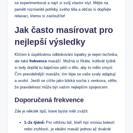
se experimentovat a najít si svůj vlastní styl. Mějte na
paměti rozmanité potřeby svého těla a občas si dopřejte
relaxaci, kterou si zasloužíte!
Jak často masírovat pro
nejlepší výsledky
Klíčem k úspěšnému odblokování lopatky je nejen technika,
ale také
frekvence
masáží. Možná si říkáte, kolikrát týdně
si tedy dopřát tu báječnou péči o tělo, aby to mělo smysl.
Čím pravidelnější masáže, tím lépe se vaše svaly adaptují
a uvolní. Jestli se cítíte jako lidská socha z venkova, věřte,
že pravidelnost může být vaším nejlepším spojencem.
Doporučená frekvence
Zde je několik tipů, které byste měli zvážit:
1–2x týdně:
Pro většinu lidí, kteří trpí mírnou bolestí
nebo ztuhlostí, je ideální masáž jednou až dvakrát