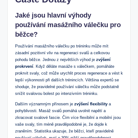
Jaké jsou hlavní výhody
používání masážního válečku pro
běžce?
Používání masážního válečku po tréninku může mít
zásadní pozitivní vliv na regeneraci svalů a celkovou
pohodu běžce. Jednou z největších výhod je
zvýšení
prokrvení
. Když děláte masáže s válečkem, pomáháte
prokrvit svaly, což může urychlit proces regenerace a vést k
lepší výkonnosti při dalších trénincích. Většina expertů se
shoduje, že pravidelné používání válečku může podstatně
snížit svalovou bolest po intenzivním tréninku.
Dalším významným přínosem je
zvýšení flexibility
a
pohyblivosti. Masáž svalů pomáhá uvolnit napětí a
zkracovat svalové fascie. Čím více flexibilní a mobilní jsou
vaše svaly, tím méně pravděpodobné je, že dojde k
zraněním. Statistika ukazuje, že běžci, kteří pravidelně
používají váleček, mají o 30% nižší pravděpodobnost