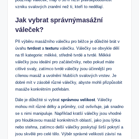
vzniku svalových zranění než ti, kteří to nedělají.
Jak vybrat správnýmasážní
váleček?
Při výběru masážního válečku pro běžce je důležité brát v
úvahu
tvrdost
a
texturu
válečku. Válečky se obvykle dělí
na tři kategorie: měkké, středně tvrdé a tvrdé. Měkké
válečky jsou ideální pro začátečníky, nebo pokud máte
citlivé svaly, zatímco tvrdé válečky jsou účinnější pro
cílenou masáž a uvolnění hlubších svalových vrstev. Je
dobré mít v zásobě různé válečky, abyste mohli přizpůsobit
masáže konkrétním potřebám.
Dále je důležité si vybrat
správnou velikost
. Válečky
mohou mít různé délky a průměry, což ovlivňuje, jak snadno
se s nimi manipuluje. Například kratší válečky jsou vhodné
pro hloubkovou masáž konkrétních oblastí, jako jsou lýtka
nebo stehna, zatímco delší válečky poskytují širší pokrytí a
jsou skvělé pro celé tělo. Výběr správné velikosti závisí na