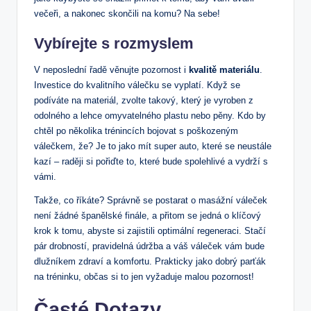
večeři, a nakonec skončili na komu? Na sebe!
Vybírejte s rozmyslem
V neposlední řadě věnujte pozornost i
kvalitě materiálu
.
Investice do kvalitního válečku se vyplatí. Když se
podíváte na materiál, zvolte takový, který je vyroben z
odolného a lehce omyvatelného plastu nebo pěny. Kdo by
chtěl po několika trénincích bojovat s poškozeným
válečkem, že? Je to jako mít super auto, které se neustále
kazí – raději si pořiďte to, které bude spolehlivé a vydrží s
vámi.
Takže, co říkáte? Správně se postarat o masážní váleček
není žádné španělské finále, a přitom se jedná o klíčový
krok k tomu, abyste si zajistili optimální regeneraci. Stačí
pár drobností, pravidelná údržba a váš váleček vám bude
dlužníkem zdraví a komfortu. Prakticky jako dobrý parťák
na tréninku, občas si to jen vyžaduje malou pozornost!
Časté Dotazy