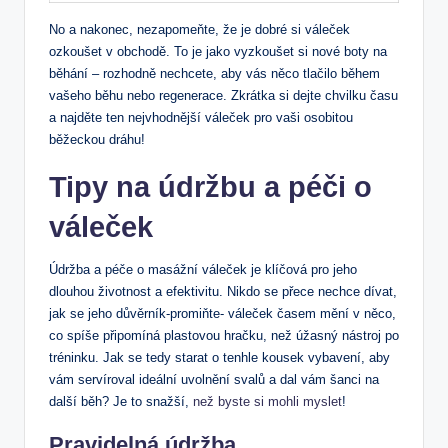
No a nakonec, nezapomeňte, že je dobré si váleček
ozkoušet v obchodě. To je jako vyzkoušet si nové boty na
běhání – rozhodně nechcete, aby vás něco tlačilo během
vašeho běhu nebo regenerace. Zkrátka si dejte chvilku času
a najděte ten nejvhodnější váleček pro vaši osobitou
běžeckou dráhu!
Tipy na údržbu a péči o
váleček
Údržba a péče o masážní váleček je klíčová pro jeho
dlouhou životnost a efektivitu. Nikdo se přece nechce dívat,
jak se jeho důvěrník-promiňte- váleček časem mění v něco,
co spíše připomíná plastovou hračku, než úžasný nástroj po
tréninku. Jak se tedy starat o tenhle kousek vybavení, aby
vám servíroval ideální uvolnění svalů a dal vám šanci na
další běh? Je to snažší,
než byste si mohli myslet
!
Pravidelná údržba