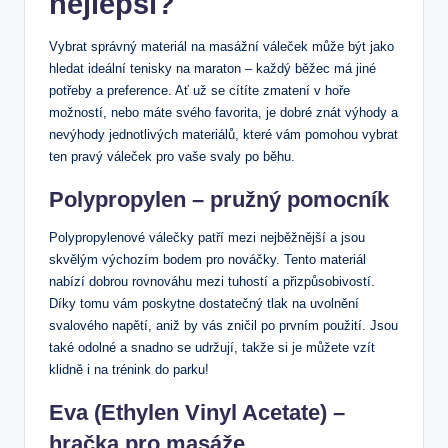
nejlepší?
Vybrat správný materiál na masážní váleček může být jako
hledat ideální tenisky na maraton – každý běžec má jiné
potřeby a preference. Ať už se cítíte zmatení v hoře
možností, nebo máte svého favorita, je dobré znát výhody a
nevýhody jednotlivých materiálů, které vám pomohou vybrat
ten pravý váleček pro vaše svaly po běhu.
Polypropylen – pružný pomocník
Polypropylenové válečky patří mezi nejběžnější a jsou
skvělým výchozím bodem pro nováčky. Tento materiál
nabízí dobrou rovnováhu mezi tuhostí a přizpůsobivostí.
Díky tomu vám poskytne dostatečný tlak na uvolnění
svalového napětí, aniž by vás zničil po prvním použití. Jsou
také odolné a snadno se udržují, takže si je můžete vzít
klidně i na trénink do parku!
Eva (Ethylen Vinyl Acetate) –
hračka pro masáže