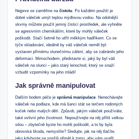
Nejprve se zaměřme na
čistotu
. Po každém použití je
dobré váleček umýt teplou mýdlovou vodou. Na odolnější
skvrny můžete použít jemný čisticí prostředek, ale vyhněte
se agresivním chemikáliím, které by mohly váleček
poškodit. Stačí šetrně ho utřít měkkým hadříkem. Co se
týče skladování, ideálně by váš váleček neměl být
vystaven přímému slunečnímu záření, aby se zabránilo jeho
deformaci. Mimochodem, představte si, jaký by byl váš
váleček na slunci – jako starý lenochod, který se snaží
vzbudit vzpomínky na jeho mládí!
Jak správně manipulovat
Dalším bodem péče je
správná manipulace
. Nenechávejte
váleček na podlaze, kde má šanci stát se terčem rodinných
koček nebo malých dětí. Způsob, jakým váleček používáte,
také ovlivní jeho životnost. Nepoužívejte na něj příliš velkou
silou – zbytečně byste ho mohli poškodit, a to by byla
obrovská škoda, nemyslíte? Sledujte, jak na něj tlačíte,
jako kdybyste se snažili přimět k tomu, aby vám uvařil