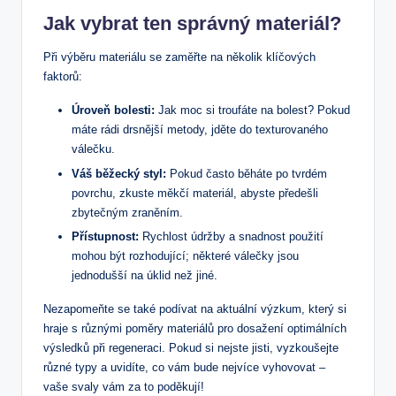
Jak vybrat ten správný materiál?
Při výběru materiálu se zaměřte na několik klíčových
faktorů:
Úroveň bolesti:
Jak moc si troufáte na bolest? Pokud
máte rádi drsnější metody, jděte do texturovaného
válečku.
Váš běžecký styl:
Pokud často běháte po tvrdém
povrchu, zkuste měkčí materiál, abyste předešli
zbytečným zraněním.
Přístupnost:
Rychlost údržby a snadnost použití
mohou být rozhodující; některé válečky jsou
jednodušší na úklid než jiné.
Nezapomeňte se také podívat na aktuální výzkum, který si
hraje s různými poměry materiálů pro dosažení optimálních
výsledků při regeneraci. Pokud si nejste jisti, vyzkoušejte
různé typy a uvidíte, co vám bude nejvíce vyhovovat –
vaše svaly vám za to poděkují!