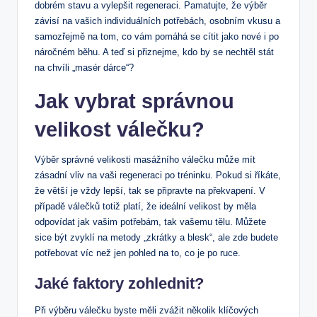
dobrém stavu a vylepšit regeneraci. Pamatujte, že výběr
závisí na vašich individuálních potřebách, osobním vkusu a
samozřejmě na tom, co vám pomáhá se cítit jako nové i po
náročném běhu. A teď si přiznejme, kdo by se nechtěl stát
na chvíli „masér dárce“?
Jak vybrat správnou
velikost válečku?
Výběr správné velikosti masážního válečku může mít
zásadní vliv na vaši regeneraci po tréninku. Pokud si říkáte,
že větší je vždy lepší, tak se připravte na překvapení. V
případě válečků totiž platí, že ideální velikost by měla
odpovídat jak vašim potřebám, tak vašemu tělu. Můžete
sice být zvyklí na metody „zkrátky a blesk“, ale zde budete
potřebovat víc než jen pohled na to, co je po ruce.
Jaké faktory zohlednit?
Při výběru válečku byste měli zvážit několik klíčových