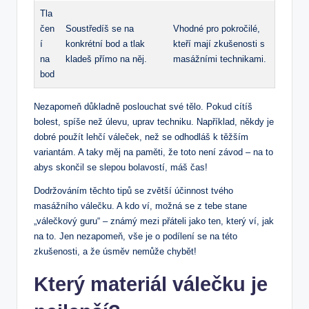
Tla
čen
Soustředíš se na
Vhodné pro pokročilé,
í
konkrétní bod a tlak
kteří mají zkušenosti s
na
kladeš přímo na něj.
masážními technikami.
bod
Nezapomeň důkladně poslouchat své tělo. Pokud cítíš
bolest, spíše než úlevu, uprav techniku. Například, někdy je
dobré použít lehčí váleček, než se odhodláš k těžším
variantám. A taky měj na paměti, že toto není závod – na to
abys skončil se slepou bolavostí, máš čas!
Dodržováním těchto tipů se zvětší účinnost tvého
masážního válečku. A kdo ví, možná se z tebe stane
„válečkový guru“ – známý mezi přáteli jako ten, který ví, jak
na to. Jen nezapomeň, vše je o podílení se na této
zkušenosti, a že úsměv nemůže chybět!
Který materiál válečku je