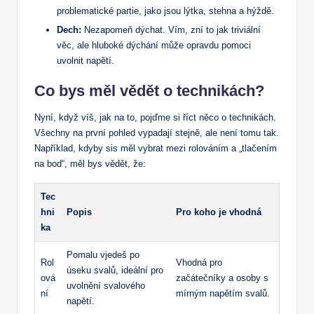
problematické partie, jako jsou lýtka, stehna a hýždě.
Dech:
Nezapomeň dýchat. Vím, zní to jak triviální
věc, ale hluboké dýchání může opravdu pomoci
uvolnit napětí.
Co bys měl vědět o technikách?
Nyní, když víš, jak na to, pojďme si říct něco o technikách.
Všechny na první pohled vypadají stejně, ale není tomu tak.
Například, kdyby sis měl vybrat mezi rolováním a „tlačením
na bod“, měl bys vědět, že:
Tec
hni
Popis
Pro koho je vhodná
ka
Pomalu vjedeš po
Rol
Vhodná pro
úseku svalů, ideální pro
ová
začátečníky a osoby s
uvolnění svalového
ní
mírným napětím svalů.
napětí.