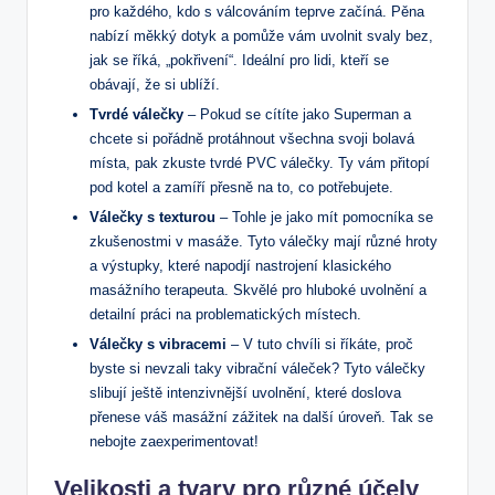
pro každého, kdo s válcováním teprve začíná. Pěna
nabízí měkký dotyk a pomůže vám uvolnit svaly bez,
jak se říká, „pokřivení“. Ideální pro lidi, kteří se
obávají, že si ublíží.
Tvrdé válečky
– Pokud se cítíte jako Superman a
chcete si pořádně protáhnout všechna svoji bolavá
místa, pak zkuste tvrdé PVC válečky. Ty vám přitopí
pod kotel a zamíří přesně na to, co potřebujete.
Válečky s texturou
– Tohle je jako mít pomocníka se
zkušenostmi v masáže. Tyto válečky mají různé hroty
a výstupky, které napodjí nastrojení klasického
masážního terapeuta. Skvělé pro hluboké uvolnění a
detailní práci na problematických místech.
Válečky s vibracemi
– V tuto chvíli si říkáte, proč
byste si nevzali taky vibrační váleček? Tyto válečky
slibují ještě intenzivnější uvolnění, které doslova
přenese váš masážní zážitek na další úroveň. Tak se
nebojte zaexperimentovat!
Velikosti a tvary pro různé účely