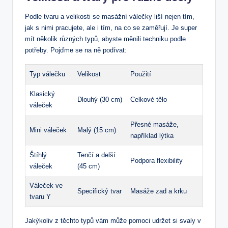
Podle tvaru a velikosti se masážní válečky liší nejen tím,
jak s nimi pracujete, ale i tím, na co se zaměřují. Je super
mít několik různých typů, abyste měnili techniku podle
potřeby. Pojďme se na ně podívat:
Typ válečku
Velikost
Použití
Klasický
Dlouhý (30 cm)
Celkové tělo
váleček
Přesné masáže,
Mini váleček
Malý (15 cm)
například lýtka
Štíhlý
Tenčí a delší
Podpora flexibility
váleček
(45 cm)
Váleček ve
Specifický tvar
Masáže zad a krku
tvaru Y
Jakýkoliv z těchto typů vám může pomoci udržet si svaly v