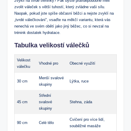
zvyklí na tvrdé tréninky? Pak byste pravděpodobně měli
zvolit váleček s větší tuhostí, který zvládne vaši sílu.
Naopak, pokud jste spíše občasní běžci a nejste zvyklí na
„tvrdé válečkování“, vsaďte na měkčí variantu, která vás
nenechá ve svém obětí jako jiný běžec, co si nevzal na
trénink dostatek hydratace.
Tabulka velikostí válečků
Velikost
Vhodné pro
Obecné využití
válečku
Menší svalové
30 cm
Lýtka, ruce
skupiny
Střední
45 cm
svalové
Stehna, záda
skupiny
Cvičení pro více lidí,
90 cm
Celé tělo
souběžné masáže