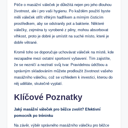
Péče o masážní váleček je důležitá nejen pro jeho dlouhou
životnost, ale i pro vaši hygienu. Po každém použití byste
měli váleček otřít vlhkým hadříkem a mírným čisticím
prostředkem, aby se odstranily pot a bakterie. Některé
válečky, zejména ty vyrobené z pěny, mohou absorbovat
vlhkost, proto je dobré je umístit na suché místo, které je
dobře větrané.
Kromě toho se doporučuje uchovávat váleček na místě, kde
nezapadne mezi ostatní sportovní vybavení. Tím zajistíte,
že se nezničí a neztratí svůj tvar. Pravidelnou údržbou a
správným skladováním můžete prodloužit životnost vašeho
masážního válečku, což se vzhledem k investici, kterou do
něj uděláte, skutečně vyplatí.
Klíčové Poznatky
Jaký masážní váleček pro běžce zvolit? Efektivní
pomocník po tréninku
Na závěr, výběr správného masážního válečku pro běžce