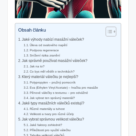
Obsah článku
Jaké výhody nabízí masážní váleček?
Úleva od svalového napětí
Podpora regenerace
Snížení rizika zranění
Jak správně používat masážní váleček?
Jak na to?
Co bys měl vědět o technikách?
Který materiál válečku je nejlepší?
Polypropylen – pružný pomocník
Eva (Ethylen Vinyl Acetate) – hračka pro masáže
Pěnové válečky s texturou – pro odvážné
Jak vybrat ten správný materiál?
Jaké typy masážních válečků existují?
Různé materiály a tuhost
Velikosti a tvary pro různé účely
Jak vybrat správnou velikost válečku?
Jaké faktory zohlednit?
Příležitosti pro využití válečku
Tabulka velikostí válečků