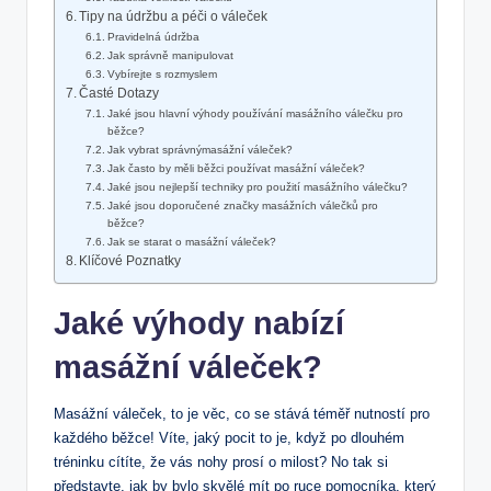
Tipy na údržbu a péči o váleček
Pravidelná údržba
Jak správně manipulovat
Vybírejte s rozmyslem
Časté Dotazy
Jaké jsou hlavní výhody používání masážního válečku pro
běžce?
Jak vybrat správnýmasážní váleček?
Jak často by měli běžci používat masážní váleček?
Jaké jsou nejlepší techniky pro použití masážního válečku?
Jaké jsou doporučené značky masážních válečků pro
běžce?
Jak se starat o masážní váleček?
Klíčové Poznatky
Jaké výhody nabízí
masážní váleček?
Masážní váleček, to je věc, co se stává téměř nutností pro
každého běžce! Víte, jaký pocit to je, když po dlouhém
tréninku cítíte, že vás nohy prosí o milost? No tak si
představte, jak by bylo skvělé mít po ruce pomocníka, který