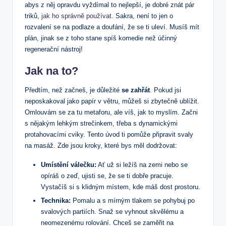
abys z něj opravdu vyždímal to nejlepší, je dobré znát pár
triků,
jak ho správně používat
. Sakra, není to jen o
rozvalení se na podlaze a doufání, že se ti uleví. Musíš mít
plán, jinak se z toho stane spíš komedie než účinný
regenerační nástroj!
Jak na to?
Předtím, než začneš, je důležité
se zahřát
. Pokud jsi
neposkakoval jako papír v větru, můžeš si zbytečně ublížit.
Omlouvám se za tu metaforu, ale víš, jak to myslím. Začni
s nějakým lehkým strečinkem, třeba s dynamickými
protahovacími cviky. Tento úvod ti pomůže připravit svaly
na masáž. Zde jsou kroky, které bys měl dodržovat:
Umístění válečku:
Ať už si ležíš na zemi nebo se
opíráš o zeď, ujisti se, že se ti dobře pracuje.
Vystačíš si s klidným místem, kde máš dost prostoru.
Technika:
Pomalu a s mírným tlakem se pohybuj po
svalových partiích. Snaž se vyhnout skvělému a
neomezenému rolování. Chceš se zaměřit na