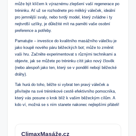
může být klíčem k výraznému zlepšení vaší regenerace po
tréninku. Ať už se rozhodnete pro měkký váleček, ideální
pro jemnější svaly, nebo tvrdý model, který zvládne i ty
nejtvrdší uzlíky, je důležité mít na paměti vaše osobní
preference a potřeby.
Pamatujte – investice do kvalitního masážního válečku je
jako koupě nového páru běžeckých bot; může to změnit
vaši hru. Začněte experimentovat s různými technikami a
objevte, jak se můžete po tréninku cítit jako nový člověk
(nebo alespoň jako ten, který se v pondělí nebojí běžecké
dráhy).
Tak hurá do toho, běžte si vybrat ten pravý váleček a
přivítejte na své tréninkové cestě efektivního pomocníka,
který vás posune o krok blíž k vašim běžeckým cílům. A
kdo ví, možná se s ním stanete nakonec nejlepšími přáteli!
ClimaxMasáže.cz