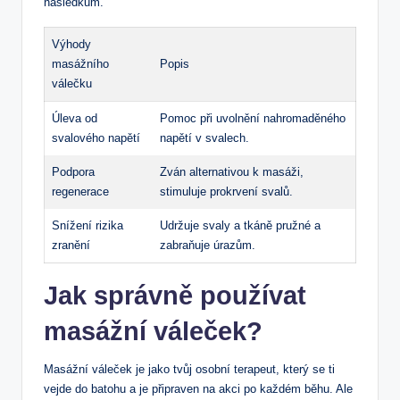
následkům.
Výhody
masážního
Popis
válečku
Úleva od
Pomoc při uvolnění nahromaděného
svalového napětí
napětí v svalech.
Podpora
Zván alternativou k masáži,
regenerace
stimuluje prokrvení svalů.
Snížení rizika
Udržuje svaly a tkáně pružné a
zranění
zabraňuje úrazům.
Jak správně používat
masážní váleček?
Masážní váleček je jako tvůj osobní terapeut, který se ti
vejde do batohu a je připraven na akci po každém běhu. Ale