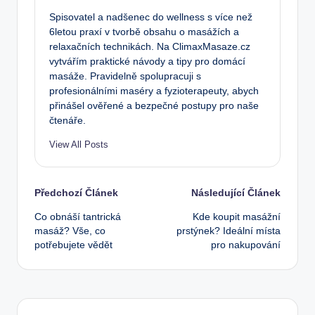
Spisovatel a nadšenec do wellness s více než
6letou praxí v tvorbě obsahu o masážích a
relaxačních technikách. Na ClimaxMasaze.cz
vytvářím praktické návody a tipy pro domácí
masáže. Pravidelně spolupracuji s
profesionálními maséry a fyzioterapeuty, abych
přinášel ověřené a bezpečné postupy pro naše
čtenáře.
View All Posts
Post
Předchozí Článek
Následující Článek
Co obnáší tantrická
Kde koupit masážní
navigation
masáž? Vše, co
prstýnek? Ideální místa
potřebujete vědět
pro nakupování