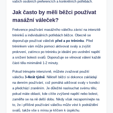
vašich osobních preferencích a konkrétních potřebách.
Jak často by měli běžci používat
masážní váleček?
Frekvence používání masážního válečku závisí na intenzitě
tréninků a individuálních potřebách běžce. Obecně se
doporučuje používat váleček
před a po tréninku
. Před
tréninkem vám může pomoci aktivovat svaly a zvýšit
prokrvení, zatímco po tréninku je ideální pro uvolnění napětí
a snížení bolesti svalů. Doporučuje se věnovat válení každé
části těla minimálně 1-2 minuty.
Pokud trénujete intenzivně, můžete zvažovat použití
válečku
3-4krát týdně
. Někteří běžci si dokonce zakládají
na denním používání, což pomáhá udržovat svaly v kondici
a předchází zraněním. Je důležité naslouchat svému tělu;
pokud máte oblasti, kde cítíte zvýšené napětí nebo bolest,
zaměřte se na ně delší dobu. Nikdy však nezapomínejte na
to, že i přílišné používání válečku může vést k podráždění
svalů, takže vše s mírou je klíčem k úspěchu.