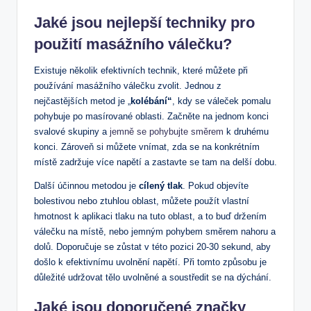
Jaké jsou nejlepší techniky pro
použití masážního válečku?
Existuje několik efektivních technik, které můžete při
používání masážního válečku zvolit. Jednou z
nejčastějších metod je „
kolébání“
, kdy se váleček pomalu
pohybuje po masírované oblasti. Začněte na jednom konci
svalové skupiny a
jemně se pohybujte směrem
k druhému
konci. Zároveň si můžete vnímat, zda se na konkrétním
místě zadržuje více napětí a zastavte se tam na delší dobu.
Další účinnou metodou je
cílený tlak
. Pokud objevíte
bolestivou nebo ztuhlou oblast, můžete použít vlastní
hmotnost k aplikaci tlaku na tuto oblast, a to buď držením
válečku na místě, nebo jemným pohybem směrem nahoru a
dolů. Doporučuje se zůstat v této pozici 20-30 sekund, aby
došlo k efektivnímu uvolnění napětí. Při tomto způsobu je
důležité udržovat tělo uvolněné a soustředit se na dýchání.
Jaké jsou doporučené značky