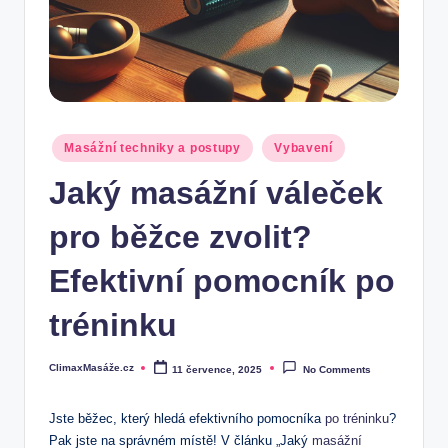
Posted
Masážní techniky a postupy
Vybavení
in
Jaký masážní váleček
pro běžce zvolit?
Efektivní pomocník po
tréninku
ClimaxMasáže.cz
11 července, 2025
No Comments
Posted
by
Jste běžec, který hledá efektivního pomocníka
po tréninku
?
Pak jste na správném místě! V článku „Jaký
masážní