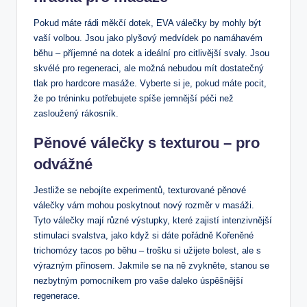
Pokud máte rádi měkčí dotek, EVA válečky by mohly být
vaší volbou. Jsou jako plyšový medvídek po namáhavém
běhu – příjemné na dotek a ideální pro citlivější svaly. Jsou
skvélé pro regeneraci, ale možná nebudou mít dostatečný
tlak pro hardcore masáže. Vyberte si je, pokud máte pocit,
že po tréninku potřebujete spíše jemnější péči než
zasloužený rákosník.
Pěnové válečky s texturou – pro
odvážné
Jestliže se nebojíte experimentů, texturované pěnové
válečky vám mohou poskytnout nový rozměr v masáži.
Tyto válečky mají různé výstupky, které zajistí intenzivnější
stimulaci svalstva, jako když si dáte pořádně Kořeněné
trichomózy tacos po běhu – trošku si užijete bolest, ale s
výrazným přínosem. Jakmile se na ně zvykněte, stanou se
nezbytným pomocníkem pro vaše daleko úspěšnější
regenerace.