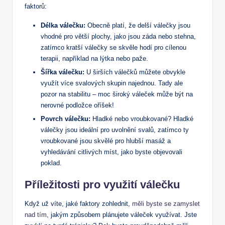
faktorů:
Délka válečku:
Obecně platí, že delší válečky jsou
vhodné pro větší plochy, jako jsou záda nebo stehna,
zatímco kratší válečky se skvěle hodí pro cílenou
terapii, například na lýtka nebo paže.
Šířka válečku:
U širších válečků můžete obvykle
využít více svalových skupin najednou. Tady ale
pozor na stabilitu – moc široký váleček může být na
nerovné podložce oříšek!
Povrch válečku:
Hladké nebo vroubkované? Hladké
válečky jsou ideální pro uvolnění svalů, zatímco ty
vroubkované jsou skvělé pro hlubší masáž a
vyhledávání citlivých míst, jako byste objevovali
poklad.
Příležitosti pro využití válečku
Když už víte, jaké faktory zohlednit,
měli byste se zamyslet
nad tím
, jakým způsobem plánujete váleček využívat. Jste