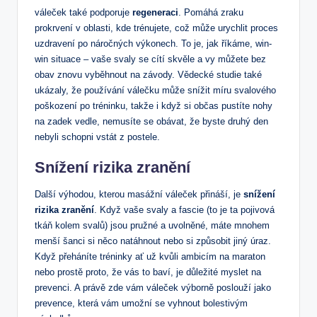
váleček také podporuje
regeneraci
. Pomáhá zraku
prokrvení v oblasti, kde trénujete, což může urychlit proces
uzdravení po náročných výkonech. To je, jak říkáme, win-
win situace – vaše svaly se cítí skvěle a vy můžete bez
obav znovu vyběhnout na závody. Vědecké studie také
ukázaly, že používání válečku může snížit míru svalového
poškození po tréninku, takže i když si občas pustíte nohy
na zadek vedle, nemusíte se obávat, že byste druhý den
nebyli schopni vstát z postele.
Snížení rizika zranění
Další výhodou, kterou masážní váleček přináší, je
snížení
rizika zranění
. Když vaše svaly a fascie (to je ta pojivová
tkáň kolem svalů) jsou pružné a uvolněné, máte mnohem
menší šanci si něco natáhnout nebo si způsobit jiný úraz.
Když přeháníte tréninky ať už kvůli ambicím na maraton
nebo prostě proto, že vás to baví, je důležité myslet na
prevenci. A právě zde vám váleček výborně poslouží jako
prevence, která vám umožní se vyhnout bolestivým