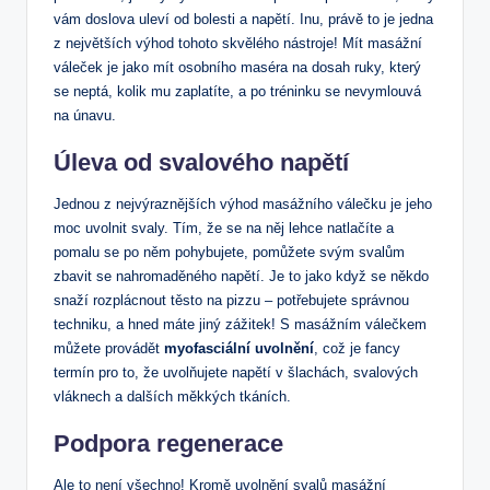
vám doslova uleví od bolesti a napětí. Inu, právě to je jedna
z největších výhod tohoto skvělého nástroje! Mít masážní
váleček je jako mít osobního maséra na dosah ruky, který
se neptá, kolik mu zaplatíte, a po tréninku se nevymlouvá
na únavu.
Úleva od svalového napětí
Jednou z nejvýraznějších výhod masážního válečku je jeho
moc uvolnit svaly. Tím, že se na něj lehce natlačíte a
pomalu se po něm pohybujete, pomůžete svým svalům
zbavit se nahromaděného napětí. Je to jako když se někdo
snaží rozplácnout těsto na pizzu – potřebujete správnou
techniku, a hned máte jiný zážitek! S masážním válečkem
můžete provádět
myofasciální uvolnění
, což je fancy
termín pro to, že uvolňujete napětí v šlachách, svalových
vláknech a dalších měkkých tkáních.
Podpora regenerace
Ale to není všechno! Kromě uvolnění svalů masážní