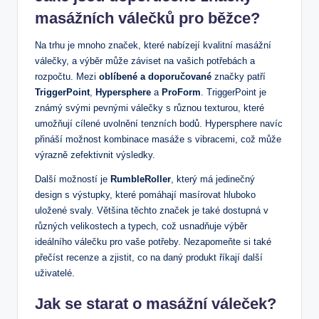
masážních válečků pro běžce?
Na trhu je mnoho značek, které nabízejí kvalitní masážní
válečky, a výběr může záviset na vašich potřebách a
rozpočtu. Mezi
oblíbené a doporučované
značky patří
TriggerPoint
,
Hypersphere
a
ProForm
. TriggerPoint je
známý svými pevnými válečky s různou texturou, které
umožňují cílené uvolnění tenzních bodů. Hypersphere navíc
přináší možnost kombinace masáže s vibracemi, což může
výrazně zefektivnit výsledky.
Další možností je
RumbleRoller
, který má jedinečný
design s výstupky, které pomáhají masírovat hluboko
uložené svaly. Většina těchto značek je také dostupná v
různých velikostech a typech, což usnadňuje výběr
ideálního válečku pro vaše potřeby. Nezapomeňte si také
přečíst recenze a zjistit, co na daný produkt říkají další
uživatelé.
Jak se starat o masážní váleček?