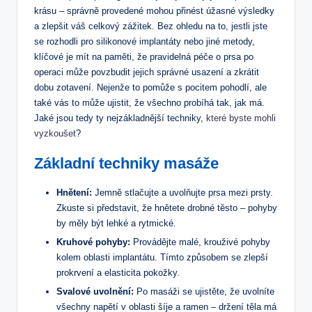
krásu – správně provedené mohou přinést úžasné výsledky
a zlepšit váš celkový zážitek. Bez ohledu na to, jestli jste
se rozhodli pro silikonové implantáty nebo jiné metody,
klíčové je mít na paměti, že pravidelná péče o prsa po
operaci může povzbudit jejich správné usazení a zkrátit
dobu zotavení. Nejenže to pomůže s pocitem pohodlí, ale
také vás to může ujistit, že všechno probíhá tak, jak má.
Jaké jsou tedy ty nejzákladnější techniky,
které byste mohli
vyzkoušet
?
Základní techniky masáže
Hnětení:
Jemně stlačujte a uvolňujte prsa mezi prsty.
Zkuste si představit, že hnětete drobné těsto – pohyby
by měly být lehké a rytmické.
Kruhové pohyby:
Provádějte malé, krouživé pohyby
kolem oblasti implantátu. Tímto způsobem se zlepší
prokrvení a elasticita pokožky.
Svalové uvolnění:
Po masáži se ujistěte, že uvolníte
všechny napětí v oblasti šíje a ramen – držení těla má