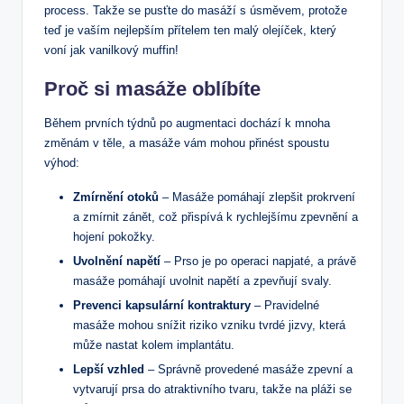
process. Takže se pusťte do masáží s úsměvem, protože
teď je vaším nejlepším přítelem ten malý olejíček, který
voní jak vanilkový muffin!
Proč si masáže oblíbíte
Během prvních týdnů po augmentaci dochází k mnoha
změnám v těle, a masáže vám mohou přinést spoustu
výhod:
Zmírnění otoků
– Masáže pomáhají zlepšit prokrvení
a zmírnit zánět, což přispívá k rychlejšímu zpevnění a
hojení pokožky.
Uvolnění napětí
– Prso je po operaci napjaté, a právě
masáže pomáhají uvolnit napětí a zpevňují svaly.
Prevenci kapsulární kontraktury
– Pravidelné
masáže mohou snížit riziko vzniku tvrdé jizvy, která
může nastat kolem implantátu.
Lepší vzhled
– Správně provedené masáže zpevní a
vytvarují prsa do atraktivního tvaru, takže na pláži se