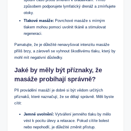
způsobem podporujete lymfatický drenáž a zmírňujete
otoky.
Tlakové masáže:
Povrchové masáže s mírným
tlakem mohou pomoci uvolnit tkáně a stimulovat
regeneraci.
Pamatujte, že je důležité nenavyšovat intenzitu masáže
příliš brzy, a zároveň se vyhnout škodlivému tlaku, který by
mohl mít negativní důsledky.
Jaké by měly být příznaky, že
masáže probíhají správně?
Při provádění masáží je dobré si být vědom určitých
příznaků, které naznačují, že se dělají správně. Měli byste
cítit:
Jemné uvolnění:
Vytváření jemného tlaku by mělo
vést k pocitu úlevy a relaxace. Pokud cítíte bolest
nebo nepohodlí, je důležité změnit přístup.