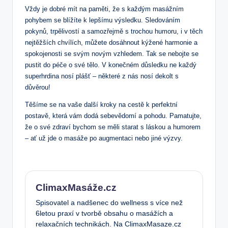
Vždy je dobré mít na paměti, že s každým masážním
pohybem se blížíte k lepšímu výsledku. Sledováním
pokynů, trpělivostí a samozřejmě s trochou humoru, i v těch
nejtěžších chvílích, můžete dosáhnout kýžené harmonie a
spokojenosti se svým novým vzhledem. Tak se nebojte se
pustit do péče o své tělo. V konečném důsledku ne každý
superhrdina nosí plášť – některé z nás nosí dekolt s
důvěrou!
Těšíme se na vaše další kroky na cestě k perfektní
postavě, která vám dodá sebevědomí a pohodu. Pamatujte,
že o své zdraví bychom se měli starat s láskou a humorem
– ať už jde o masáže po augmentaci nebo jiné výzvy.
ClimaxMasáže.cz
Spisovatel a nadšenec do wellness s více než
6letou praxí v tvorbě obsahu o masážích a
relaxačních technikách. Na ClimaxMasaze.cz