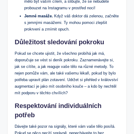
mělo být vaším cílem, a slibujte, že se nebudete
probouzet na Instagramu v prostřed noci!
Jemné masáže.
Když váš doktor dá zelenou, začněte
s jemnými masážemi. Ty mohou pomoci zlepšit
prokrvení a zmírnit opuch.
Důležitost sledování pokroku
Pokud se chcete ujistit, že všechno probíhá jak má,
doporučuje se vést si deník pokroku. Zaznamenávejte si,
jak se cítíte, a jak reaguje vaše tělo na různé metody. To
nejen pomůže vám, ale také vašemu lékaři, pokud by bylo
potřeba upravit plán zotavení. Udržet si přehled v království
augmentací je jako mít osobního kouče – a kdo by nechtěl
mít podporu v těchto chvílích?
Respektování individuálních
potřeb
Dávejte také pozor na signály, které vám vaše tělo posílá.
Pokud se něco necítí správně, nenechávejte to bez