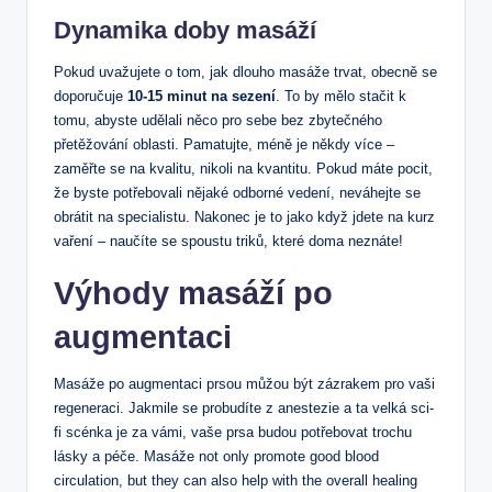
Dynamika doby masáží
Pokud uvažujete o tom, jak dlouho masáže trvat, obecně se
doporučuje
10-15 minut na sezení
. To by mělo stačit k
tomu, abyste udělali něco pro sebe bez zbytečného
přetěžování oblasti. Pamatujte, méně je někdy více –
zaměřte se na kvalitu, nikoli na kvantitu. Pokud máte pocit,
že byste potřebovali nějaké odborné vedení, neváhejte se
obrátit na specialistu. Nakonec je to jako když jdete na kurz
vaření – naučíte se spoustu triků, které doma neznáte!
Výhody masáží po
augmentaci
Masáže po augmentaci prsou můžou být zázrakem pro vaši
regeneraci. Jakmile se probudíte z anestezie a ta velká sci-
fi scénka je za vámi, vaše prsa budou potřebovat trochu
lásky a péče. Masáže not only promote good blood
circulation, but they can also help with the overall healing