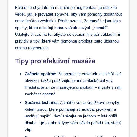
Pokud se chystáte na masáže po augmentaci, je důležité
vědět, jak je provádět správně, aby vám pomohly dosáhnout
co nejlepších výsledků. Představte si, že masáže jsou jako
šperky, které dolaďují krásu vašich nových „klenotů“.
Udělejte si čas na to, abyste se seznámili s pár základními
pravidly a tipy, které vám pomohou proplout touto úžasnou
cestou regenerace.
Tipy pro efektivní masáže
Začněte opatrně:
Po operaci je vaše tělo citlivější než
obvykle, takže používejte jemné a hladké pohyby.
Představte si, že masírujete drahokam – musíte s ním
zacházet opatrně.
Správná technika:
Zaměřte se na kroužkové pohyby
kolem prsou, které pomáhají stimulovat prokrvení a
uvolňují napětí. Nezůstávejte na jednom místě příliš
dlouho – je to jako kdyby vám někdo pořád říkal stejný
vtip.