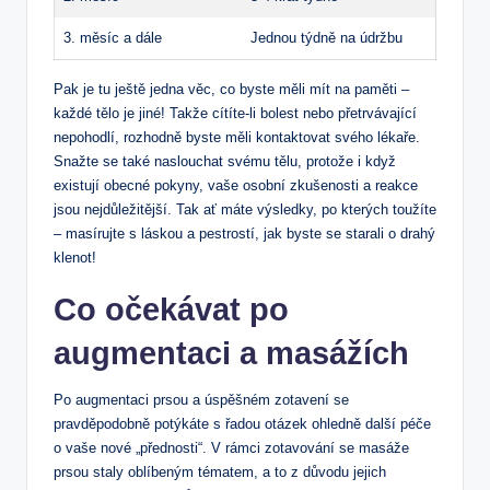
3. měsíc a dále
Jednou týdně na údržbu
Pak je tu ještě jedna věc, co byste měli mít na paměti –
každé tělo je jiné! Takže cítíte-li bolest nebo přetrvávající
nepohodlí, rozhodně byste měli kontaktovat svého lékaře.
Snažte se také naslouchat svému tělu, protože i když
existují obecné pokyny, vaše osobní zkušenosti a reakce
jsou nejdůležitější. Tak ať máte výsledky, po kterých toužíte
– masírujte s láskou a pestrostí, jak byste se starali o drahý
klenot!
Co očekávat po
augmentaci a masážích
Po augmentaci prsou a úspěšném zotavení se
pravděpodobně potýkáte s řadou otázek ohledně další péče
o vaše nové „přednosti“. V rámci zotavování se masáže
prsou staly oblíbeným tématem, a to z důvodu jejich