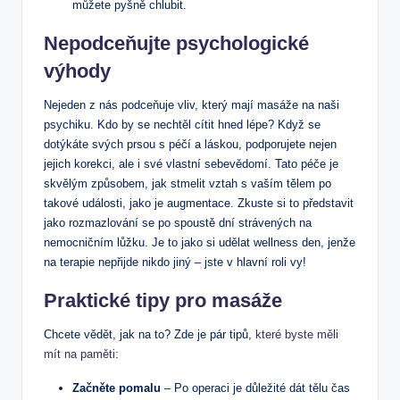
můžete pyšně chlubit.
Nepodceňujte psychologické
výhody
Nejeden z nás podceňuje vliv, který mají masáže na naši
psychiku. Kdo by se nechtěl cítit hned lépe? Když se
dotýkáte svých prsou s péčí a láskou, podporujete nejen
jejich korekci, ale i své vlastní sebevědomí. Tato péče je
skvělým způsobem, jak stmelit vztah s vaším tělem po
takové události, jako je augmentace. Zkuste si to představit
jako rozmazlování se po spoustě dní strávených na
nemocničním lůžku. Je to jako si udělat wellness den, jenže
na terapie nepřijde nikdo jiný – jste v hlavní roli vy!
Praktické tipy pro masáže
Chcete vědět, jak na to? Zde je pár tipů,
které byste měli
mít na paměti
:
Začněte pomalu
– Po operaci je důležité dát tělu čas