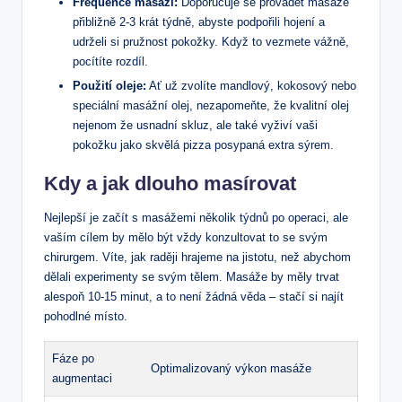
Frequence masáží:
Doporučuje se provádět masáže
přibližně 2-3 krát týdně, abyste podpořili hojení a
udrželi si pružnost pokožky. Když to vezmete vážně,
pocítíte rozdíl.
Použití oleje:
Ať už zvolíte mandlový, kokosový nebo
speciální masážní olej, nezapomeňte, že kvalitní olej
nejenom že usnadní skluz, ale také vyživí vaši
pokožku jako skvělá pizza posypaná extra sýrem.
Kdy a jak dlouho masírovat
Nejlepší je začít s masážemi několik týdnů po operaci, ale
vaším cílem by mělo být vždy konzultovat to se svým
chirurgem. Víte, jak raději hrajeme na jistotu, než abychom
dělali experimenty se svým tělem. Masáže by měly trvat
alespoň 10-15 minut, a to není žádná věda – stačí si najít
pohodlné místo.
Fáze po
Optimalizovaný výkon masáže
augmentaci