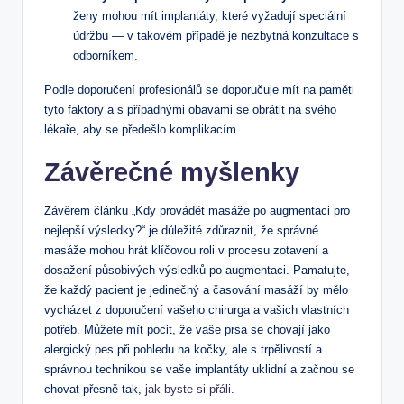
ženy mohou mít implantáty, které vyžadují speciální
údržbu — v takovém případě je nezbytná konzultace s
odborníkem.
Podle doporučení profesionálů se doporučuje mít na paměti
tyto faktory a s případnými obavami se obrátit na svého
lékaře, aby se předešlo komplikacím.
Závěrečné myšlenky
Závěrem článku „Kdy provádět masáže po augmentaci pro
nejlepší výsledky?“ je důležité zdůraznit, že správné
masáže mohou hrát klíčovou roli v procesu zotavení a
dosažení působivých výsledků po augmentaci. Pamatujte,
že každý pacient je jedinečný a časování masáží by mělo
vycházet z doporučení vašeho chirurga a vašich vlastních
potřeb. Můžete mít pocit, že vaše prsa se chovají jako
alergický pes při pohledu na kočky, ale s trpělivostí a
správnou technikou se vaše implantáty uklidní a začnou se
chovat přesně tak,
jak byste si přáli
.