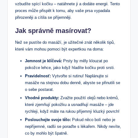
vzbudíte spící kočku – natáhnete ji a dodáte energii. Tento
proces může přispět k tomu, aby vaše prsa vypadala
přirozeněji a cítila se příjemněji.
Jak správně masírovat?
Než se pustíte do masáží, je užitečné znát několik tipů,
které vám mohou pomoci být expertkou na doma:
Jemnost je klíčová:
Prsty by měly klouzat po
pokožce lehce, jako když hladíte kočku proti srsti.
Pravidelnosť:
Vytvořte si rutinu! Naplánujte si
masáže na stejnou dobu denně, abyste se přinutili se
o sebe postarat.
Vhodné produkty:
Zvažte použití olejů nebo krémů,
které zjemňují pokožku a usnadňují masáže – jde
rychleji, když máte na rukou příjemný kluzký povrch!
Poslouchejte svoje tělo:
Pokud něco bolí nebo je
nepříjemné, radši se poraďte s lékařem. Nikdy nevíte,
co by mohlo být špatně.