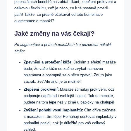
potenciálních benefitů na zahřátí tkání, zlepšení prokrvení a
celkovou flexibilitu, což je něco, co k té postavě prostě
patří! Takže, co přesně očekávat od této kombinace
augmentace a masáží?
Jaké změny na vás čekají?
Po augmentaci a prvních masážích lze pozorovat několik
změn:
Zpevnění a protažení kůže:
Jedním z efektů masáže
bude, že vaše kůže se začne zvykat na novou
objemnost a postupně se o něco zpevní. Zní to jako
zázrak, že? Ale ano, je to možné!
Zlepšení prokrvení:
Masáže stimulují prokrvení, což
podporuje například i rychlejší hojení. Tak se nebojte,
budete na tom lépe než v zimě u babičky na chalupě!
Zvýšení pohyblivosti implantátů:
Čím dříve začnete
s masážemi, tím lépe! Pomáhají udržovat implantáty v
optimální pozici, což je důležité pro váš celkový
vzhled.