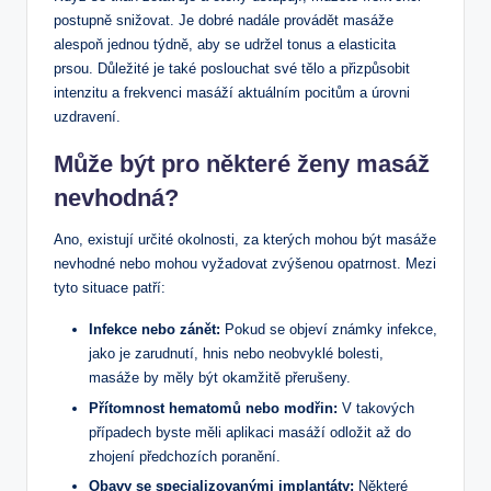
postupně snižovat. Je dobré nadále provádět masáže
alespoň jednou týdně, aby se udržel tonus a elasticita
prsou. Důležité je také poslouchat své tělo a přizpůsobit
intenzitu a frekvenci masáží aktuálním pocitům a úrovni
uzdravení.
Může být pro některé ženy masáž
nevhodná?
Ano, existují určité okolnosti, za kterých mohou být masáže
nevhodné nebo mohou vyžadovat zvýšenou opatrnost. Mezi
tyto situace patří:
Infekce nebo zánět:
Pokud se objeví známky infekce,
jako je zarudnutí, hnis nebo neobvyklé bolesti,
masáže by měly být okamžitě přerušeny.
Přítomnost hematomů nebo modřin:
V takových
případech byste měli aplikaci masáží odložit až do
zhojení předchozích poranění.
Obavy se specializovanými implantáty:
Některé