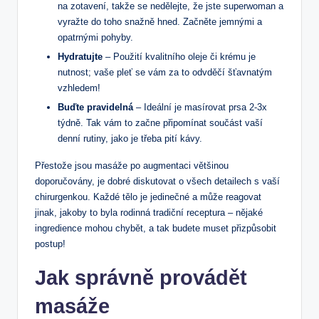
na zotavení, takže se nedělejte, že jste superwoman a
vyražte do toho snažně hned. Začněte jemnými a
opatrnými pohyby.
Hydratujte
– Použití kvalitního oleje či krému je
nutnost; vaše pleť se vám za to odvděčí šťavnatým
vzhledem!
Buďte pravidelná
– Ideální je masírovat prsa 2-3x
týdně. Tak vám to začne připomínat součást vaší
denní rutiny, jako je třeba pití kávy.
Přestože jsou masáže po augmentaci většinou
doporučovány, je dobré diskutovat o všech detailech s vaší
chirurgenkou. Každé tělo je jedinečné a může reagovat
jinak, jakoby to byla rodinná tradiční receptura – nějaké
ingredience mohou chybět, a tak budete muset přizpůsobit
postup!
Jak správně provádět
masáže