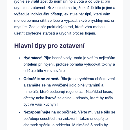
rychle se vrátit zpět do normálního života a co udělat pro
urychlení zotavení. Bez ohledu na to, že každé tělo je jiné a
vyžaduje individuální přístup, existuje pár tipů, které vám
mohou pomoci cítit se lépe a vypadat skvěle rychleji než si
myslíte. Zde je pár praktických rad, které vám mohou
ušetřit zbytečné starosti a urychlit proces hojení.
Hlavní tipy pro zotavení
Hydratace!
Pijte hodně vody. Voda je vaším nejlepším
přítelem při hojení, protože pomáhá vylučovat toxiny a
udržuje tělo v rovnováze.
Odměňte se zdravě.
Říkejte ne rychlému občerstvení
a zaměřte se na vyvážené jídlo plné vitamínů a
minerálů, které podporují regeneraci. Například losos,
ořechy nebo listová zelenina – přísady, které by měly
být ve vaší kuchyni!
Nezapomínejte na odpočinek.
Věřte mi, vaše tělo se
potřebuje soustředit na zotavení, takže si dopřejte
dostatek spánku a oddechu. Minimálně 8 hodin by