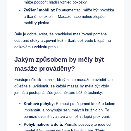
může podpořit hladší vzhled pokožky.
Zvýšení mobility:
Po augmentaci může být pokožka
a tkáně neflexibilní. Masáže napomohou zlepšení
mobility pletiva.
Dále je dobré uvést, že pravidelné masírování pomáhá
odstranit otoky a zpevnit kožní tkáň, což vede k lepšímu
celkovému vzhledu prsou.
Jakým způsobem by
měly být
masáže prováděny
?
Existuje několik technik, kterými lze masáže provádět. Je
důležité si uvědomit, že každá masáž by měla být vždy
jemná a postupná. Zde jsou některé běžné techniky:
Kruhové pohyby:
Pomocí prstů jemně kroužte kolem
implantátu a pohybujte se v malých kružnicích. To
pomůže uvolnit svalstvo a umožnit lepší prokrvení.
Pohyb nahoru a dolů:
Pomalu posouvejte ruce od
spodní části prsou směrem k bradavkám. Tímto