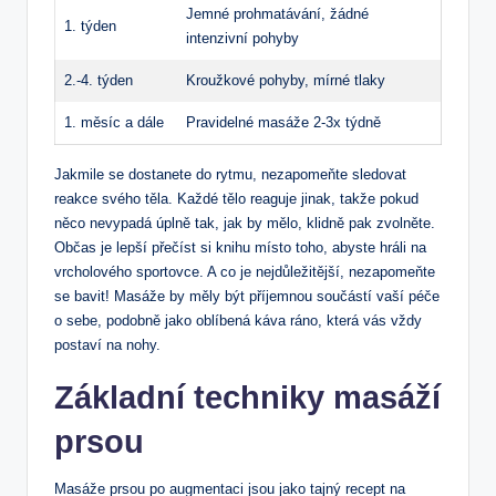
Jemné prohmatávání, žádné
1. týden
intenzivní pohyby
2.-4. týden
Kroužkové pohyby, mírné tlaky
1. měsíc a dále
Pravidelné masáže 2-3x týdně
Jakmile se dostanete do rytmu, nezapomeňte sledovat
reakce svého těla. Každé tělo reaguje jinak, takže pokud
něco nevypadá úplně tak, jak by mělo, klidně pak zvolněte.
Občas je lepší přečíst si knihu místo toho, abyste hráli na
vrcholového sportovce. A co je nejdůležitější, nezapomeňte
se bavit! Masáže by měly být příjemnou součástí vaší péče
o sebe, podobně jako oblíbená káva ráno, která vás vždy
postaví na nohy.
Základní techniky masáží
prsou
Masáže prsou po augmentaci jsou jako tajný recept na