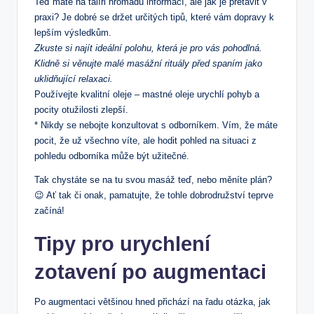
Teď máte na talíři hromadu informací, ale jak je přetavit v
praxi? Je dobré se držet určitých tipů, které vám dopravy k
lepším výsledkům.
Zkuste si najít ideální polohu, která je pro vás pohodlná.
Klidně si věnujte malé masážní rituály před spaním jako
uklidňující relaxaci.
Používejte kvalitní oleje – mastné oleje urychlí pohyb a
pocity otužilosti zlepší.
* Nikdy se nebojte konzultovat s odborníkem. Vím, že máte
pocit, že už všechno víte, ale hodit pohled na situaci z
pohledu odborníka může být užitečné.
Tak chystáte se na tu svou masáž teď, nebo měníte plán?
😉 Ať tak či onak, pamatujte, že tohle dobrodružství teprve
začíná!
Tipy pro urychlení
zotavení po augmentaci
Po augmentaci většinou hned přichází na řadu otázka, jak