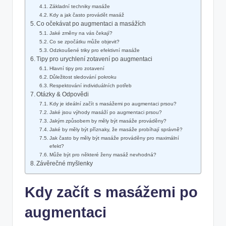
Základní techniky masáže
Kdy a jak často provádět masáž
Co očekávat po augmentaci a masážích
Jaké změny na vás čekají?
Co se zpočátku může objevit?
Odzkoušené triky pro efektivní masáže
Tipy pro urychlení zotavení po augmentaci
Hlavní tipy pro zotavení
Důležitost sledování pokroku
Respektování individuálních potřeb
Otázky & Odpovědi
Kdy je ideální začít s masážemi po augmentaci prsou?
Jaké jsou výhody masáží po augmentaci prsou?
Jakým způsobem by měly být masáže prováděny?
Jaké by měly být příznaky, že masáže probíhají správně?
Jak často by měly být masáže prováděny pro maximální
efekt?
Může být pro některé ženy masáž nevhodná?
Závěrečné myšlenky
Kdy začít s masážemi po
augmentaci