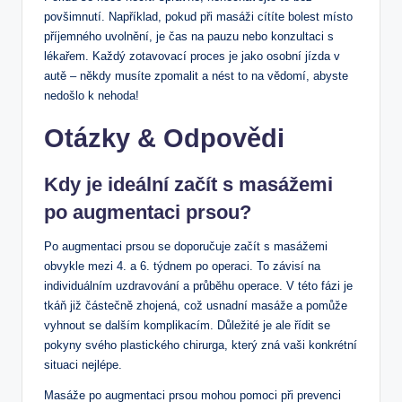
povšimnutí. Například, pokud při masáži cítíte bolest místo
příjemného uvolnění, je čas na pauzu nebo konzultaci s
lékařem. Každý zotavovací proces je jako osobní jízda v
autě – někdy musíte zpomalit a nést to na vědomí, abyste
nedošlo k nehoda!
Otázky & Odpovědi
Kdy je ideální začít s masážemi
po augmentaci prsou?
Po augmentaci prsou se doporučuje začít s masážemi
obvykle mezi 4. a 6. týdnem po operaci. To závisí na
individuálním uzdravování a průběhu operace. V této fázi je
tkáň již částečně zhojená, což usnadní masáže a pomůže
vyhnout se dalším komplikacím. Důležité je ale řídit se
pokyny svého plastického chirurga, který zná vaši konkrétní
situaci nejlépe.
Masáže po augmentaci prsou mohou pomoci při prevenci