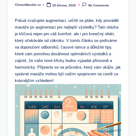
ClimaxMasáže.cz
18 března, 2026
No Comments
Posted
by
Pokud zvažujete augmentaci, určitě se ptáte, kdy provádět
masáže po augmentaci pro nejlepší výsledky? Tato otázka
je klíčová nejen pro váš komfort, ale i pro konečný efekt,
který očekáváte od zákroku. V tomto článku se podíváme
na doporučení odborníků, časové rámce a důležité tipy,
které vám pomohou dosáhnout optimálních výsledků a
zajistit, že vaše nové křivky budou vypadat přirozeně a
harmonicky. Připravte se na průvodce, který vám ukáže, jak
správné masáže mohou být vaším spojencem na cestě za
krásnějším vzhledem!