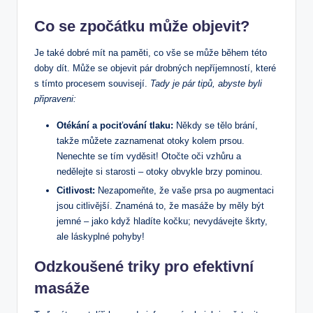
Co se zpočátku může objevit?
Je také dobré mít na paměti, co vše se může během této
doby dít. Může se objevit pár drobných nepříjemností, které
s tímto procesem souvisejí.
Tady je pár tipů, abyste byli
připraveni:
Otékání a pociťování tlaku:
Někdy se tělo brání,
takže můžete zaznamenat otoky kolem prsou.
Nenechte se tím vyděsit! Otočte oči vzhůru a
nedělejte si starosti – otoky obvykle brzy pominou.
Citlivost:
Nezapomeňte, že vaše prsa po augmentaci
jsou citlivější. Znaméná to, že masáže by měly být
jemné – jako když hladíte kočku; nevydávejte škrty,
ale láskyplné pohyby!
Odzkoušené triky pro efektivní
masáže