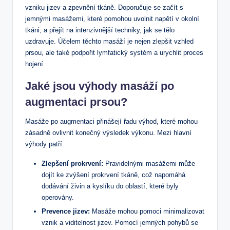
vzniku jizev a zpevnění tkáně. Doporučuje se začít s
jemnými masážemi, které pomohou uvolnit napětí v okolní
tkáni, a přejít na intenzivnější techniky, jak se tělo
uzdravuje. Účelem těchto masáží je nejen zlepšit vzhled
prsou, ale také podpořit lymfatický systém a urychlit proces
hojení.
Jaké jsou výhody masáží po
augmentaci prsou?
Masáže po augmentaci přinášejí řadu výhod, které mohou
zásadně ovlivnit konečný výsledek výkonu. Mezi hlavní
výhody patří:
Zlepšení prokrvení:
Pravidelnými masážemi může
dojít ke zvýšení prokrvení tkáně, což napomáhá
dodávání živin a kyslíku do oblastí, které byly
operovány.
Prevence jizev:
Masáže mohou pomoci minimalizovat
vznik a viditelnost jizev. Pomocí jemných pohybů se