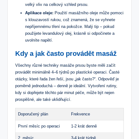
velký vliv na celkový vzhled prsou.
Aplikace oleje:
Použití masážního oleje může pomoci
s klouzavostí rukou, což znamená, že se vyhnete
nepříjemnému tření na pokožce. Malý tip – pokud
použijete levandulový olej, krásně si odpočinete a
uvolníte napětí.
Kdy a jak často provádět masáž
Všechny různé techniky masáže prsou byste měli začít
provádět minimálně 4–6 týdnů po plastické operaci. Časté
otázky, které řada žen řeší, jsou „jak často?“. Odpověď je
poměrně jednoduchá – denně je ideální. Vytvoření rutiny,
kdy si dopřejete těchto pár minut péče, může být nejen
prospěšné, ale také uklidňující.
Doporučený plán
Frekvence
První měsíc po operaci
1-2 krát denně
2. měsíc
3-4 krát týdně