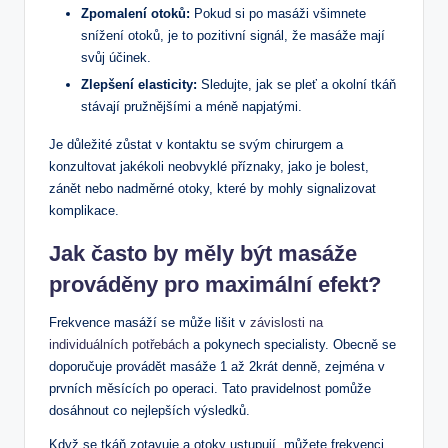
Zpomalení otoků:
Pokud si po masáži všimnete
snížení otoků, je to pozitivní signál, že masáže mají
svůj účinek.
Zlepšení elasticity:
Sledujte, jak se pleť a okolní tkáň
stávají pružnějšími a méně napjatými.
Je důležité zůstat v kontaktu se svým chirurgem a
konzultovat jakékoli neobvyklé příznaky, jako je bolest,
zánět nebo nadměrné otoky, které by mohly signalizovat
komplikace.
Jak často by měly být masáže
prováděny pro maximální efekt?
Frekvence masáží se může lišit v
závislosti na
individuálních potřebách
a pokynech specialisty. Obecně se
doporučuje provádět masáže 1 až 2krát denně, zejména v
prvních měsících po operaci. Tato pravidelnost pomůže
dosáhnout co nejlepších výsledků.
Když se tkáň zotavuje a otoky ustupují, můžete frekvenci