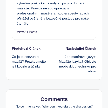
vytvářím praktické návody a tipy pro domácí
masáže. Pravidelně spolupracuji s
profesionálními maséry a fyzioterapeuty, abych
přinášel ověřené a bezpečné postupy pro naše
čtenáře.
View All Posts
Post
Předchozí Článek
Následující Článek
Co je to senzualní
Jde masírovat jazyk:
navigation
masáž? Prozkoumejte
Masáže jazyka? Objevte
její kouzlo a účinky
neobvyklou techniku pro
úlevu
Comments
No comments yet. Why don’t you start the discussion?