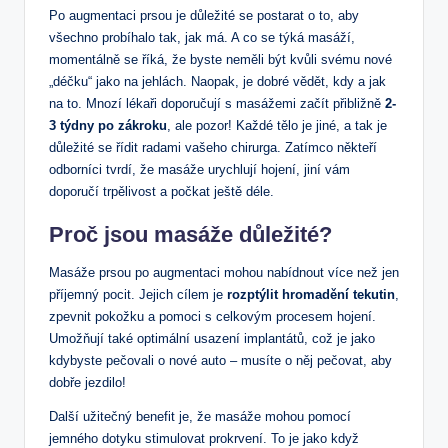
Po augmentaci prsou je důležité se postarat o to, aby
všechno probíhalo tak, jak má. A co se týká masáží,
momentálně se říká, že byste neměli být kvůli svému nové
„déčku“ jako na jehlách. Naopak, je dobré vědět, kdy a jak
na to. Mnozí lékaři doporučují s masážemi začít přibližně
2-
3 týdny po zákroku
, ale pozor! Každé tělo je jiné, a tak je
důležité se řídit radami vašeho chirurga. Zatímco někteří
odborníci tvrdí, že masáže urychlují hojení, jiní vám
doporučí trpělivost a počkat ještě déle.
Proč jsou masáže důležité?
Masáže prsou po augmentaci mohou nabídnout více než jen
příjemný pocit. Jejich cílem je
rozptýlit hromadění tekutin
,
zpevnit pokožku a pomoci s celkovým procesem hojení.
Umožňují také optimální usazení implantátů, což je jako
kdybyste pečovali o nové auto – musíte o něj pečovat, aby
dobře jezdilo!
Další užitečný benefit je, že masáže mohou pomocí
jemného dotyku stimulovat prokrvení. To je jako když