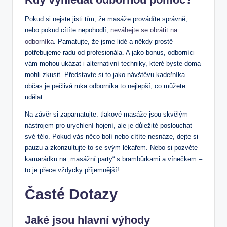
Pokud si nejste jisti tím, že masáže provádíte správně,
nebo pokud cítíte nepohodlí,
neváhejte se obrátit na
odborníka
. Pamatujte, že jsme lidé a někdy prostě
potřebujeme radu od profesionála. A jako bonus, odborníci
vám mohou ukázat i alternativní techniky, které byste doma
mohli zkusit. Představte si to jako návštěvu kadeřníka –
občas je pečlivá ruka odborníka to nejlepší, co můžete
udělat.
Na závěr si zapamatujte: tlakové masáže jsou skvělým
nástrojem pro urychlení hojení, ale je důležité poslouchat
své tělo. Pokud vás něco bolí nebo cítíte nesnáze, dejte si
pauzu a zkonzultujte to se svým lékařem. Nebo si pozvěte
kamarádku na „masážní party“ s brambůrkami a vínečkem –
to je přece vždycky příjemnější!
Časté Dotazy
Jaké jsou hlavní výhody