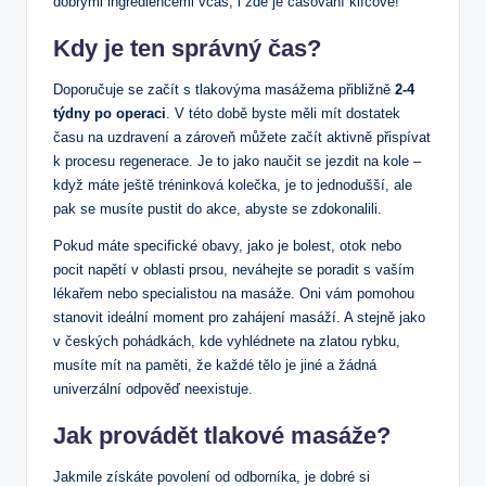
dobrými ingrediencemi včas, i zde je časování klíčové!
Kdy je ten správný čas?
Doporučuje se začít s tlakovýma masážema přibližně
2-4
týdny po operaci
. V této době byste měli mít dostatek
času na uzdravení a zároveň můžete začít aktivně přispívat
k procesu regenerace. Je to jako naučit se jezdit na kole –
když máte ještě tréninková kolečka, je to jednodušší, ale
pak se musíte pustit do akce, abyste se zdokonalili.
Pokud máte specifické obavy, jako je bolest, otok nebo
pocit napětí v oblasti prsou, neváhejte se poradit s vaším
lékařem nebo specialistou na masáže. Oni vám pomohou
stanovit ideální moment pro zahájení masáží. A stejně jako
v českých pohádkách, kde vyhlédnete na zlatou rybku,
musíte mít na paměti, že každé tělo je jiné a žádná
univerzální odpověď neexistuje.
Jak provádět tlakové masáže?
Jakmile získáte povolení od odborníka, je dobré si