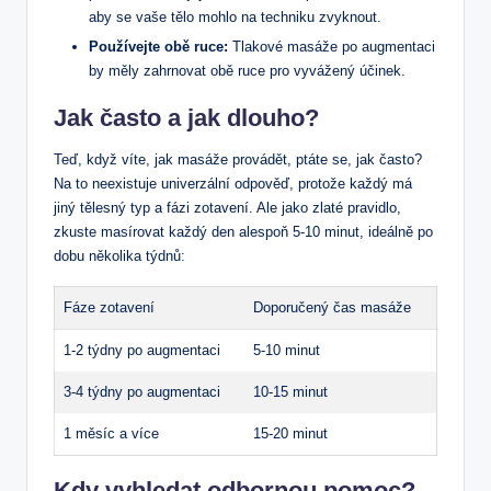
aby se vaše tělo mohlo na techniku zvyknout.
Používejte obě ruce:
Tlakové masáže po augmentaci
by měly zahrnovat obě ruce pro vyvážený účinek.
Jak často a jak dlouho?
Teď, když víte, jak masáže provádět, ptáte se, jak často?
Na to neexistuje univerzální odpověď, protože každý má
jiný tělesný typ a fázi zotavení. Ale jako zlaté pravidlo,
zkuste masírovat každý den alespoň 5-10 minut, ideálně po
dobu několika týdnů:
Fáze zotavení
Doporučený čas masáže
1-2 týdny po augmentaci
5-10 minut
3-4 týdny po augmentaci
10-15 minut
1 měsíc a více
15-20 minut
Kdy vyhledat odbornou pomoc?