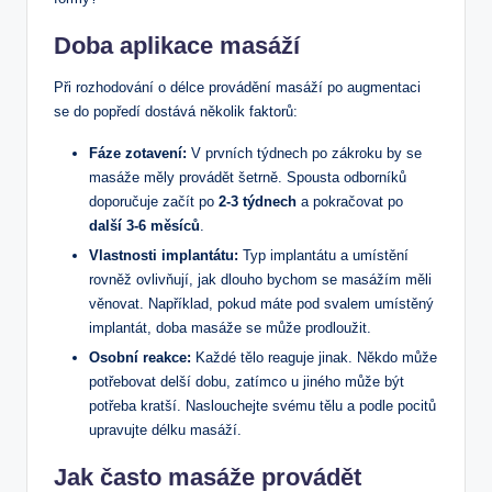
Doba aplikace masáží
Při rozhodování o délce provádění masáží po augmentaci
se do popředí dostává několik faktorů:
Fáze zotavení:
V prvních týdnech po zákroku by se
masáže měly provádět šetrně. Spousta odborníků
doporučuje začít po
2-3 týdnech
a pokračovat po
další 3-6 měsíců
.
Vlastnosti implantátu:
Typ implantátu a umístění
rovněž ovlivňují, jak dlouho bychom se masážím měli
věnovat. Například, pokud máte pod svalem umístěný
implantát, doba masáže se může prodloužit.
Osobní reakce:
Každé tělo reaguje jinak. Někdo může
potřebovat delší dobu, zatímco u jiného může být
potřeba kratší. Naslouchejte svému tělu a podle pocitů
upravujte délku masáží.
Jak často masáže provádět