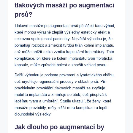
tlakových masáží po augmentaci
prsů?
Tlakové masáže po augmentaci prsů přinášejí řadu výhod,
které mohou výrazně zlepšit výsledný estetický efekt a
celkovou spokojenost pacientky. Největší výhodou je, že
pomáhají rozložit a změkčit tvrdou tkáň kolem implantátu,
což může snížit riziko vzniku kapsulární kontraktury. Tato
komplikace, při které se kolem implantátu tvoří fibrotická
kapsule, může způsobit bolest a zhoršit vzhled prsou.
Další výhodou je podpora prokrvení a lymfatického oběhu,
což urychluje regenerační procesy v oblasti prsů. Při
pravidelném provádění tlakových masáží se zvyšuje
mobilita implantátu a zmírňuje se otok, což přispívá k
lepšímu tvaru a umístění. Studie ukazují, že ženy, které
masáže prováděly, měly nižší míru komplikací a lepší
dlouhodobé výsledky.
Jak dlouho po augmentaci by