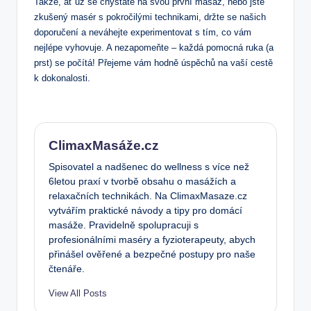
Takže, ať už se chystáte na svou první masáž, nebo jste
zkušený masér s pokročilými technikami, držte se našich
doporučení a neváhejte experimentovat s tím, co vám
nejlépe vyhovuje. A nezapomeňte – každá pomocná ruka (a
prst) se počítá! Přejeme vám hodně úspěchů na vaší cestě
k dokonalosti.
ClimaxMasáže.cz
Spisovatel a nadšenec do wellness s více než
6letou praxí v tvorbě obsahu o masážích a
relaxačních technikách. Na ClimaxMasaze.cz
vytvářím praktické návody a tipy pro domácí
masáže. Pravidelně spolupracuji s
profesionálními maséry a fyzioterapeuty, abych
přinášel ověřené a bezpečné postupy pro naše
čtenáře.
View All Posts