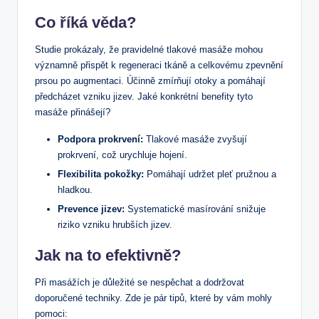
Co říká věda?
Studie prokázaly, že pravidelné tlakové masáže mohou
významně přispět k regeneraci tkáně a celkovému zpevnění
prsou po augmentaci. Účinně zmírňují otoky a pomáhají
předcházet vzniku jizev. Jaké konkrétní benefity tyto
masáže přinášejí?
Podpora prokrvení:
Tlakové masáže zvyšují
prokrvení, což urychluje hojení.
Flexibilita pokožky:
Pomáhají udržet pleť pružnou a
hladkou.
Prevence jizev:
Systematické masírování snižuje
riziko vzniku hrubších jizev.
Jak na to efektivně?
Při masážích je důležité se nespěchat a dodržovat
doporučené techniky. Zde je pár tipů, které by vám mohly
pomoci: