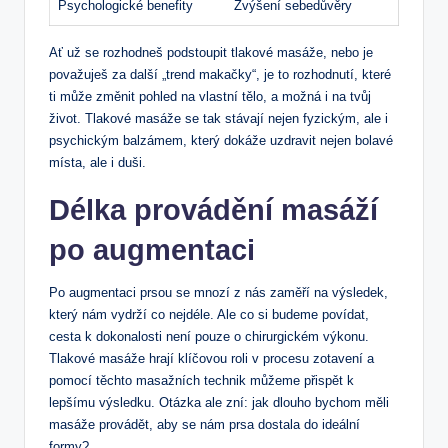
Psychologické benefity
Zvýšení sebedůvěry
Ať už se rozhodneš podstoupit tlakové masáže, nebo je
považuješ za další „trend makačky“, je to rozhodnutí, které
ti může změnit pohled na vlastní tělo, a možná i na tvůj
život. Tlakové masáže se tak stávají nejen fyzickým, ale i
psychickým balzámem, který dokáže uzdravit nejen bolavé
místa, ale i duši.
Délka provádění masáží
po augmentaci
Po augmentaci prsou se mnozí z nás zaměří na výsledek,
který nám vydrží co nejdéle. Ale co si budeme povídat,
cesta k dokonalosti není pouze o chirurgickém výkonu.
Tlakové masáže hrají klíčovou roli v procesu zotavení a
pomocí těchto masažních technik můžeme přispět k
lepšímu výsledku. Otázka ale zní: jak dlouho bychom měli
masáže provádět, aby se nám prsa dostala do ideální
formy?