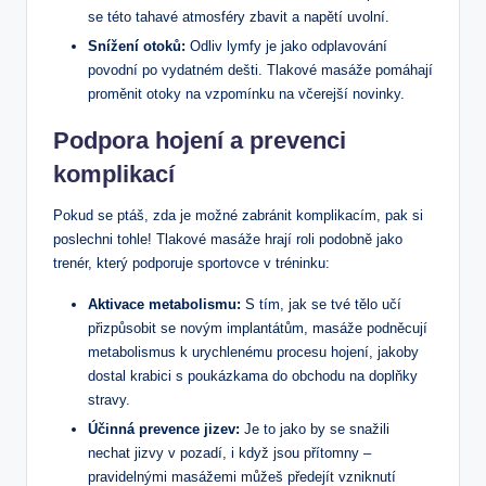
se této tahavé atmosféry zbavit a napětí uvolní.
Snížení otoků:
Odliv lymfy je jako odplavování
povodní po vydatném dešti. Tlakové masáže pomáhají
proměnit otoky na vzpomínku na včerejší novinky.
Podpora hojení a prevenci
komplikací
Pokud se ptáš, zda je možné zabránit komplikacím, pak si
poslechni tohle! Tlakové masáže hrají roli podobně jako
trenér, který podporuje sportovce v tréninku:
Aktivace metabolismu:
S tím, jak se tvé tělo učí
přizpůsobit se novým implantátům, masáže podněcují
metabolismus k urychlenému procesu hojení, jakoby
dostal krabici s poukázkama do obchodu na doplňky
stravy.
Účinná prevence jizev:
Je to jako by se snažili
nechat jizvy v pozadí, i když jsou přítomny –
pravidelnými masážemi můžeš předejít vzniknutí