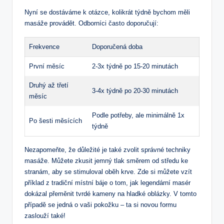
Nyní se dostáváme k otázce, kolikrát týdně bychom měli
masáže provádět. Odborníci často doporučují:
Frekvence
Doporučená doba
První měsíc
2-3x týdně po 15-20 minutách
Druhý až třetí
3-4x týdně po 20-30 minutách
měsíc
Podle potřeby, ale minimálně 1x
Po šesti měsících
týdně
Nezapomeňte, že důležité je také zvolit správné techniky
masáže. Můžete zkusit jemný tlak směrem od středu ke
stranám, aby se stimuloval oběh krve. Zde si můžete vzít
příklad z tradiční místní báje o tom, jak legendární masér
dokázal přeměnit tvrdé kameny na hladké oblázky. V tomto
případě se jedná o vaši pokožku – ta si novou formu
zaslouží také!