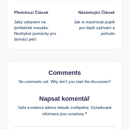
Post
Předchozí Článek
Následující Článek
Jaký vybavení na
Jak si masírovat pupík
navigation
lymfatické masáže:
pro lepší zažívání a
Nezbytné pomůcky pro
pohodu
domácí péči
Comments
No comments yet. Why don’t you start the discussion?
Napsat komentář
Vaše e-mailová adresa nebude zveřejněna.
Vyžadované
informace jsou označeny
*