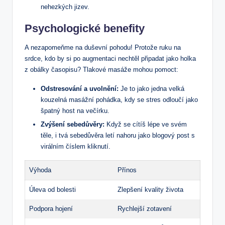
nehezkých jizev.
Psychologické benefity
A nezapomeňme na duševní pohodu! Protože ruku na
srdce, kdo by si po augmentaci nechtěl připadat jako holka
z obálky časopisu? Tlakové masáže mohou pomoct:
Odstresování a uvolnění:
Je to jako jedna velká
kouzelná masážní pohádka, kdy se stres odloučí jako
špatný host na večírku.
Zvýšení sebedůvěry:
Když se cítíš lépe ve svém
těle, i tvá sebedůvěra letí nahoru jako blogový post s
virálním číslem kliknutí.
Výhoda
Přínos
Úleva od bolesti
Zlepšení kvality života
Podpora hojení
Rychlejší zotavení