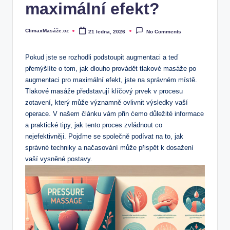
maximální efekt?
ClimaxMasáže.cz
21 ledna, 2026
No Comments
Posted
by
Pokud jste se rozhodli podstoupit augmentaci a teď
přemýšlíte o tom, jak dlouho provádět tlakové masáže po
augmentaci pro maximální efekt, jste na správném místě.
Tlakové masáže představují klíčový prvek v procesu
zotavení, který může významně ovlivnit výsledky vaší
operace. V našem článku vám přin ćemo důležité informace
a praktické tipy, jak tento proces zvládnout co
nejefektivněji. Pojďme se společně podívat na to, jak
správné techniky a načasování může přispět k dosažení
vaší vysněné postavy.