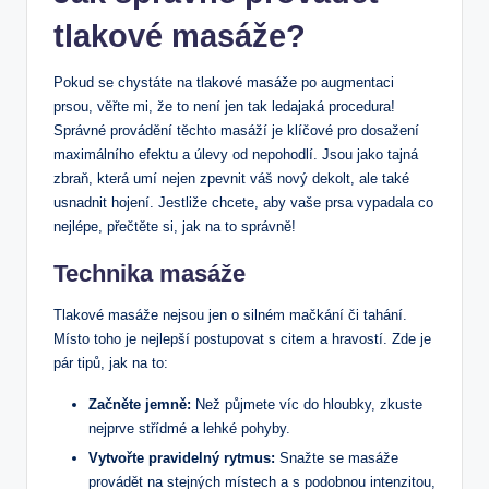
tlakové masáže?
Pokud se chystáte na tlakové masáže po augmentaci
prsou, věřte mi, že to není jen tak ledajaká procedura!
Správné provádění těchto masáží je klíčové pro dosažení
maximálního efektu a úlevy od nepohodlí. Jsou jako tajná
zbraň, která umí nejen zpevnit váš nový dekolt, ale také
usnadnit hojení. Jestliže chcete, aby vaše prsa vypadala co
nejlépe, přečtěte si, jak na to správně!
Technika masáže
Tlakové masáže nejsou jen o silném mačkání či tahání.
Místo toho je nejlepší postupovat s citem a hravostí. Zde je
pár tipů, jak na to:
Začněte jemně:
Než půjmete víc do hloubky, zkuste
nejprve střídmé a lehké pohyby.
Vytvořte pravidelný rytmus:
Snažte se masáže
provádět na stejných místech a s podobnou intenzitou,