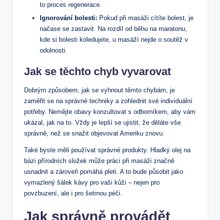
to proces regenerace.
Ignorování bolesti:
Pokud při masáži cítíte bolest, je
načase se zastavit. Na rozdíl od běhu na maratonu,
kde si bolesti koledujete, u masáží nejde o soutěž v
odolnosti.
Jak se těchto chyb vyvarovat
Dobrým způsobem, jak se vyhnout těmto chybám, je
zaměřit se na správné techniky a zohlednit své individuální
potřeby. Nemějte obavy konzultovat s odborníkem, aby vám
ukázal, jak na to. Vždy je lepší se ujistit, že děláte vše
správně, než se snažit objevovat Ameriku znovu.
Také byste měli používat správné produkty. Hladký olej na
bázi přírodních složek může práci při masáži značně
usnadnit a zároveň pomáhá pleti. A to bude působit jako
vymazlený šálek kávy pro vaši kůži – nejen pro
povzbuzení, ale i pro šetrnou péči.
Jak správně provádět