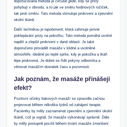
doporučovaná metoda je
circular glide
, kdy se prsty
pohybují v obvodu, a to jak ve směru hodinových ručiček,
tak proti směru. Tato metoda stimuluje prokrvení a zpevnění
okolní tkáně.
Další technikou je
tapotement
, která zahrnuje jemné
poklepávání prsty na pokožku. Tato metoda pomáhá uvolnit
napětí a zlepšit prokrvení v dané oblasti. Je také
doporučeno provádět masáže v klidné a uvolněné
atmosféře, ideálně po teplé sprše, kdy je pokožka a tkáň
lépe prokrvená. Je dobré se řídit pokyny odborníka a
věnovat masážím dostatek času a pozornosti.
Jak poznám, že masáže přinášejí
efekt?
Pozitivní účinky tlakových masáží se zpravidla začnou
projevovat během několika týdnů od zahájení terapie.
Pacientky by měly zaznamenat zpevnění a zjemnění okolní
tkáně, což je signál, že masáže vykonávají správně. Dále
by měly postupně pocítit během trvání masáže zmenšení