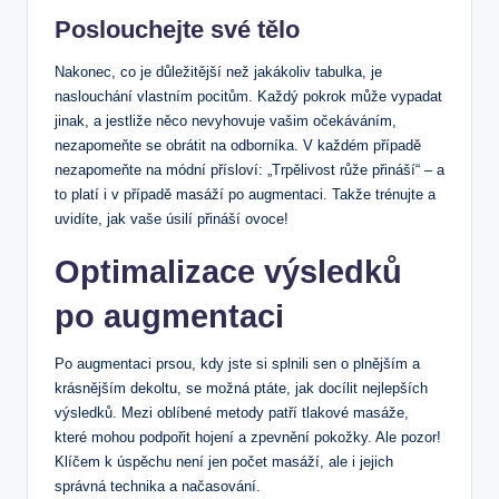
Poslouchejte své tělo
Nakonec, co je důležitější než jakákoliv tabulka, je
naslouchání vlastním pocitům. Každý pokrok může vypadat
jinak, a jestliže něco nevyhovuje vašim očekáváním,
nezapomeňte se obrátit na odborníka. V každém případě
nezapomeňte na módní přísloví: „Trpělivost růže přináší“ – a
to platí i v případě masáží po augmentaci. Takže trénujte a
uvidíte, jak vaše úsilí přináší ovoce!
Optimalizace výsledků
po augmentaci
Po augmentaci prsou, kdy jste si splnili sen o plnějším a
krásnějším dekoltu, se možná ptáte, jak docílit nejlepších
výsledků. Mezi oblíbené metody patří tlakové masáže,
které mohou podpořit hojení a zpevnění pokožky. Ale pozor!
Klíčem k úspěchu není jen počet masáží, ale i jejich
správná technika a načasování.