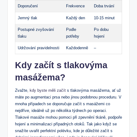
Doporučení
Frekvence
Doba trvání
Jemný tlak
Každý den
10-15 minut
Postupné zvyšování
Podle
Po dobu
tlaku
potřeby
hojení
Udržování pravidelnosti
Každodenně
–
Kdy začít s tlakovýma
masážema?
Zvažte,
kdy byste měli začít
s tlakovýma masážema, ať už
máte po augmentaci prsa nebo jinou podobnou proceduru. V
mnoha případech se doporučuje začít s masážemi co
nejdříve, ideálně už po několika týdnech po operaci.
Tlakové masáže mohou pomoci při zpevnění tkáně, podpoře
hojení a minimalizaci případných otoků. Tak jako když se
snažíte uvařit perfektní polévku, kde je důležité začít s