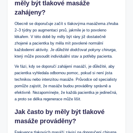
měly být tlakové masáže
zahájeny?
Obecně se doporučuje začít s tlakovýma masážema zhruba
2–3 týdny po augmentaci prsů, jakmile je to povoleno
lékařem. V této době by měly být rány již dostatečně
zhojené a pacientka by měla mít povolené normální
každodenní aktivity.
Je důležité dodržovat pokyny chirurga
,
který může posoudit individuální stav a potřeby pacienta.
Ve fázi, kdy se doporučí zahájení masáží, je důležité, aby
pacientka vyhledala odbornou pomoc, pokud si není jista
technikou nebo intenzitou masáže. Průvodce od specialisty
pomůže zajistit, že masáže budou prováděny správně a
efektivně. Nezapomínejte, že každá pacientka je jedinečná,
a proto se délka regenerace může lišit.
Jak často by měly být tlakové
masáže prováděny?
Frekvence tlakových masáží závisí na doporučení chirurga,