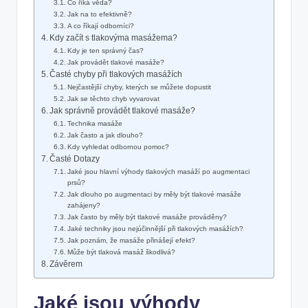
Co říká věda?
Jak na to efektivně?
A co říkají odborníci?
Kdy začít s tlakovýma masážema?
Kdy je ten správný čas?
Jak provádět tlakové masáže?
Časté chyby při tlakových masážích
Nejčastější chyby, kterých se můžete dopustit
Jak se těchto chyb vyvarovat
Jak správně provádět tlakové masáže?
Technika masáže
Jak často a jak dlouho?
Kdy vyhledat odbornou pomoc?
Časté Dotazy
Jaké jsou hlavní výhody tlakových masáží po augmentaci
prsů?
Jak dlouho po augmentaci by měly být tlakové masáže
zahájeny?
Jak často by měly být tlakové masáže prováděny?
Jaké techniky jsou nejúčinnější při tlakových masážích?
Jak poznám, že masáže přinášejí efekt?
Může být tlaková masáž škodlivá?
Závěrem
Jaké jsou výhody