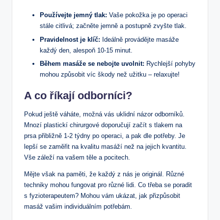
Používejte jemný tlak:
Vaše pokožka je po operaci
stále citlivá; začněte jemně a postupně zvyšte tlak.
Pravidelnost je klíč:
Ideálně provádějte masáže
každý den, alespoň 10-15 minut.
Během masáže se nebojte uvolnit:
Rychlejší pohyby
mohou způsobit víc škody než užitku – relaxujte!
A co říkají odborníci?
Pokud ještě váháte, možná vás uklidní názor odborníků.
Mnozí plastickí chirurgové doporučují začít s tlakem na
prsa přibližně 1-2 týdny po operaci, a pak dle potřeby. Je
lepší se zaměřit na kvalitu masáží než na jejich kvantitu.
Vše záleží na vašem těle a pocitech.
Mějte však na paměti, že každý z nás je originál. Různé
techniky mohou fungovat pro různé lidi. Co třeba se poradit
s fyzioterapeutem? Mohou vám ukázat, jak přizpůsobit
masáž vašim individuálním potřebám.