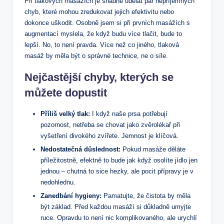
Při tlakových masážích je snadné udělat pár nepříjemných
chyb, které mohou zredukovat jejich efektivitu nebo
dokonce uškodit. Osobně jsem si při prvních masážích s
augmentací myslela, že když budu více tlačit, bude to
lepší. No, to není pravda. Více než co jiného, tlaková
masáž by měla být o správné technice, ne o síle.
Nejčastější chyby, kterých se
můžete dopustit
Příliš velký tlak:
I když naše prsa potřebují
pozornost, netřeba se chovat jako zvěrolékař při
vyšetření divokého zvířete. Jemnost je klíčová.
Nedostatečná důslednost:
Pokud masáže děláte
příležitostně, efektně to bude jak když osolíte jídlo jen
jednou – chutná to sice hezky, ale pocit přípravy je v
nedohlednu.
Zanedbání hygieny:
Pamatujte, že čistota by měla
být základ. Před každou masáží si důkladně umyjte
ruce. Opravdu to není nic komplikovaného, ale urychlí