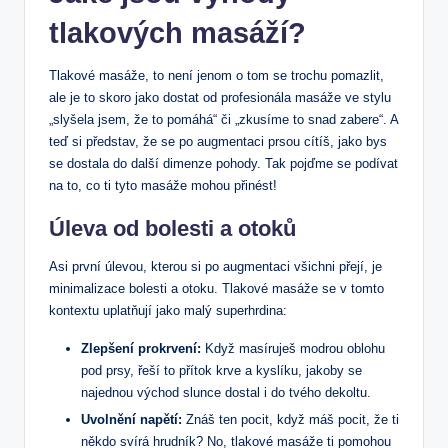
tlakových masáží?
Tlakové masáže, to není jenom o tom se trochu pomazlit,
ale je to skoro jako dostat od profesionála masáže ve stylu
„slyšela jsem, že to pomáhá“ či „zkusíme to snad zabere“. A
teď si představ, že se po augmentaci prsou cítíš, jako bys
se dostala do další dimenze pohody. Tak pojďme se podívat
na to, co ti tyto masáže mohou přinést!
Úleva od bolesti a otoků
Asi první úlevou, kterou si po augmentaci všichni přejí, je
minimalizace bolesti a otoku. Tlakové masáže se v tomto
kontextu uplatňují jako malý superhrdina:
Zlepšení prokrvení:
Když masíruješ modrou oblohu
pod prsy, řeší to přítok krve a kyslíku, jakoby se
najednou východ slunce dostal i do tvého dekoltu.
Uvolnění napětí:
Znáš ten pocit, když máš pocit, že ti
někdo svírá hrudník? No, tlakové masáže ti pomohou