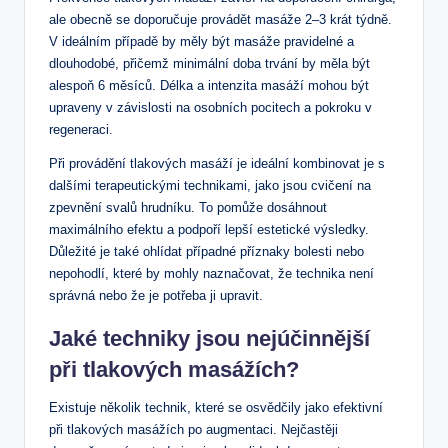
ale obecně se doporučuje provádět masáže 2–3 krát týdně.
V ideálním případě by měly být masáže pravidelné a
dlouhodobé, přičemž minimální doba trvání by měla být
alespoň 6 měsíců. Délka a intenzita masáží mohou být
upraveny v závislosti na osobních pocitech a pokroku v
regeneraci.
Při provádění tlakových masáží je ideální kombinovat je s
dalšími terapeutickými technikami, jako jsou cvičení na
zpevnění svalů hrudníku. To pomůže dosáhnout
maximálního efektu a podpoří lepší estetické výsledky.
Důležité je také ohlídat případné příznaky bolesti nebo
nepohodlí, které by mohly naznačovat, že technika není
správná nebo že je potřeba ji upravit.
Jaké techniky jsou nejúčinnější
při tlakových masážích?
Existuje několik technik, které se osvědčily jako efektivní
při tlakových masážích po augmentaci. Nejčastěji