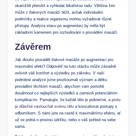
okamžitě přerušit a vyhledat lékařskou radu. Většina žen
může z tlakových masáží těžit, avšak individuální
podmínky a reakce organismu mohou vyžadovat různé
přístupy. Analýza stavu po augmentaci by měla být
základním kamenem pro rozhodování o provádění masáží.
Závěrem
Jak dlouho provádět tlakové masáže po augmentaci pro
maximální efekt? Odpověď na tuto otázku může zásadně
ovlivnit váš komfort a výsledky po zákroku. V naší
podrobné analýze jsme prozkoumali význam a délku
provádění těchtom masáží, abychom vám pomohli
dosáhnout co nejlepších výsledků a zamezili potenciálním
komplikacím. Pamatujte, že každé tělo je jedinečné, a
proto
je důležité naslouchat svému tělu
a konzultovat postupy s
odborníkem. S námi jste na cestě k maximálnímu efektu, ať
už se jedná o prostou údržbu, nebo o váš pohled na sebe
sama.