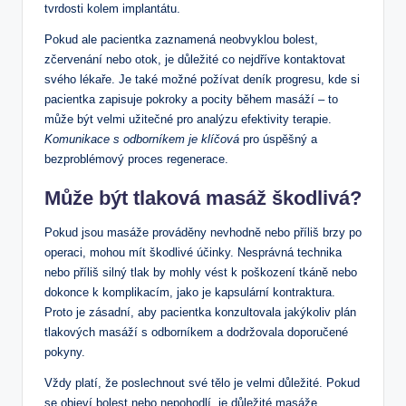
tvrdosti kolem implantátu.
Pokud ale pacientka zaznamená neobvyklou bolest,
zčervenání nebo otok, je důležité co nejdříve kontaktovat
svého lékaře. Je také možné požívat deník progresu, kde si
pacientka zapisuje pokroky a pocity během masáží – to
může být velmi užitečné pro analýzu efektivity terapie.
Komunikace s odborníkem je klíčová
pro úspěšný a
bezproblémový proces regenerace.
Může být tlaková masáž škodlivá?
Pokud jsou masáže prováděny nevhodně nebo příliš brzy po
operaci, mohou mít škodlivé účinky. Nesprávná technika
nebo příliš silný tlak by mohly vést k poškození tkáně nebo
dokonce k komplikacím, jako je kapsulární kontraktura.
Proto je zásadní, aby pacientka konzultovala jakýkoliv plán
tlakových masáží s odborníkem a dodržovala doporučené
pokyny.
Vždy platí, že poslechnout své tělo je velmi důležité. Pokud
se objeví bolest nebo nepohodlí, je důležité masáže