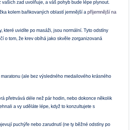
 z vašich zad uvolňuje, a váš pohyb bude lépe plynout.
žka kolem baňkovaných oblastí jemnější a
příjemnější na
které uvidíte po masáži, jsou normální. Tyto odstíny
čí o tom, že krev obíhá jako skvěle zorganizovaná
po maratonu (ale bez výsledného medailového krásného
erá přetrvává déle než pár hodin, nebo dokonce několik
hnali a vy uděláte lépe, když to konzultujete s
jevují puchýře nebo zarudnutí (ne ty běžné odstíny po