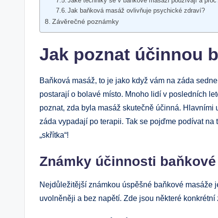
Jaké techniky se v baňkové masáži používají a proč
Jak baňková masáž ovlivňuje psychické zdraví?
Závěrečné poznámky
Jak poznat účinnou 
Baňková masáž, to je jako když vám na záda sedne p
postarají o bolavé místo. Mnoho lidí v posledních let
poznat, zda byla masáž skutečně účinná. Hlavními ukaz
záda vypadají po terapii. Tak se pojďme podívat na 
„skřítka“!
Známky účinnosti baňkové
Nejdůležitější známkou úspěšné baňkové masáže je, j
uvolněněji a bez napětí. Zde jsou některé konkrétní