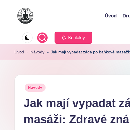
Skip
Úvod
Dr
to
content
Kontakty
Úvod
»
Návody
»
Jak mají vypadat záda po baňkové masáži:
Posted
Návody
in
Jak mají vypadat z
masáži: Zdravé zná