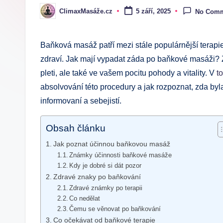
ClimaxMasáže.cz
5 září, 2025
No Com
Posted
by
Baňková masáž patří mezi stále populárnější terapi
zdraví. Jak mají vypadat záda po baňkové masáži? 
pleti, ale také ve vašem pocitu pohody a vitality. V
t
absolvování této procedury a jak rozpoznat, zda byla
informovaní a sebejistí.
Obsah článku
Jak poznat účinnou baňkovou masáž
Známky účinnosti baňkové masáže
Kdy je dobré si dát pozor
Zdravé znaky po baňkování
Zdravé známky po terapii
Co nedělat
Čemu se věnovat po baňkování
Co očekávat od baňkové terapie