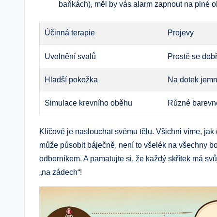
baňkách), měl by vás alarm zapnout na plné o
Účinná terapie
Projevy
Uvolnění svalů
Prostě se dobře
Hladší pokožka
Na dotek jem
Simulace krevního oběhu
Různé barevné
Klíčové je naslouchat svému tělu. Všichni víme, jak
může působit báječně, není to všelék na všechny bo
odborníkem. A pamatujte si, že každý skřítek má svůj
„na zádech“!