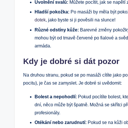
Uvolnění svalů:
Můžete pocítit, jak se napětí
Hladší pokožka:
Po masáži by měla být poko
dotek
, jako byste si ji pověsili na slunce!
Různé odstíny kůže:
Barevné změny pokožky, 
mohou být od tmavě červené po fialové a svěd
armáda.
Kdy je dobré si dát pozor
Na druhou stranu, pokud se po masáži cítíte jako 
pocitu), je čas se zamyslet. Je dobré si uvědomit:
Bolest a nepohodlí:
Pokud pocítíte bolest, kt
dní, něco může být špatně. Možná se skřítci pře
profesionály.
Otékání nebo zarudnutí:
Pokud se na kůži ob