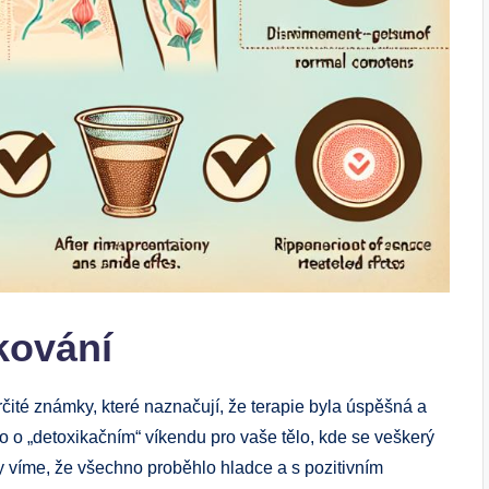
kování
ité známky, které naznačují, že terapie byla úspěšná a
o o „detoxikačním“ víkendu pro vaše tělo, kde se veškerý
edy víme, že všechno proběhlo hladce a s pozitivním