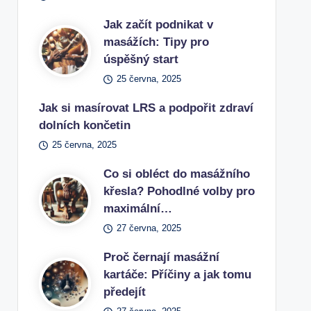
Jak začít podnikat v
masážích: Tipy pro
úspěšný start
25 června, 2025
Jak si masírovat LRS a podpořit zdraví
dolních končetin
25 června, 2025
Co si obléct do masážního
křesla? Pohodlné volby pro
maximální…
27 června, 2025
Proč černají masážní
kartáče: Příčiny a jak tomu
předejít