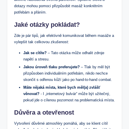
dotazy mohou pomoci přizpůsobit masáž konkrétním
potřebám ⁢a přáním.
Jaké ‌otázky pokládat?
Zde je pár tipů, jak efektivně komunikovat během masáže a
vylepšit tak celkovou zkušenost:
Jak ‍se cítíte?
– Tato otázka může odhalit zdroje‍
napětí‍ a stresu.
Jakou úroveň tlaku preferujete?
– Tlak by měl být
přizpůsoben individuálním ⁤potřebám, nikdo nechce ​
skončit s odřenou kůží jako po ​hand-to-hand⁤ combat.
Máte nějaká⁤ místa, které bych měl(a) zvlášť
věnovat?
​- ⁢I „internetový bulvár“ ⁢může být užitečný,
pokud jde o ‌cílenou pozornost ⁢na problematická místa.
Důvěra a otevřenost
Vytvoření důvěrné atmosféry pomáhá, aby se klient cítil