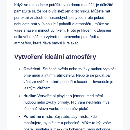
Když se rozhodnete potěšit⁤ svou dámu masáží, je důležité
pamatujte si, že jde o víc než jen o techniku. Můžete mít
perfektní znalosti o masérských pohybech, ale pokud
nebudete brát v úvahu její pohodlí a atmosféru, může se
vaše ⁢snažení minout ​účinkem. Proto je klíčem k zlepšení
celkového zážitku vytvoření správného prostředí‍ a
atmosféry, která dává smysl k relaxaci.
Vytvoření ideální atmosféry
Osvětlení:
Snížené světlo nebo svíčky mohou vytvořit
příjemnou a ​intimní atmosféru. Nebojte se přidat pár
vůní ze svíček, které podpoří relaxaci — levandule ⁢je
⁢jasným vítězem.
Hudba:
Vytvořte si playlist s jemnou meditační
hudbou nebo ​zvuky přírody. Nic vám neuklidní mysl
lépe než slova ‍vánku⁤ nebo zpěv ptáků.
Pohodlné místo:
‌Zajistěte, aby místo, kde
masírujete, bylo čisté a pohodlné. Může to být vaše
postel, podlaha s‌ měkkým kobercem nebo dokonce i‌