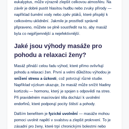
eukalyptus, může výrazně zlepšit celkovou atmosféru. Na
závěr je dobré pustit ⁣hlasitou hudbu nebo zvuky přírody —
například šumění vody nebo zpěv ptáků, ​které přispějí k
celkovému uklidnění. Jakmile je prostředí správně
připraveno, můžete‍ se plně soustředit na to, aby masáž
byla co nejpříjemnější a ⁤nejefektivnější.
Jaké jsou výhody masáže pro
pohodu a relaxaci ženy?
Masáž přináší ⁢celou řadu výhod, které přímo ovlivňují
pohodu a ⁢relaxaci žen. První a velmi⁢ důležitou výhodou je
snížení stresu a úzkosti
, ​což potvrzují různé studie.
Například výzkum ukazuje, že masáž může ⁤snížit hladiny
kortizolu — hormonu, který je spojen s odpovědí na‌ stres.
Při pravidelném masírování ⁤těla dochází k uvolnění
endorfinů, které podporují pocity štěstí a pohody.
Dalším benefitem je
fyzické ‌uvolnění
— ​masáže mohou
pomoci uvolnit napětí ​v svalstvu a zlepšit prokrvení. ‍To ⁢je
zásadní pro ženy, které trpí chronickými​ bolestmi nebo