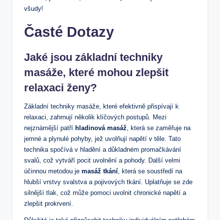
všudy!
Časté Dotazy
Jaké jsou základní techniky
masáže, které mohou zlepšit
relaxaci⁤ ženy?
Základní techniky​ masáže, které efektivně přispívají⁣ k
relaxaci, zahrnují ⁢několik ‌klíčových postupů. Mezi
nejznámější patří
hladinová masáž
, která se zaměřuje na
jemné a⁢ plynulé⁣ pohyby,​ jež uvolňují napětí v těle. Tato
technika spočívá⁢ v hladění a důkladném ⁤promačkávání
svalů, ⁢což vytváří pocit uvolnění a⁢ pohody. Další velmi
účinnou metodou ⁢je
masáž tkání
, která se soustředí na
hlubší vrstvy svalstva ‍a pojivových tkání. Uplatňuje se‌ zde
silnější tlak, což může pomoci uvolnit chronické napětí a
zlepšit‌ prokrvení.