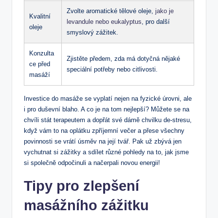
Zvolte ‍aromatické tělové oleje,
jako je
Kvalitní
levandule nebo eukalyptus
, pro⁢ další
oleje
smyslový zážitek.
Konzulta
Zjistěte předem, zda‍ má dotyčná nějaké
ce⁤ před
speciální potřeby nebo citlivosti.
masáží
Investice do‍ masáže se vyplatí nejen na fyzické úrovni, ⁣ale
i pro duševní blaho. A co ‍je na tom nejlepší? Můžete se na
chvíli stát terapeutem a dopřát své dámě chvilku⁢ de-stresu,
když​ vám to‌ na oplátku zpříjemní večer a přese všechny
povinnosti se vrátí úsměv‌ na její tvář. Pak už zbývá jen
vychutnat si zážitky a sdílet různé pohledy na to, jak jsme
si společně⁢ odpočinuli a načerpali novou energii!
Tipy⁣ pro zlepšení
masážního zážitku