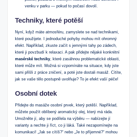
venku v ⁣parku — pokud to počasí dovolí.
Techniky, které potěší
Nyní, když máte atmosféru, ​zamyslete se nad technikami,
které použijete. I jednoduché pohyby mohou mít ohromný
efekt. Například, zkuste začít‍ s‍ jemnými tahy po zádech,
které⁢ ji povzbudí k⁢ relaxaci. A pak ⁢přidejte⁣ nějaké konkrétní ⁣
masérské⁢ techniky
,‍ které zasáhnou ​problematické oblasti,
které může ⁤mít. Možná si‍ vzpomínáte na situace, kdy ⁤jste
sami přišli z práce⁣ zničení, a poté jste dostali masáž. Cítíte,
jak se vaše tělo postupně uvolňuje? To je‍ efekt vaší péče!
Osobní dotek
Přidejte do masáže osobní prvek, který potěší. Například,
můžete použít oblíbený aromatický olej,​ který má ráda.
Umožněte jí, aby se podílela ‌na‍ výběru — nabízejte jí
varianty ​a⁤ nechte ji ‌říct, co ji láká. Také nezapomínejte na⁣
komunikaci! „Jak se cítíš?“ nebo „Je to příjemné?“ mohou