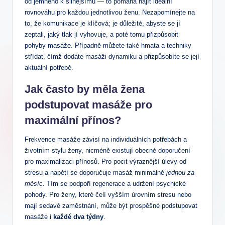
od jemného k silnějšímu — ⁤to pomáhá najít ideální
rovnováhu pro každou jednotlivou⁤ ženu. Nezapomínejte na
to, že⁣ komunikace je klíčová; je důležité, abyste se jí
zeptali, jaký tlak⁢ jí vyhovuje, a poté tomu přizpůsobit
pohyby masáže. ‍Případně můžete také hmata a techniky
střídat, čímž ⁣dodáte masáži ⁣dynamiku a přizpůsobíte se ⁢její
aktuální potřebě.
Jak často by měla žena
podstupovat masáže pro
maximální přínos?
Frekvence masáže závisí na individuálních potřebách a
životním stylu‍ ženy, nicméně existují ‍obecné doporučení‍
pro⁢ maximalizaci přínosů.⁢ Pro pocit výraznější⁣ úlevy od
stresu a napětí se doporučuje masáž minimálně
jednou za
měsíc
. Tím se ‍podpoří regenerace a udržení psychické
pohody. Pro ženy, které čelí vyšším úrovním stresu nebo
mají sedavé zaměstnání, může být prospěšné podstupovat
masáže i
každé ⁤dva týdny
.