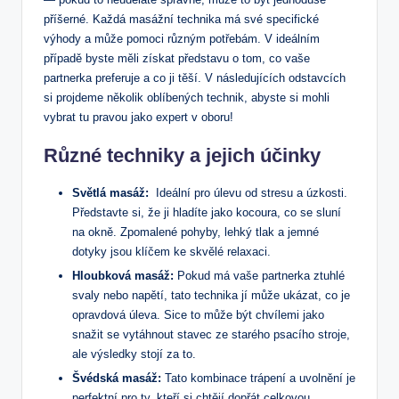
příšerné. Každá masážní technika ‍má ⁣své specifické
výhody a může pomoci různým potřebám. V ideálním
případě byste měli získat představu o tom, co vaše
partnerka ⁢preferuje a co⁤ ji těší. V následujících odstavcích‍
si projdeme několik oblíbených technik, ⁤abyste si mohli
vybrat tu pravou jako expert v‌ oboru!
Různé‍ techniky a jejich účinky
Světlá ⁢masáž:
‌ Ideální pro úlevu od stresu a úzkosti.
Představte si, že ji hladíte jako kocoura, co se sluní
na okně. Zpomalené pohyby, lehký tlak a jemné
dotyky‍ jsou klíčem​ ke skvělé relaxaci.
Hloubková masáž:
Pokud má vaše partnerka ztuhlé
svaly nebo napětí, tato technika jí může ukázat, co je
opravdová úleva. Sice⁣ to může být chvílemi jako
snažit se vytáhnout stavec ze‍ starého psacího stroje,
ale výsledky stojí ⁣za​ to.
Švédská masáž:
Tato kombinace ‍trápení a uvolnění je⁤
perfektní pro ty, kteří si⁣ chtějí dopřát celkovou