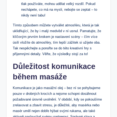
tlak používáte, mohou udělat ⁤velký rozdíl. Pokud
nechápete, co má na mysli, nebojte se zeptat –⁢ to
nikdy není‍ tabu!
Tímto způsobem můžete vytvářet atmosféru, která je tak
uklidňující, že‍ by i malý ‌medvěd v ní usnul. Pamatujte, že
klíčovým prvním krokem je nastavení scény – čím‌ více
úsilí vložíte do atmosféry,‌ tím lepší zážitek si užijete oba.
Tak nespěchejte a ponořte se do této kreativní​ hry‍ s
‌příjemnými⁢ detaily.⁣ Věřte, že výsledky stojí za to!
Důležitost komunikace
během masáže
Komunikace je jako masážní olej – bez ní se pohybujeme
pouze v‍ drobných krocích a nejsme schopni dosáhnout
požadované​ úrovně uvolnění. V‍ období, kdy​ se⁢ pokoušíme
zrelaxovat⁣ a zbavit⁢ stresu, je důležité, aby masérka nebo
masér uměl nejen dobře‌ hýbat svými ‌rukama, ⁤ale také
aktivně ​naslouchal svému partnerovi. Správné slova a