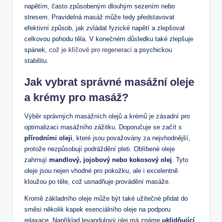
napětím, často způsobeným dlouhým sezením nebo
stresem. Pravidelná masáž může tedy představovat
efektivní způsob, jak zvládat fyzické napětí a zlepšovat
celkovou ⁤pohodu těla. V konečném důsledku také⁢ zlepšuje
spánek,
což je klíčové pro regeneraci
a ‍psychickou⁢
stabilitu.
Jak vybrat správné masážní oleje
a‌ krémy pro masáž?
Výběr ‌správných⁤ masážních olejů a krémů‍ je zásadní pro
optimalizaci masážního zážitku. ⁢Doporučuje se začít s
přírodními oleji
, které jsou ‍považovány za nejvhodnější,
protože nezpůsobují‍ podráždění‌ pleti. Oblíbené oleje
‌zahrnují
mandlový, jojobový ‌nebo⁣ kokosový olej
. Tyto
oleje jsou nejen ⁣vhodné pro pokožku, ale ​i excelentně​
kloužou po těle,⁣ což usnadňuje provádění masáže.
Kromě základního oleje může být také užitečné přidat do
směsi několik kapek esenciálního oleje na podporu⁣
relaxace. Například levandulový ⁢olej má známe
uklidňující