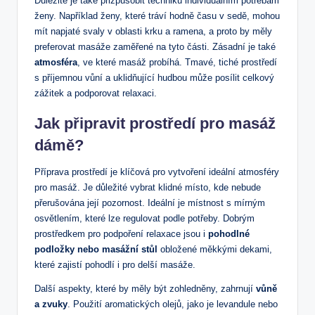
Důležité je ⁢také přizpůsobit techniku individuálním potřebám‌
ženy. Například ženy, které tráví hodně času v sedě, mohou
mít napjaté ‌svaly v oblasti krku a ramena, a proto by měly
preferovat masáže zaměřené na tyto části. Zásadní je také
atmosféra
,​ ve které​ masáž probíhá. Tmavé,⁤ tiché prostředí
s příjemnou vůní a uklidňující hudbou může‌ posílit celkový‍
zážitek a podporovat relaxaci.
Jak připravit prostředí pro masáž
dámě?
Příprava prostředí je klíčová pro vytvoření ideální atmosféry
pro masáž. Je důležité vybrat ⁤klidné místo, kde nebude
přerušována její pozornost. Ideální je místnost ‌s mírným
osvětlením, které lze regulovat podle potřeby. Dobrým
prostředkem pro ⁣podpoření relaxace jsou i
pohodlné
podložky ‍nebo masážní ⁢stůl
⁤obložené měkkými dekami,
které zajistí ​pohodlí⁣ i pro delší masáže.
Další aspekty, které‌ by⁤ měly být zohledněny, zahrnují
vůně
a ⁤zvuky
. Použití aromatických olejů, jako je ⁢levandule ‍nebo⁤