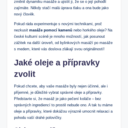
změnit dynamiku masáže a ujistit ⁢ji, že​ se o ⁤její ⁣pohodlí
zajímáte. Někdy ‍stačí malá úprava tlaku ​a ona bude jako
nový člověk.
Pokud ráda experimentuje s novými technikami, proč
nezkusit
masáže pomocí kamenů
nebo horkého oleje? Na
české kulturní scéně je mnoho možností, jak posunout
zážitek ⁣na ⁢další⁢ úroveň, ⁣od bylinkových masáží po masáže
s medem, ⁢které vás doslova⁤ zlákají svou originálností!
Jaké oleje a přípravky
zvolit
Pokud chcete, aby vaše masáže byly nejen účinné, ale i
příjemné, ​je ⁣důležité vybrat správné oleje a přípravky.
⁢Představte si, že masáž je jako pečení koláče – bez
správných‍ ingrediencí to prostě nebude ono. ​A tak tu máme
oleje a přípravky, které dokážou výrazně umocnit relaxaci ‍a
pohodu‍ vaší ​drahé‌ polovičky.