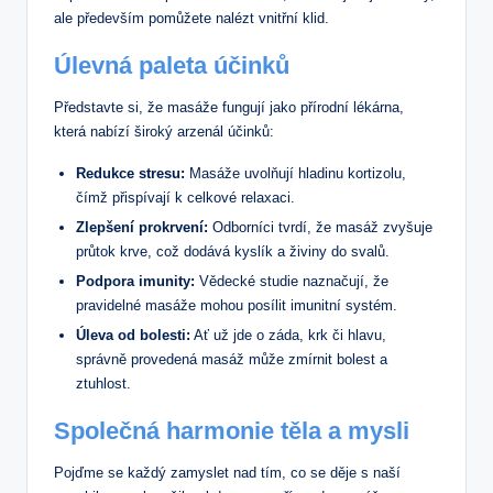
ale především⁤ pomůžete nalézt vnitřní ⁣klid.
Úlevná paleta účinků
Představte si, že masáže fungují jako přírodní lékárna,
která nabízí široký arzenál účinků:
Redukce stresu:
Masáže uvolňují hladinu kortizolu,⁤
čímž přispívají k celkové relaxaci.
Zlepšení prokrvení:
Odborníci⁣ tvrdí, že masáž zvyšuje
průtok krve, což dodává kyslík a⁣ živiny do svalů.
Podpora imunity:
Vědecké​ studie naznačují, že
pravidelné masáže mohou posílit imunitní systém.
Úleva od bolesti:
Ať už jde o⁤ záda, krk či hlavu,
správně provedená ⁣masáž může zmírnit bolest a
ztuhlost.
Společná harmonie těla a mysli
Pojďme se ⁤každý zamyslet nad tím, co ​se ⁢děje s ‌naší