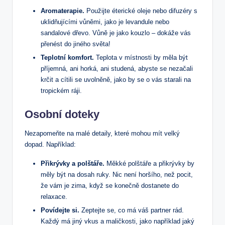
Aromaterapie.
Použijte éterické oleje nebo difuzéry s
uklidňujícími vůněmi, jako je levandule ⁢nebo
sandalové dřevo. Vůně je jako kouzlo – dokáže vás
přenést do jiného světa!
Teplotní komfort.
⁣Teplota v místnosti by měla ‍být
příjemná, ani horká, ani studená, abyste se nezačali
krčit a cítili se uvolněně, ‌jako by se o vás starali na‍
tropickém ráji.
Osobní doteky
Nezapomeňte ⁤na malé detaily, které mohou mít velký​
dopad. Například:
Přikrývky a polštáře.
Měkké polštáře a přikrývky by⁤
měly být na dosah ruky. ‌Nic‍ není horšího, ‍než ‌pocit,
že vám je zima, když se konečně⁤ dostanete do
relaxace.
Povídejte ‍si.
Zeptejte se, co má váš partner rád.⁤
Každý má jiný vkus a⁣ maličkosti, jako například jaký‌