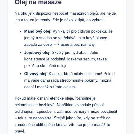
Olej na masáže
Na trhu je‍ k dispozici ‌nespočet masážních olejů, ale nejde
⁤jen o ⁣to, co je trendy. Zde je několik tipů, co vybrat:
Mandlový olej:
Vynikající ‌pro citlivou‌ pokožku.‌ Je
jemný a snadno se vstřebává, jako když slunce
zapadá za obzor​ – krásně a bez námahy.
Jojobový olej:
Skvělý pro hydrataci. Jeho
konzistence je podobná lidskému sebum, takže
pokožku skutečně ⁣miluje.
Olivový olej:
Klasika, která⁤ nikdy nezklame!⁤ Pokud
má vaše dámu ​ráda⁣ středomořské pokrmy, možná
ocení⁣ i masáž s tímto olejem.
Pokud⁤ máte k mání éterické oleje, rozhodně je
nekombinujte bezhlavě! Například levandule působí
uklidňujícím způsobem,​ zatímco ⁤rozmarýn⁤ může povzbudit
– tak si to nepopleťte! Stejně jako​ víte, kdy se ⁢strčit do
zaručeného oblíbeného⁢ křesla, ⁤víte, co je pro masáž to
pravé.