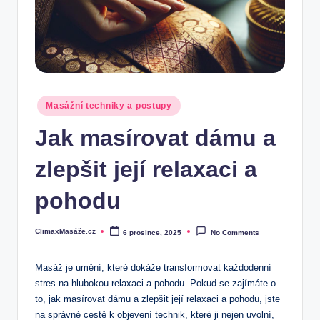
Posted
Masážní techniky a postupy
in
Jak masírovat dámu a
zlepšit její relaxaci a
pohodu
ClimaxMasáže.cz
6 prosince, 2025
No Comments
Posted
by
Masáž​ je umění, které dokáže transformovat každodenní
stres ⁣na hlubokou relaxaci a pohodu. Pokud se zajímáte o
to,​ jak masírovat dámu a zlepšit její relaxaci​ a pohodu, jste
na správné cestě k objevení​ technik, které ji nejen uvolní,