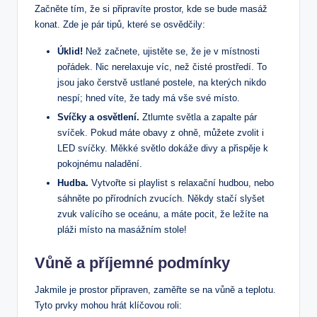
Začněte tím, že si připravíte prostor, kde se bude masáž
konat. Zde je pár tipů, které se osvědčily:
Úklid!
Než začnete, ujistěte se, že je v‍ místnosti
pořádek. Nic ‌nerelaxuje víc, než čisté prostředí.‍ To
jsou ⁢jako čerstvě ustlané postele, ⁣na⁤ kterých nikdo
nespí; hned víte, že tady má vše své ‍místo.
Svíčky a osvětlení.
Ztlumte světla a zapalte pár
svíček. Pokud máte obavy z ohně, můžete zvolit i
LED svíčky. Měkké světlo dokáže divy a přispěje k
pokojnému naladění.
Hudba.
Vytvořte si ⁤playlist s relaxační hudbou, nebo
sáhněte po přírodních zvucích. Někdy stačí ‌slyšet
zvuk⁤ valícího se ‌oceánu, a máte pocit, že ​ležíte‌ na
pláži ⁣místo na​ masážním stole!
Vůně a příjemné ​podmínky
Jakmile je prostor připraven, zaměřte se na vůně a teplotu.
Tyto ‌prvky mohou hrát ⁤klíčovou roli: