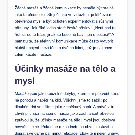
Žádná masáž a žádná komunikace by neměla být stejná
jako ta ‌předchozí. Stejně jako ve vztazích,​ je klíčové mít
otevřenou mysl a ⁤být ochoten experimentovat s různými
přístupy. Jak říká jedno ⁢staré české přísloví: „Není nad to ​
říct⁢ si,‍ co tě trápí, jinak ⁤se budeme bavit jen o ⁣počasí!“ A⁣
pamatujte, že efektivní komunikace může často vytvořit
‌hlubší spojení mezi těmito dvěma lidmi, což je⁤ nakonec ​
cílem každé‌ masáže.
Účinky masáže na ⁢tělo​ a
mysl
Masáže jsou jako kouzelné dotyky, ⁣které umí přetvořit stres
na pohodu a napětí na ⁢klid. Všichni ⁣jsme to zažili: po
dlouhém dni se cítíme jako zmačkaný papír.​ A právě v tu
chvíli přichází⁣ na scénu ‍masáž jako zachránce! Skvělou‍
zprávou je, že účinky masáže na tělo i mysl jsou doslova
nevyčíslitelné. Pokud se⁢ rozhodnete na​ chvíli zastavit a
dopřát své dámě pár ⁤minut relaxace, zbavíte ji nejen únavy,