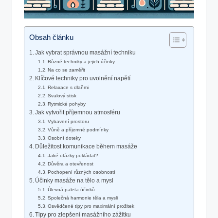
Obsah článku
Jak⁢ vybrat správnou masážní techniku
Různé‍ techniky a jejich účinky
Na co se zaměřit
Klíčové ⁣techniky pro uvolnění napětí
Relaxace s dlaňmi
Svalový stisk
Rytmické pohyby
Jak vytvořit příjemnou ‍atmosféru
Vybavení prostoru
Vůně a příjemné ​podmínky
Osobní doteky
Důležitost komunikace během masáže
Jaké ‌otázky pokládat?
Důvěra a otevřenost
Pochopení různých osobností
Účinky masáže na ⁢tělo​ a mysl
Úlevná paleta účinků
Společná harmonie těla a mysli
Osvědčené tipy pro maximální prožitek
Tipy⁣ pro zlepšení masážního zážitku