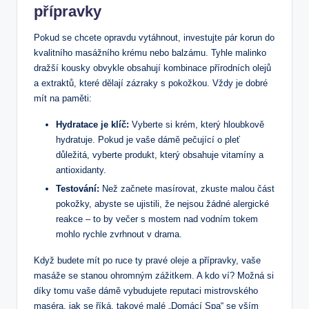
přípravky
Pokud se chcete⁣ opravdu vytáhnout, investujte pár korun do
kvalitního​ masážního krému ⁣nebo balzámu. Tyhle malinko
dražší kousky obvykle obsahují kombinace přírodních olejů⁤
a extraktů, které dělají zázraky s pokožkou. Vždy je dobré
mít na paměti:
Hydratace‌ je klíč:
Vyberte si krém, který hloubkově
hydratuje. Pokud ‍je vaše dámě pečující o pleť
důležitá, vyberte produkt, ⁢který obsahuje vitamíny a⁤
antioxidanty.
Testování:
Než začnete masírovat, zkuste malou část
pokožky, abyste se ujistili, že nejsou žádné alergické
reakce ⁣– to by ‍večer s mostem nad vodním tokem
mohlo⁤ rychle zvrhnout v drama.
Když budete mít ‌po ruce ty pravé oleje a přípravky, vaše
masáže se stanou ohromným zážitkem. A kdo ví? Možná si
díky tomu vaše dámě ‍vybudujete ⁢reputaci mistrovského
maséra, jak se říká, takové malé⁣ „Domácí Spa“ se ⁣vším