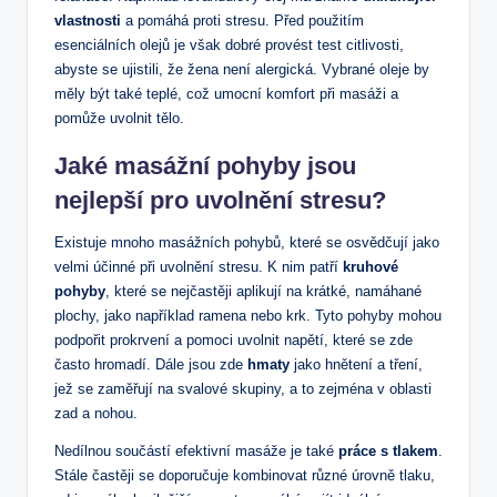
‌vlastnosti
a pomáhá proti stresu. Před použitím
esenciálních olejů‍ je však dobré provést ⁢test citlivosti,⁤
abyste se ujistili, že žena není⁢ alergická. Vybrané oleje by
měly být také teplé, což umocní komfort⁢ při masáži a
⁤pomůže uvolnit ⁢tělo.
Jaké masážní pohyby jsou
nejlepší ‌pro uvolnění stresu?
Existuje mnoho masážních pohybů, které se osvědčují jako
velmi⁢ účinné při uvolnění‌ stresu. K nim patří
kruhové
pohyby
, které se nejčastěji aplikují na krátké, namáhané
plochy, jako ‍například ​ramena nebo krk. Tyto pohyby mohou
podpořit prokrvení a pomoci​ uvolnit napětí, které se zde
často hromadí. ⁢Dále jsou zde
hmaty
jako hnětení a tření,
jež se zaměřují na svalové skupiny, a​ to zejména v oblasti
zad a ‌nohou.
Nedílnou‌ součástí efektivní masáže‍ je ⁣také
práce s tlakem
.
Stále častěji‌ se doporučuje kombinovat různé úrovně tlaku,⁢