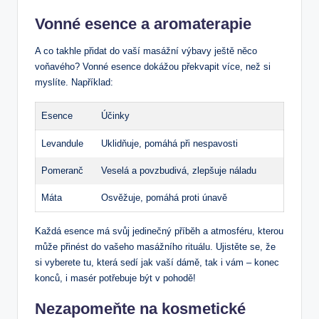
Vonné esence a aromaterapie
A ⁣co takhle přidat do⁣ vaší masážní výbavy ještě něco
voňavého? ⁤Vonné esence⁢ dokážou překvapit více, než si
⁤myslíte. Například:
Esence
Účinky
Levandule
Uklidňuje, pomáhá ‍při‌ nespavosti
Pomeranč
Veselá ‍a povzbudivá, zlepšuje náladu
Máta
Osvěžuje, pomáhá proti únavě
Každá⁢ esence má svůj jedinečný příběh ‍a atmosféru,⁢ kterou
může ‌přinést do vašeho masážního rituálu. Ujistěte se, že
si vyberete tu, která⁢ sedí jak vaší dámě, tak i vám – konec
konců, i masér potřebuje‍ být v pohodě!
Nezapomeňte na kosmetické