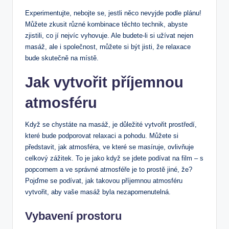
Experimentujte, nebojte se, jestli něco nevyjde podle plánu!
Můžete zkusit různé kombinace těchto technik, abyste
zjistili, co jí nejvíc vyhovuje. Ale budete-li ⁢si‌ užívat nejen
masáž, ale i společnost, můžete si být jisti, že relaxace
bude skutečně na místě.
Jak vytvořit příjemnou
‍atmosféru
Když se chystáte na‍ masáž, je důležité vytvořit ⁢prostředí,
které bude podporovat relaxaci ⁣a pohodu. Můžete si
představit, jak atmosféra, ⁣ve které se masíruje, ovlivňuje
celkový⁢ zážitek. To je⁤ jako když se jdete podívat⁣ na film – s
‌popcornem‌ a ⁣ve ​správné atmosféře⁢ je⁢ to prostě jiné, ‌že?⁢
Pojďme se ​podívat, jak takovou ⁢příjemnou ⁤atmosféru
vytvořit, aby vaše masáž byla nezapomenutelná.
Vybavení prostoru