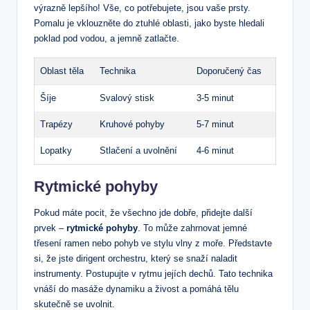
výrazně lepšího! Vše, ‍co potřebujete, ⁢jsou vaše prsty.
Pomalu je vklouzněte do ztuhlé oblasti, jako byste hledali
poklad pod vodou, a jemně zatlačte.
Oblast těla
Technika
Doporučený čas
Šíje
Svalový stisk
3-5⁤ minut
Trapézy
Kruhové pohyby
5-7 minut
Lopatky
Stlačení a uvolnění
4-6 minut
Rytmické pohyby
Pokud máte pocit, že všechno ⁣jde dobře, přidejte další
prvek –
rytmické pohyby
. To může zahrnovat jemné
třesení ramen nebo pohyb ve stylu ​vlny z moře. Představte
si, že ⁤jste dirigent orchestru, který se snaží naladit
instrumenty. ​Postupujte v ‌rytmu jejích dechů. Tato technika​
vnáší do masáže dynamiku a živost a⁢ pomáhá tělu
skutečně se uvolnit.