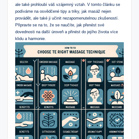
ale také prohloubí váš​ vzájemný ‌vztah. V tomto článku se
podíváme na ‍osvědčené tipy a triky, jak ​masáž ‍nejen
provádět, ale také​ ji učinit nezapomenutelnou zkušeností.
Připravte⁢ se na ⁤to, že se naučíte, jak přenést své
dovednosti na ‌další úroveň ‌a přinést do jejího života více
klidu a harmonie.