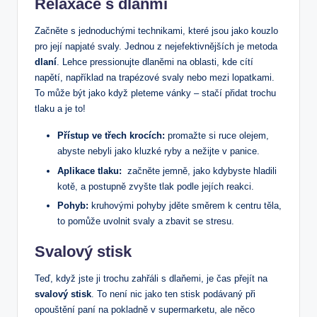
Relaxace s dlaňmi
Začněte s jednoduchými technikami, které jsou ​jako kouzlo
pro její napjaté svaly. Jednou z ⁢nejefektivnějších je metoda
dlaní
. Lehce pressionujte dlaněmi na ‌oblasti, ⁤kde cítí
napětí, například na trapézové ⁢svaly nebo mezi lopatkami.
To⁤ může ‌být jako když pleteme vánky – stačí přidat trochu
tlaku a je to!
Přístup ve třech krocích:
promažte⁢ si ruce⁢ olejem,
abyste‍ nebyli jako kluzké ryby‌ a nežijte v panice.
Aplikace tlaku:
⁣ začněte jemně, jako⁣ kdybyste hladili
kotě, a postupně zvyšte tlak podle jejích⁢ reakci.
Pohyb:
kruhovými pohyby jděte směrem k centru těla,
to ⁤pomůže ⁤uvolnit svaly a zbavit⁢ se stresu.
Svalový stisk
Teď, když jste ji trochu zahřáli s dlaňemi, je čas ‍přejít na
svalový stisk
. To není nic jako ten stisk podávaný⁢ při
opouštění paní na ‌pokladně v supermarketu, ale‌ něco