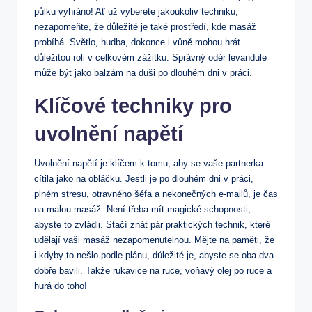
půlku vyhráno! ​Ať ⁣už vyberete jakoukoliv techniku,
nezapomeňte, že důležité​ je také prostředí, kde masáž
⁢probíhá. Světlo, hudba, dokonce i vůně mohou hrát⁤
důležitou roli v celkovém zážitku. ​Správný odér levandule
může být jako balzám na duši po dlouhém ‌dni v práci.
Klíčové ⁣techniky pro
uvolnění napětí
Uvolnění napětí je klíčem k tomu, aby se vaše partnerka
cítila jako na obláčku. Jestli​ je po dlouhém dni v práci,
plném stresu, otravného šéfa a nekonečných⁢ e-mailů, je ⁣čas
na malou masáž. Není třeba mít magické schopnosti,
⁢abyste ‌to zvládli. Stačí znát pár praktických‌ technik, které
udělají vaši masáž nezapomenutelnou. Mějte na​ paměti, že⁤
i kdyby to⁣ nešlo podle plánu, důležité je, abyste se oba ⁣dva
dobře bavili. Takže‌ rukavice na ruce, voňavý olej po ruce a
hurá do toho!