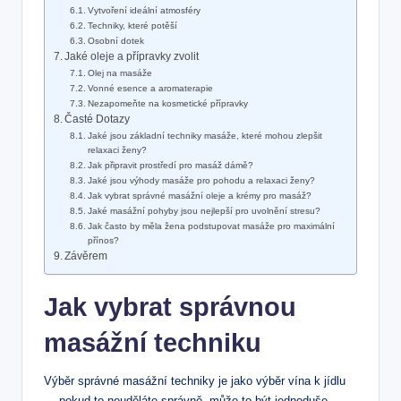
Vytvoření ideální atmosféry
Techniky, které potěší
Osobní dotek
Jaké oleje a přípravky zvolit
Olej na masáže
Vonné esence a aromaterapie
Nezapomeňte na kosmetické přípravky
Časté Dotazy
Jaké jsou základní techniky masáže, které mohou zlepšit
relaxaci⁤ ženy?
Jak připravit prostředí pro masáž dámě?
Jaké jsou výhody masáže pro pohodu a relaxaci ženy?
Jak vybrat správné masážní oleje a‌ krémy pro masáž?
Jaké masážní pohyby jsou nejlepší ‌pro uvolnění stresu?
Jak často by měla žena podstupovat masáže pro maximální
přínos?
Závěrem
Jak⁢ vybrat správnou
masážní techniku
Výběr správné ‍masážní techniky je jako výběr vína k ‍jídlu
— pokud to⁣ neuděláte ‌správně,⁣ může to být jednoduše