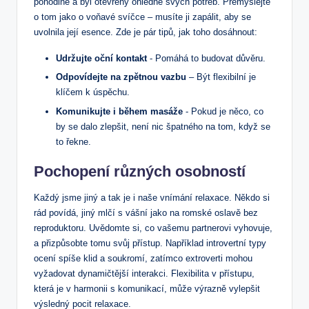
pohodlně a byl otevřený ohledně‌ svých ‌potřeb.⁤ Přemýšlejte
o ⁢tom‌ jako‌ o voňavé ⁣svíčce –⁢ musíte ji zapálit,‌ aby se
uvolnila její esence. ‍Zde je pár ​tipů, jak toho dosáhnout:
Udržujte oční‍ kontakt
​- Pomáhá to budovat důvěru.
Odpovídejte na zpětnou vazbu
– Být flexibilní je‌
klíčem k úspěchu.
Komunikujte ⁢i během masáže
‍- Pokud je něco, co
by se dalo⁣ zlepšit, není nic⁢ špatného na tom, když se
to řekne.
Pochopení různých osobností
Každý jsme jiný a ⁢tak je i naše vnímání⁣ relaxace. Někdo si
rád povídá, jiný mlčí s⁤ vášní jako na ⁣romské ⁢oslavě bez
reproduktoru. Uvědomte si, co vašemu partnerovi vyhovuje,
a přizpůsobte ‍tomu svůj přístup. Například introvertní typy
ocení spíše klid a ⁤soukromí, zatímco extroverti mohou⁤
vyžadovat dynamičtější‍ interakci. Flexibilita v přístupu,
která je⁣ v harmonii s komunikací, může výrazně vylepšit
výsledný pocit relaxace.