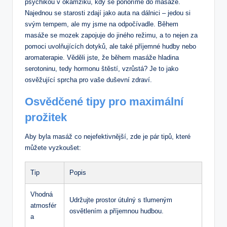
psychikou v okamžiku, kdy se ponoříme ⁣do masáže.
Najednou⁤ se starosti⁢ zdají ⁣jako auta‌ na dálnici – jedou si
svým tempem,‍ ale my⁢ jsme na odpočívadle. Během
masáže‍ se mozek zapojuje do jiného režimu, a to nejen za ​
pomoci uvolňujících dotyků, ale také příjemné hudby‍ nebo
aromaterapie. Věděli jste, že během masáže hladina
serotoninu, tedy hormonu štěstí, vzrůstá? Je to jako
osvěžující sprcha pro vaše duševní zdraví.
Osvědčené tipy pro maximální
prožitek
Aby byla masáž co nejefektivnější, zde je ‍pár tipů, ​které
‌můžete vyzkoušet:
Tip
Popis
Vhodná
Udržujte prostor ⁤útulný s tlumeným
atmosfér
osvětlením a ⁢příjemnou hudbou.
a